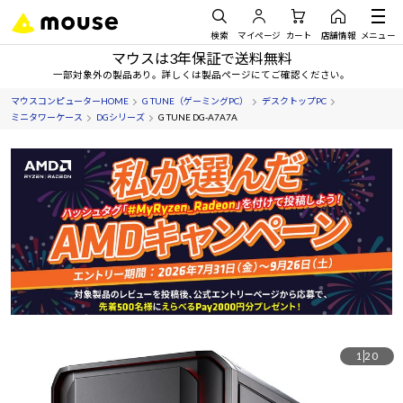
検索
マイページ
カート
店舗情報
メニュー
マウスは3年保証で送料無料
一部対象外の製品あり。詳しくは製品ページにてご確認ください。
マウスコンピューターHOME
G TUNE（ゲーミングPC）
デスクトップPC
ミニタワーケース
DGシリーズ
G TUNE DG-A7A7A
1
20