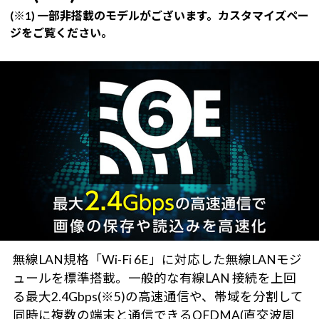
(※1) 一部非搭載のモデルがございます。カスタマイズペー
ジをご覧ください。
無線LAN規格「Wi-Fi 6E」に対応した無線LANモジ
ュールを標準搭載。一般的な有線LAN 接続を上回
る最大2.4Gbps(※5)の高速通信や、帯域を分割して
同時に複数の端末と通信できるOFDMA(直交波周