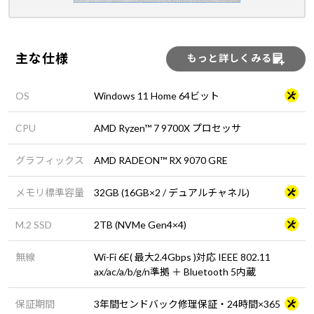
主な仕様
もっと詳しくみる
OS
Windows 11 Home 64ビット
CPU
AMD Ryzen™ 7 9700X プロセッサ
グラフィックス
AMD RADEON™ RX 9070 GRE
メモリ標準容量
32GB (16GB×2 / デュアルチャネル)
M.2 SSD
2TB (NVMe Gen4×4)
無線
Wi-Fi 6E( 最大2.4Gbps )対応 IEEE 802.11
ax/ac/a/b/g/n準拠 ＋ Bluetooth 5内蔵
保証期間
3年間センドバック修理保証・24時間×365