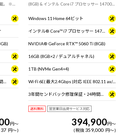
D 搭載。 ※モ
(8GB) & インテル Core i7 プロセッサー 14700F
す。
搭載。 ※モニタ・マウス・キーボードは別売り
です。
Windows 11 Home 64ビット
サ
インテル® Core™ i7 プロセッサー 14700F
8GB)
NVIDIA® GeForce RTX™ 5060 Ti (8GB)
16GB (8GB×2 / デュアルチャネル)
1TB (NVMe Gen4×4)
3年間センドバック修理保証・24時間×365日電話サポート
Wi-Fi 6E( 最大2.4Gbps )対応 IEEE 802.11 ax/ac/a/b/g/n準拠 ＋ Bluetooth 5内蔵
3年間センドバック修理保証・24時間×365日電話サポート
送料無料
翌営業日出荷サービス対応
00
394,900
円
～
円
～
637
359,000
円
～
税抜
円
～