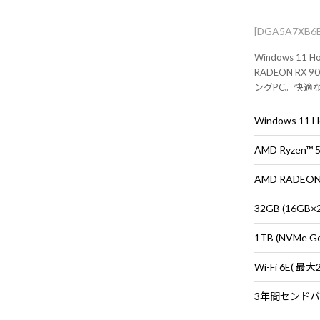
[DGA5A7XB6
Windows 1
RADEON RX 
ングPC。快適
※モニタ・マウ
Windows 11
AMD Ryzen™
AMD RADEON™
32GB (16G
1TB (NVMe G