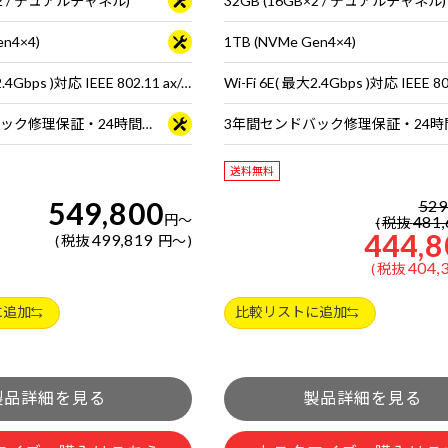
B×2 / デュアルチャネル)
32GB (16GB×2 / デュアルチャネル)
en4×4)
1TB (NVMe Gen4×4)
Wi-Fi 6E( 最大2.4Gbps )対応 IEEE 802.11 ax/ac/a/b/g/n準拠 ＋ Bluetooth 5内蔵
3年間センドバック修理保証・24時間×365日電話サポート
送料無料
549,800
529
円
～
481,
税抜
444,8
499,819
税抜
円
～
404,
税抜
に追加
比較リストに追加