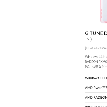
G TUNE
ト）
[DGA7A7XW6
Windows 1
RADEON RX
PC。快適なゲ
ニタ・マウス・
Windows 11
AMD Ryzen™
AMD RADEON™