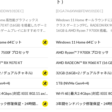
ト）
BDDW101DEC]
[DGA7A6XW6BFDW101DEC]
1 Home 高性能グラフィックス
Windows 11 Home オールラウン
9070 XT (16GB) を搭載したゲーミ
クラス ゲーミングPC。RADEON RX 906
なゲームプレイにおすすめです。
16GB & AMD Ryzen 7 9700X 搭載
ス・キーボードは別売りです。
マウス・キーボードは別売りです。
 Home 64ビット
Windows 11 Home 64ビット
 5 7500F プロセッサ
AMD Ryzen™ 7 9700X プロセッサ
 RX 9070 XT
AMD RADEON™ RX 9060 XT (16 G
B×2 / デュアルチャネル)
32GB (16GB×2 / デュアルチャネル)
en4×4)
1TB (NVMe Gen4×4)
Wi-Fi 6E( 最大2.4Gbps )対応 IEEE 802.11 ax/ac/a/b/g/n準拠 ＋ Bluetooth 5内蔵
3年間センドバック修理保証・24時間×365日電話サポート