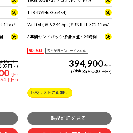
16GB (8GB×2 / デュアルチャネル)
1TB (NVMe Gen4×4)
Wi-Fi 6E( 最大2.4Gbps )対応 IEEE 802.11 ax/ac/a/b/g/n準拠 ＋ Bluetooth 5内蔵
Wi-Fi 6E( 最大2.4Gbps )対応 IEEE 802.11 ax/ac/a/b/g/n準拠 ＋ Bluetooth 5内蔵
3年間センドバック修理保証・24時間×365日電話サポート
3年間センドバック修理保証・24時間×365日電話サポート
送料無料
翌営業日出荷サービス対応
394,900
,800
円
～
円
～
637
円
～
00
359,000
税抜
円
～
円
～
364
円
～
比較リストに追加