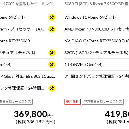
 14700F を搭載したゲーミング
5060 Ti (8GB) & Ryzen 7 9800X3
タ・マウス・キーボードは別売りで
ニタ・マウス・キーボードは別売りで
 Home 64ビット
Windows 11 Home 64ビット
インテル® Core™ i7 プロセッサー 14700F
AMD Ryzen™ 7 9800X3D プロセッ
orce RTX™ 5060
NVIDIA® GeForce RTX™ 5060 Ti (
×2 / デュアルチャネル)
32GB (16GB×2 / デュアルチャネル)
en4×4)
1TB (NVMe Gen4×4)
Wi-Fi 6E( 最大2.4Gbps )対応 IEEE 802.11 ax/ac/a/b/g/n準拠 ＋ Bluetooth 5内蔵
3年間センドバック修理保証・24時間×365日電話サポート
業日出荷サービス対応
送料無料
翌営業日出荷サービス対応
369,800
419,8
円
～
336,182
381,
税抜
円
～
税抜