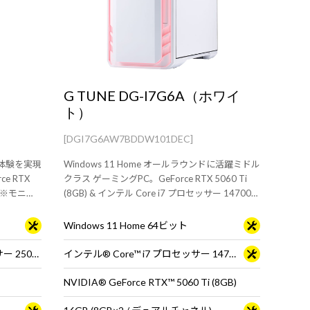
G TUNE DG-I7G6A（ホワイ
ト）
[DGI7G6AW7BDDW101DEC]
ング体験を実現
Windows 11 Home オールラウンドに活躍ミドル
e RTX
クラス ゲーミングPC。GeForce RTX 5060 Ti
(8GB) & インテル Core i7 プロセッサー 14700F
。
搭載。 ※モニタ・マウス・キーボードは別売り
です。
Windows 11 Home 64ビット
インテル® Core™ Ultra 5 プロセッサー 250K Plus
インテル® Core™ i7 プロセッサー 14700F
NVIDIA® GeForce RTX™ 5060 Ti (8GB)