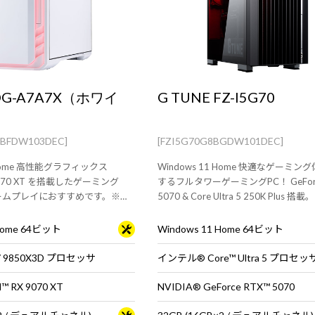
 DG-A7A7X（ホワイ
G TUNE FZ-I5G70
BFDW103DEC]
[FZI5G70G8BGDW101DEC]
1 Home 高性能グラフィックス
Windows 11 Home 快適なゲーミ
 9070 XT を搭載したゲーミング
するフルタワーゲーミングPC！ GeForc
ームプレイにおすすめです。※モ
5070 & Core Ultra 5 250K Plus 搭載。※モニ
キーボードは別売りです。
タ・マウス・キーボードは別売りです
 Home 64ビット
Windows 11 Home 64ビット
 7 9850X3D プロセッサ
 RX 9070 XT
NVIDIA® GeForce RTX™ 5070