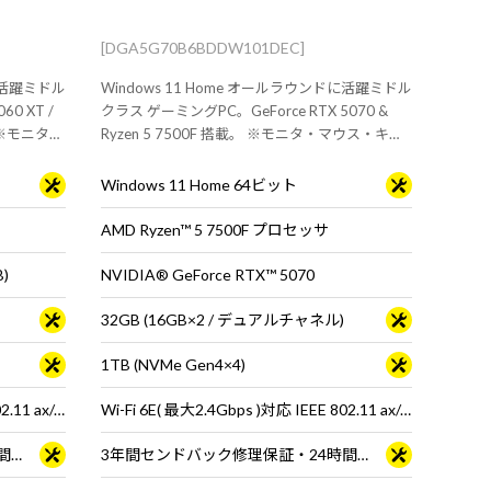
[DGA5G70B6BDDW101DEC]
ドに活躍ミドル
Windows 11 Home オールラウンドに活躍ミドル
0 XT /
クラス ゲーミングPC。GeForce RTX 5070 &
。 ※モニタ・
Ryzen 5 7500F 搭載。 ※モニタ・マウス・キー
ボードは別売りです
Windows 11 Home 64ビット
AMD Ryzen™ 5 7500F プロセッサ
B)
NVIDIA® GeForce RTX™ 5070
32GB (16GB×2 / デュアルチャネル)
1TB (NVMe Gen4×4)
Wi-Fi 6E( 最大2.4Gbps )対応 IEEE 802.11 ax/ac/a/b/g/n準拠 ＋ Bluetooth 5内蔵
Wi-Fi 6E( 最大2.4Gbps )対応 IEEE 802.11 ax/ac/a/b/g/n準拠 ＋ Bluetooth 5内蔵
3年間センドバック修理保証・24時間×365日電話サポート
3年間センドバック修理保証・24時間×365日電話サポート