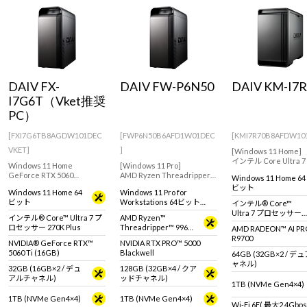
Windows 11
|
Copilot+ PC
Windows 11
|
Copilot+ PC
DAIV FX-
DAIV FW-P6N50
DAIV KM-I7R
I7G6T（Vket推奨
PC）
[FXI7G6TB8AGDW101DEC
[FWP6N50B6AFD1W01DEC
[KMI7R70B8AFDW10
VKET]
]
[Windows 11 Home]
インテル Core Ultra 
Windows 11 Home
[Windows 11 Pro]
セッサー 265とAMD
GeForce RTX 5060
AMD Ryzen Threadripper
Windows 11 Home 64
RADEON AI PRO R9
Ti(16GB)搭載モデル！これ
9960X プロセッサとNVIDIA
ビット
載したクリエイティブ
Windows 11 Home 64
Windows 11 Pro for
からクリエイティブを始め
RTX PRO 5000 Blackwellを
ワークステーション。
ビット
Workstations 64ビット
インテル® Core™
る方におすすめなモデル
搭載したワークステーショ
(DSP)
Ultra 7 プロセッサー
【DAIV 10周年3Dデータとオ
ンモデル
インテル® Core™ Ultra 7 プ
AMD Ryzen™
265
リジナル壁紙付属！】
ロセッサー 270K Plus
Threadripper™ 9960X
AMD RADEON™ AI PR
プロセッサ
R9700
NVIDIA® GeForce RTX™
NVIDIA RTX PRO™ 5000
5060 Ti (16GB)
Blackwell
64GB (32GB×2 / 
ャネル)
32GB (16GB×2 / デュ
128GB (32GB×4 / クア
アルチャネル)
ッドチャネル)
1TB (NVMe Gen4×4)
1TB (NVMe Gen4×4)
1TB (NVMe Gen4×4)
Wi-Fi 6E( 最大2.4Gbps