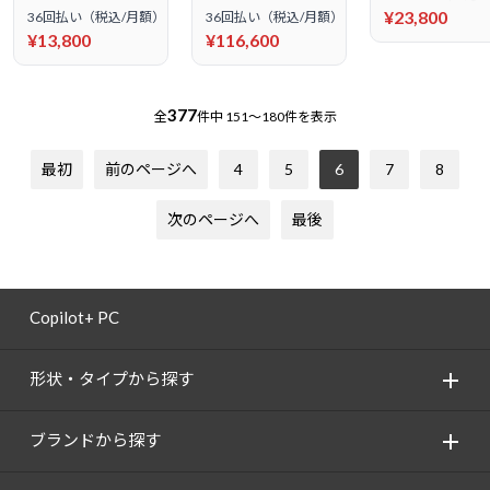
¥23,800
36回払い（税込/月額）
36回払い（税込/月額）
¥13,800
¥116,600
377
全
件中
151～180件を表示
最初
前のページへ
4
5
6
7
8
次のページへ
最後
Copilot+ PC
形状・タイプから探す
ブランドから探す