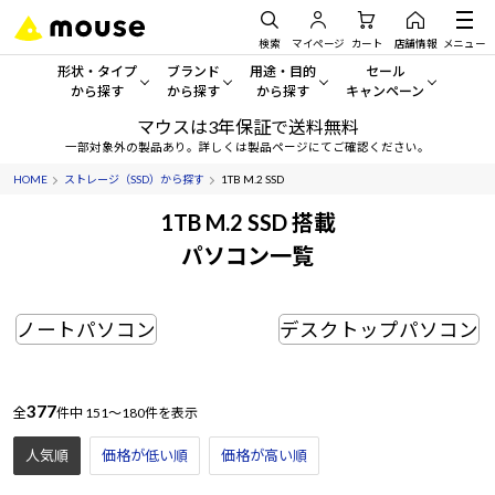
検索
マイページ
カート
店舗情報
メニュー
形状・タイプ
ブランド
用途・目的
セール
から探す
から探す
から探す
キャンペーン
マウスは3年保証で送料無料
形状・タイプから探す をすべてみる
mouse
一般向けパソコン
セール・キャンペーン
一部対象外の製品あり。詳しくは製品ページにてご確認ください。
HOME
ストレージ（SSD）から探す
1TB M.2 SSD
デスクトップPC
G TUNE
ゲーミングPC・ゲーム向けパソコン
期間限定セール
人気モデルが期間限定・お買
1TB M.2 SSD 搭載
ノートPC
NEXTGEAR
クリエイティブ向け
パソコン一覧
アウトレットパソコン
すべて新品の旧モデル製品な
タブレット
DAIV
ビジネス向けパソコン
ノートパソコン
デスクトップパソコン
おすすめ目玉パソコン
サーバー
MousePro
学習向けパソコン
今イチオシのパソコンをピッ
ワークステーション
iiyama
スペック/パーツ別
Windows 11
|
Copilot+ PC
377
全
件中
151～180件を表示
Windows 11
|
Copilot+ PC
人気順
価格が低い順
価格が高い順
ディスプレイ
AIおすすめパソコン