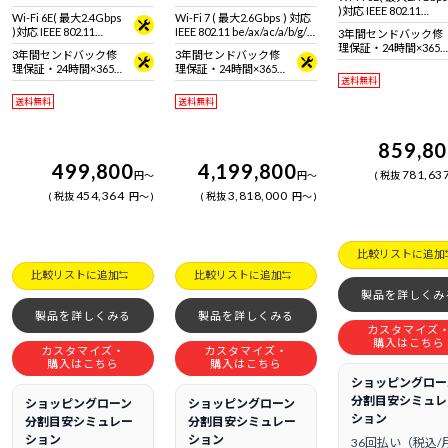
)対応 IEEE 802.11
Wi-Fi 6E( 最大2.4Gbps
Wi-Fi 7 ( 最大2.6Gbps ) 対応
ax/ac/a/b/g/n準拠 ＋
)対応 IEEE 802.11
IEEE 802.11 be/ax/ac/a/b/g/n
3年間センドバック修
Bluetooth 5内蔵
ax/ac/a/b/g/n準拠 ＋
準拠 ＋ Bluetooth 5内蔵
理保証・24時間×365
3年間センドバック修
3年間センドバック修
Bluetooth 5内蔵
日電話サポート
理保証・24時間×365
理保証・24時間×365
送料無料
日電話サポート
日電話サポート
送料無料
送料無料
859,8
499,800
4,199,800
781,63
円
～
円
～
税抜
454,364
3,818,000
税抜
円
～
税抜
円
～
比較リストに追加
比較リストに追加
比較リストに追加
製品を詳しくみ
製品を詳しくみる
製品を詳しくみる
カスタマイズ
購入はこちら
カスタマイズ・
カスタマイズ・
購入はこちら
購入はこちら
ショッピングロー
分割目安シミュレ
ショッピングローン
ショッピングローン
ション
分割目安シミュレー
分割目安シミュレー
ション
ション
36回払い（税込/