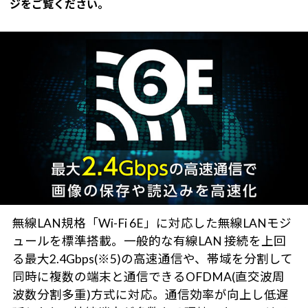
ジをご覧ください。
無線LAN規格「Wi-Fi 6E」に対応した無線LANモジ
ュールを標準搭載。一般的な有線LAN 接続を上回
る最大2.4Gbps(※5)の高速通信や、帯域を分割して
同時に複数の端末と通信できるOFDMA(直交波周
波数分割多重)方式に対応。通信効率が向上し低遅