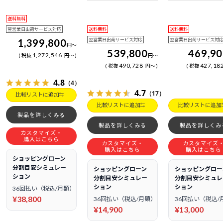
日電話サポート
日電話サポート
送料無料
翌営業日出荷サービス対応
送料無料
送料無料
1,399,800
翌営業日出荷サービス対応
翌営業日出荷サービス対
円
～
539,800
469,9
1,272,546
税抜
円
～
円
～
490,728
427,18
税抜
円
～
税抜
4.8
（4）
4.7
（17）
比較リストに追加
比較リストに追加
比較リストに追加
製品を詳しくみる
製品を詳しくみる
製品を詳しくみ
カスタマイズ・
購入はこちら
カスタマイズ・
カスタマイズ
購入はこちら
購入はこちら
ショッピングローン
分割目安シミュレー
ショッピングローン
ショッピングロー
ション
分割目安シミュレー
分割目安シミュレ
ション
ション
36回払い（税込/月額）
¥38,800
36回払い（税込/月額）
36回払い（税込/
¥14,900
¥13,000