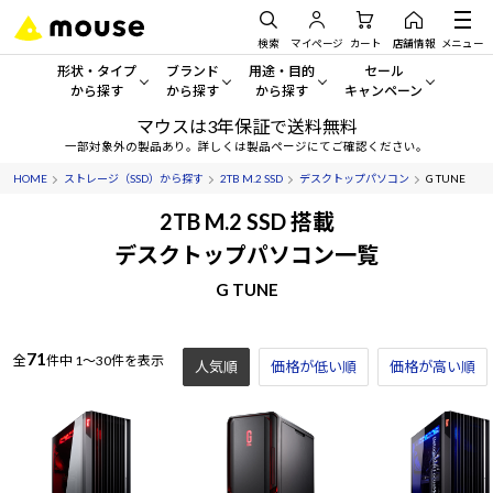
検索
マイページ
カート
店舗情報
メニュー
形状・タイプ
ブランド
用途・目的
セール
から探す
から探す
から探す
キャンペーン
マウスは3年保証で送料無料
形状・タイプから探す をすべてみる
mouse
一般向けパソコン
セール・キャンペーン
一部対象外の製品あり。詳しくは製品ページにてご確認ください。
HOME
ストレージ（SSD）から探す
2TB M.2 SSD
デスクトップパソコン
G TUNE
デスクトップPC
G TUNE
ゲーミングPC・ゲーム向けパソコン
期間限定セール
人気モデルが期間限定・お買
2TB M.2 SSD 搭載
ノートPC
NEXTGEAR
クリエイティブ向け
デスクトップパソコン一覧
アウトレットパソコン
すべて新品の旧モデル製品な
G TUNE
タブレット
DAIV
ビジネス向けパソコン
おすすめ目玉パソコン
サーバー
MousePro
学習向けパソコン
今イチオシのパソコンをピッ
71
全
件中
1～30件を表示
人気順
価格が低い順
価格が高い順
ワークステーション
iiyama
スペック/パーツ別
Windows 11
|
Copilot+ PC
Windows 11
|
Copilot+ PC
ディスプレイ
AIおすすめパソコン