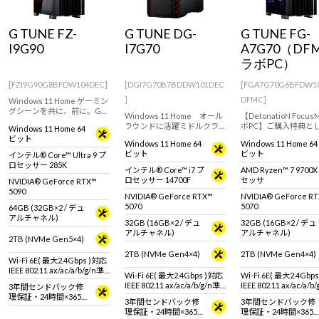
Windows 11
|
Copilot+ PC
Windows 11
|
Copilot+ PC
G TUNE FZ-
G TUNE DG-
G TUNE FG-
I9G90
I7G70
A7G70（DF
ラボPC）
[FZI9G90G8BFDW104DEC]
[DGI7G70B7BDDW101DEC
[FGA7G70G6BFDW1
]
DFMC]
Windows 11 Home ゲーミン
グシーンを共に、前に。G
Windows 11 Home オール
【DetonatioN Focu
TUNEのフルタワーゲーミン
ラウンドに活躍ミドルクラ
ボPC】ご購入特典と
Windows 11 Home 64
グPC！GeForce RTX 5090 &
ス ゲーミングPC。GeForce
ラボモデルをご購入い
ビット
インテル Core Ultra 9 プロ
Windows 11 Home 64
Windows 11 Home 64
RTX 5070 & インテル Core i7
いた方に、オリジナル
セッサー 285K 搭載。※モニ
ビット
ビット
インテル® Core™ Ultra 9 プ
プロセッサー 14700F 搭載。
ルティをプレゼント。
タ・マウス・キーボードは
ロセッサー 285K
快適なゲームプレイや動画
インテル® Core™ i7 プ
AMD Ryzen™ 7 9700
別売りです。
編集、配信におすすめです。
ロセッサー 14700F
セッサ
NVIDIA® GeForce RTX™
5090
NVIDIA® GeForce RTX™
NVIDIA® GeForce R
5070
5070
64GB (32GB×2 / デュ
アルチャネル)
32GB (16GB×2 / デュ
32GB (16GB×2 / デュ
アルチャネル)
アルチャネル)
2TB (NVMe Gen5×4)
2TB (NVMe Gen4×4)
2TB (NVMe Gen4×4)
Wi-Fi 6E( 最大2.4Gbps )対応
IEEE 802.11 ax/ac/a/b/g/n準
Wi-Fi 6E( 最大2.4Gbps )対応
Wi-Fi 6E( 最大2.4Gbp
拠 ＋ Bluetooth 5内蔵
IEEE 802.11 ax/ac/a/b/g/n準
IEEE 802.11 ax/ac/a/b
3年間センドバック修
拠 ＋ Bluetooth 5内蔵
拠 ＋ Bluetooth 5内蔵
理保証・24時間×365
3年間センドバック修
3年間センドバック修
日電話サポート
理保証・24時間×365
理保証・24時間×365