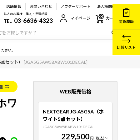
店舗情報
お問い合わせ
アフターサポート
法人様向け
法人のお客様 購入・見積相談
マイページ
カート
03-6636-4323
TEL
閲覧履歴
比較リスト
ください。
ト5点セット）
[JGA5G5AW5BABW101DECAL]
加
WEB販売価格
（ホワ
NEXTGEAR JG-A5G5A（ホ
ワイト5点セット）
JGA5G5AW5BABW101DECAL
229,500
円
(税込)
～