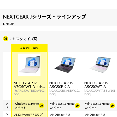
NEXTGEAR Jシリーズ・ラインアップ
LINEUP
カスタマイズ可
NEXTGEAR J6-
NEXTGEAR J5-
NEXTGEAR J5-
A7G50WT-B（ホ
A5G50BK-A
A5G50WT-A（ホ
ワイト）
ワイト）
[J6A7G50WTBEDW102
[J5A5G50BKABBW101
[J5A5G50WTABBW101
DEC]
DEC]
DEC]
Windows 11 Home
Windows 11 Home
Windows 11 Home
OS
64ビット
64ビット
64ビット
CPU
AMD Ryzen™ 7 255 プ
AMD Ryzen™ 5
AMD Ryzen™ 5