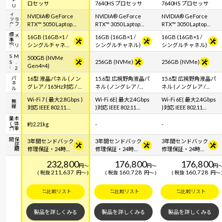
ロセッサ
7640HS プロセッサ
7640HS プロセッサ
ク
グ
ラ
フ
ィ
ッ
NVIDIA® GeForce
NVIDIA® GeForce
NVIDIA® GeForce
RTX™ 5050 Laptop
RTX™ 3050 Laptop
RTX™ 3050 Laptop
GPU
GPU
GPU
容
メ
モ
リ
標
準
16GB (16GB×1 /
16GB (16GB×1 /
16GB (16GB×1 /
シングルチャネル)
シングルチャネル)
シングルチャネル)
⇒ 32GB (32GB×1
S
M
.
2
S
500GB (NVMe
/ シングルチャネ
256GB (NVMe)
256GB (NVMe)
Gen4×4)
ル)＜ 2026年7月27
日 15時00分～2026
パネル
16型 液晶パネル (ノン
15.6型 広視野角液晶パ
15.6型 広視野角液晶パ
年8月17日 14時59
グレア / 165Hz対応 / ア
ネル (ノングレア /
ネル (ノングレア /
分＞
スペクト比16:10)
144Hz対応 / アスペク
144Hz対応 / アスペク
Wi-Fi 7 ( 最大2.8Gbps )
Wi-Fi 6E( 最大2.4Gbps
Wi-Fi 6E( 最大2.4Gbps
無線
ト比16:9)
ト比16:9)
対応 IEEE 802.11
)対応 IEEE 802.11
)対応 IEEE 802.11
be/ax/ac/a/b/g/n準拠
ax/ac/a/b/g/n準拠 ＋
ax/ac/a/b/g/n準拠 ＋
標
本
体
重
量
(
＋ Bluetooth 5内蔵
Bluetooth 5内蔵
Bluetooth 5内蔵
約2.21kg
-
-
間
保
証
期
3年間センドバック
3年間センドバック
3年間センドバック
修理保証・24時間
修理保証・24時間
修理保証・24時間
×365日電話サポー
×365日電話サポー
×365日電話サポー
232,800
176,800
176,800
ト
ト
ト
円
～
円
～
円
211,637
160,728
160,728
税抜
円
～
税抜
円
～
税抜
円
～
比較リスト
比較リスト
比較リスト
製品を詳しくみる
製品を詳しくみる
製品を詳しくみる