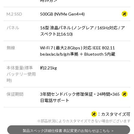
時59分＞
M.2 SSD
500GB (NVMe Gen4×4)
パネル
16型 液晶パネル (ノングレア / 165Hz対応 / ア
スペクト比16:10)
無線
Wi-Fi 7 ( 最大2.8Gbps ) 対応 IEEE 802.11
be/ax/ac/a/b/g/n準拠 ＋ Bluetooth 5内蔵
本体重量(標準
約2.21kg
バッテリー使用
時)
保証期間
3年間センドバック修理保証・24時間×365
日電話サポート
カスタマイズ可
※部品状況によりカスタマイズできない場合がございます