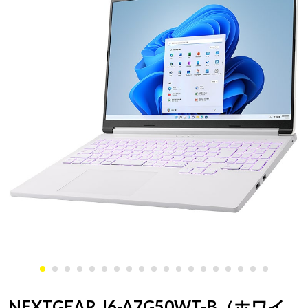
NEXTGEAR J6-A7G50WT-B（ホワイ