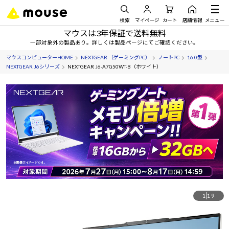
検索
マイページ
カート
店舗情報
メニュー
マウスは3年保証で送料無料
一部対象外の製品あり。詳しくは製品ページにてご確認ください。
マウスコンピューターHOME
NEXTGEAR （ゲーミングPC）
ノートPC
16.0型
NEXTGEAR J6シリーズ
NEXTGEAR J6-A7G50WT-B（ホワイト）
1
19