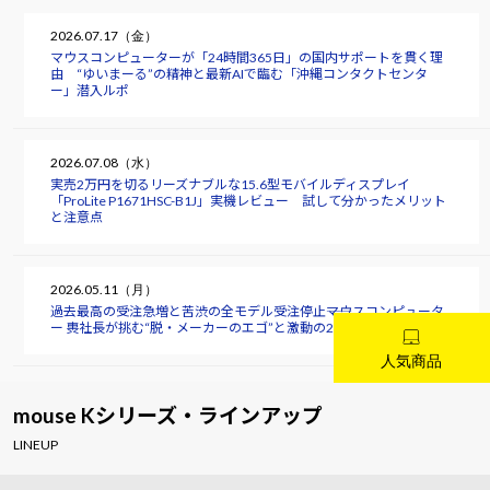
2026.07.17（金）
マウスコンピューターが「24時間365日」の国内サポートを貫く理
由 “ゆいまーる”の精神と最新AIで臨む「沖縄コンタクトセンタ
ー」潜入ルポ
2026.07.08（水）
実売2万円を切るリーズナブルな15.6型モバイルディスプレイ
「ProLite P1671HSC-B1J」実機レビュー 試して分かったメリット
と注意点
2026.05.11（月）
過去最高の受注急増と苦渋の全モデル受注停止――マウスコンピュータ
ー 軣社長が挑む“脱・メーカーのエゴ”と激動の2026年
mouse Kシリーズ・ラインアップ
LINEUP