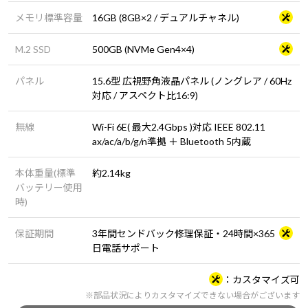
メモリ標準容量
16GB (8GB×2 / デュアルチャネル)
M.2 SSD
500GB (NVMe Gen4×4)
パネル
15.6型 広視野角液晶パネル (ノングレア / 60Hz
対応 / アスペクト比16:9)
無線
Wi-Fi 6E( 最大2.4Gbps )対応 IEEE 802.11
ax/ac/a/b/g/n準拠 ＋ Bluetooth 5内蔵
本体重量(標準
約2.14kg
バッテリー使用
時)
保証期間
3年間センドバック修理保証・24時間×365
日電話サポート
カスタマイズ可
※部品状況によりカスタマイズできない場合がございます