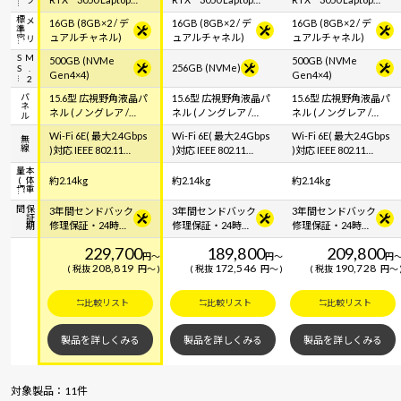
GPU
GPU
GPU
容
メ
モ
リ
標
準
16GB (8GB×2 / デ
16GB (8GB×2 / デ
16GB (8GB×2 / デ
ュアルチャネル)
ュアルチャネル)
ュアルチャネル)
S
M
.
2
S
500GB (NVMe
500GB (NVMe
256GB (NVMe)
Gen4×4)
Gen4×4)
パネル
15.6型 広視野角液晶パ
15.6型 広視野角液晶パ
15.6型 広視野角液晶パ
ネル (ノングレア /
ネル (ノングレア /
ネル (ノングレア /
60Hz対応 / アスペクト
60Hz対応 / アスペクト
60Hz対応 / アスペクト
Wi-Fi 6E( 最大2.4Gbps
Wi-Fi 6E( 最大2.4Gbps
Wi-Fi 6E( 最大2.4Gbps
無線
比16:9)
比16:9)
比16:9)
)対応 IEEE 802.11
)対応 IEEE 802.11
)対応 IEEE 802.11
ax/ac/a/b/g/n準拠 ＋
ax/ac/a/b/g/n準拠 ＋
ax/ac/a/b/g/n準拠 ＋
標
本
体
重
量
(
Bluetooth 5内蔵
Bluetooth 5内蔵
Bluetooth 5内蔵
約2.14kg
約2.14kg
約2.14kg
間
保
証
期
3年間センドバック
3年間センドバック
3年間センドバック
修理保証・24時間
修理保証・24時間
修理保証・24時間
×365日電話サポー
×365日電話サポー
×365日電話サポー
229,700
189,800
209,800
ト
ト
ト
円
～
円
～
円
208,819
172,546
190,728
税抜
円
～
税抜
円
～
税抜
円
～
比較リスト
比較リスト
比較リスト
製品を詳しくみる
製品を詳しくみる
製品を詳しくみる
対象製品：11件