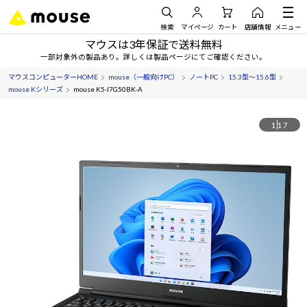
検索
マイページ
カート
店舗情報
メニュー
マウスは3年保証で送料無料
一部対象外の製品あり。詳しくは製品ページにてご確認ください。
マウスコンピューターHOME
mouse（一般向けPC）
ノートPC
15.3型～15.6型
mouse Kシリーズ
mouse K5-I7G50BK-A
1
17