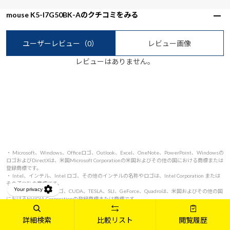
mouse K5-I7G50BK-Aのクチコミをみる
ユーザーレビュー
（0）
レビュー画像
レビューはありません。
・ Microsoft、Windows、Officeロゴ、Outlook、Excel、OneNote、PowerPoint、Windowsの
ロゴおよびDirectXは、米国Microsoft Corporationの米国およびその他の国における商標または
登録商標です。
・ Intel、インテル、Intel ロゴ、その他のインテルの名称やロゴは、Intel Corporation または
その子会社の商標です。
・ NVIDIA、NVIDIAロゴ、CUDA、TESLA、SLI、GeForce、Quadroは、米国およびその他の国
におけるNVIDIA Corporationの登録商標または商標です。
・ 🄫2021 Advanced Micro Devices, Inc. All rights reserved. AMD、AMD Arrowロゴ、
Ryzen、Radeon、およびその組み合わせは、Advanced Micro Devices、Inc.の商標です。
詳細検索
比較リスト
閲覧履歴
・ Dolby, Dolby Audio, Dolby Atmos, and the double-D symbol are trademarks of Dolby
Laboratories Licensing Corporation.