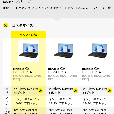
mouse Kシリーズ
家庭・一般用途向け グラフィックス搭載ノートパソコン mouse Kシリーズ一覧
カスタマイズ可
mouse K5-
mouse K5-
mouse K5-
I7G50BK-A
I5G50BK-A
I5G50BK-A
[K5I7G50BKACBW102
[K5I5G50BKACBW101
[K5I5G50BKACBW102
DEC]
DEC]
DEC]
Windows 11 Home
Windows 11 Home
Windows 11 Home
OS
64ビット
64ビット
64ビット
CPU
インテル® Core™ i7-
インテル® Core™ i5-
インテル® Core™ i5-
13620H プロセッサー
13420H プロセッサー
13420H プロセッサー
ク
グ
ラ
フ
ィ
ッ
NVIDIA® GeForce
NVIDIA® GeForce
NVIDIA® GeForce
RTX™ 3050 Laptop
RTX™ 3050 Laptop
RTX™ 3050 Laptop