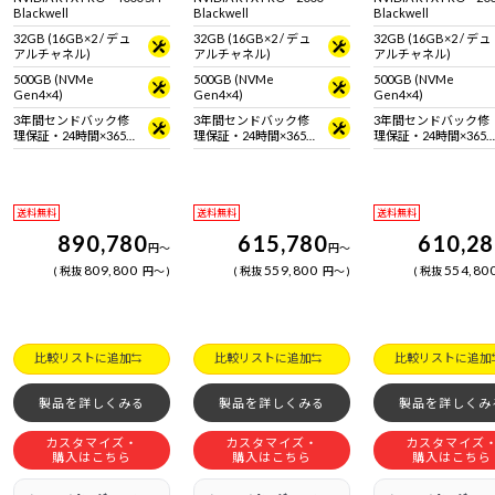
Blackwell
Blackwell
Blackwell
32GB (16GB×2 / デュ
32GB (16GB×2 / デュ
32GB (16GB×2 / デュ
アルチャネル)
アルチャネル)
アルチャネル)
500GB (NVMe
500GB (NVMe
500GB (NVMe
Gen4×4)
Gen4×4)
Gen4×4)
3年間センドバック修
3年間センドバック修
3年間センドバック修
理保証・24時間×365
理保証・24時間×365
理保証・24時間×365
日電話サポート
日電話サポート
日電話サポート
送料無料
送料無料
送料無料
890,780
615,780
610,2
円
～
円
～
809,800
559,800
554,80
税抜
円
～
税抜
円
～
税抜
比較リストに追加
比較リストに追加
比較リストに追加
製品を詳しくみる
製品を詳しくみる
製品を詳しくみ
カスタマイズ・
カスタマイズ・
カスタマイズ
購入はこちら
購入はこちら
購入はこちら