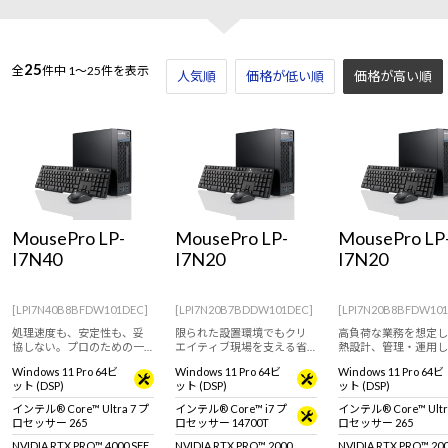
25
全
件中
1～25件を表示
人気順
価格が低い順
価格が高い順
MousePro LP-
MousePro LP-
MousePro LP
I7N40
I7N20
I7N20
[LPI7N40B8BFDW101DEC]
[LPI7N20B7BDDW101DEC]
[LPI7N20B8BFDW10
処理速度も、安定性も、妥
限られた設置環境でもクリ
高負荷な業務を想定し
協しない。プロのための一
エイティブ現場を支える省
熱設計、管理・運用し
台。
スペースデスクトップパソ
い省スペースデスクト
Windows 11 Pro 64ビ
Windows 11 Pro 64ビ
Windows 11 Pro 64ビ
コン
パソコン
ット (DSP)
ット (DSP)
ット (DSP)
インテル® Core™ Ultra 7 プ
インテル® Core™ i7 プ
インテル® Core™ Ultr
ロセッサー 265
ロセッサー 14700T
ロセッサー 265
NVIDIA RTX PRO™ 4000 SFF
NVIDIA RTX PRO™ 2000
NVIDIA RTX PRO™ 20