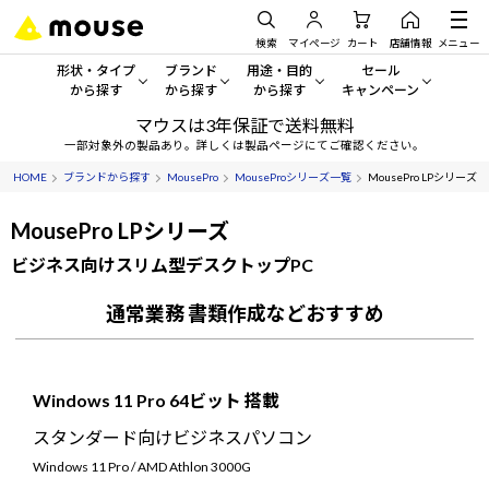
検索
マイページ
カート
店舗情報
メニュー
形状・タイプ
ブランド
用途・目的
セール
から探す
から探す
から探す
キャンペーン
マウスは3年保証で送料無料
形状・タイプから探す をすべてみる
mouse
一般向けパソコン
セール・キャンペーン
一部対象外の製品あり。詳しくは製品ページにてご確認ください。
HOME
ブランドから探す
MousePro
MouseProシリーズ一覧
MousePro LPシリーズ
デスクトップPC
G TUNE
ゲーミングPC・ゲーム向けパソコン
期間限定セール
人気モデルが期間限定・お買
MousePro LPシリーズ
ノートPC
NEXTGEAR
クリエイティブ向け
アウトレットパソコン
ビジネス向けスリム型デスクトップPC
すべて新品の旧モデル製品な
タブレット
DAIV
ビジネス向けパソコン
通常業務 書類作成などおすすめ
おすすめ目玉パソコン
サーバー
MousePro
学習向けパソコン
今イチオシのパソコンをピッ
ワークステーション
iiyama
スペック/パーツ別
Windows 11 Pro 64ビット 搭載
Windows 11
|
Copilot+ PC
スタンダード向けビジネスパソコン
Windows 11
|
Copilot+ PC
ディスプレイ
AIおすすめパソコン
Windows 11 Pro / AMD Athlon 3000G