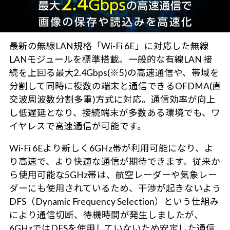
最新の無線LAN規格「Wi-Fi 6E」に対応した無線
LANモジュールを標準搭載。一般的な有線LAN 接
続を上回る最大2.4Gbps(※5)の高速通信や、帯域を
分割して同時に複数の端末と通信できるOFDMA(直
交波周波数分割多重)方式に対応。通信効率が向上
し低遅延となり、接続端末が多数ある環境でも、ワ
イヤレスで高速通信が可能です。
Wi-Fi 6Eより新しく6GHz帯が利用可能になり、よ
り高速で、より快適な通信が期待できます。従来か
ら使用可能な5GHz帯は、航空レーダーや気象レー
ダーにも使用されているため、干渉が起きないよう
DFS（Dynamic Frequency Selection）という仕組み
により通信切断、待機時間が発生しましたが、
6GHzではDFSを使用していないため安定した通信