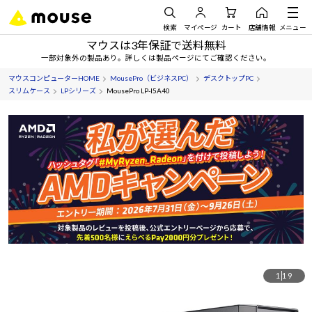
検索
マイページ
カート
店舗情報
メニュー
マウスは3年保証で送料無料
一部対象外の製品あり。詳しくは製品ページにてご確認ください。
マウスコンピューターHOME
MousePro（ビジネスPC）
デスクトップPC
スリムケース
LPシリーズ
MousePro LP-I5A40
1
19