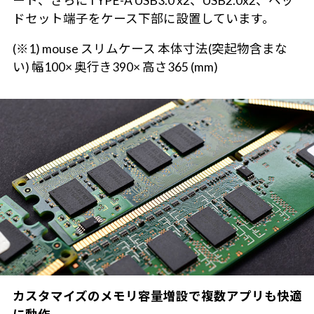
ート、さらにTYPE-A USB3.0 x2、USB2.0x2、ヘッ
ドセット端子をケース下部に設置しています。
(※1) mouse スリムケース 本体寸法(突起物含まな
い) 幅100× 奥行き390× 高さ365 (mm)
カスタマイズのメモリ容量増設で複数アプリも快適