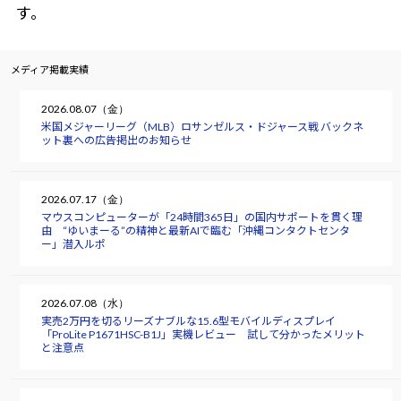
す。
メディア掲載実績
2026.08.07（金）
米国メジャーリーグ（MLB）ロサンゼルス・ドジャース戦 バックネ
ット裏への広告掲出のお知らせ
2026.07.17（金）
マウスコンピューターが「24時間365日」の国内サポートを貫く理
由 “ゆいまーる”の精神と最新AIで臨む「沖縄コンタクトセンタ
ー」潜入ルポ
2026.07.08（水）
実売2万円を切るリーズナブルな15.6型モバイルディスプレイ
「ProLite P1671HSC-B1J」実機レビュー 試して分かったメリット
と注意点