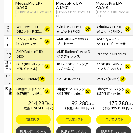
MousePro LP-
MousePro LP-
MousePro LP-
I5A40
A1A01
A5A01
[LPI5A40B7BDBW101D
[LPA1A01B5B0AW101D
[LPA5A01B5BBAW101
EC]
EC]
DEC]
Windows 11 Pro
Windows 11 Pro
Windows 11 Pro
OS
64ビット ( PKIDラ
64ビット ( PKIDラ
64ビット ( PKIDラ
ベル貼付対応 )
ベル貼付対応 )
ベル貼付対応 )
CPU
インテル® Core™
AMD Athlon™ 3000G
AMD Ryzen™ 5
i5 プロセッサー
プロセッサ
5500GT プロセッサ
14400F
ク
グ
ラ
フ
ィ
ッ
AMD Radeon™ RX
AMD Radeon™ Vega 3
Radeon™ Graphics
6400
グラフィックス
容
メ
モ
リ
標
準
8GB (8GB×1 / シン
8GB (8GB×1 / シング
16GB (8GB×2 / デ
グルチャネル)
ルチャネル)
ュアルチャネル)
S
M
.
2
S
256GB (NVMe)
128GB (NVMe)
256GB (NVMe)
間
保
証
期
3年間センドバック
3年間センドバック
3年間センドバック
修理保証・24時間
修理保証・24時間
修理保証・24時間
×365日電話サポー
×365日電話サポー
×365日電話サポー
214,280
93,280
175,780
ト
ト
ト
円
～
円
～
円
194,800
84,800
159,800
税抜
円
～
税抜
円
～
税抜
円
～
比較リスト
比較リスト
比較リスト
製品を詳しくみる
製品を詳しくみる
製品を詳しくみる