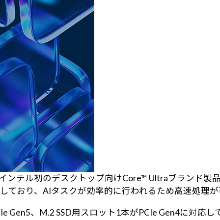
 2)はインテル初のデスクトップ向けCore™ Ultraブランド
載しており、AIタスクが効率的に行われるため高速処理
e Gen5、M.2 SSD用スロット1本がPCIe Gen4に