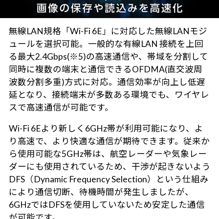
無線LAN規格「Wi-Fi 6E」に対応した無線LANモジ
ュールを選択可能。一般的な有線LAN 接続を上回
る最大2.4Gbps(※5)の高速通信や、帯域を分割して
同時に複数の端末と通信できるOFDMA(直交波周
波数分割多重)方式に対応。通信効率が向上し低遅
延となり、接続端末が多数ある環境でも、ワイヤレ
スで高速通信が可能です。
Wi-Fi 6Eより新しく6GHz帯が利用可能になり、よ
り高速で、より快適な通信が期待できます。従来か
ら使用可能な5GHz帯は、航空レーダーや気象レー
ダーにも使用されているため、干渉が起きないよう
DFS（Dynamic Frequency Selection）という仕組み
により通信切断、待機時間が発生しましたが、
6GHzではDFSを使用していないため安定した通信
が可能です。