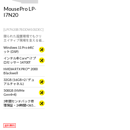
MousePro LP-
I7N20
[LPI7N20B7BDDW101DEC]
限られた設置環境でもクリ
エイティブ現場を支える省
スペースデスクトップパソ
Windows 11 Pro 64ビ
コン
ット (DSP)
インテル® Core™ i7 プ
ロセッサー 14700T
NVIDIA RTX PRO™ 2000
Blackwell
32GB (16GB×2 / デュ
アルチャネル)
500GB (NVMe
Gen4×4)
3年間センドバック修
理保証・24時間×365
日電話サポート
送料無料