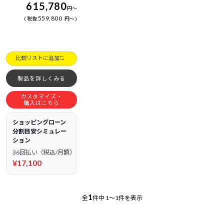
615,780
円
～
559,800
税抜
円
～
比較リストに追加
製品を詳しくみる
カスタマイズ・
購入はこちら
ショッピングローン
分割目安シミュレー
ション
36回払い（税込/月額）
¥17,100
1
全
件中
1～1件を表示