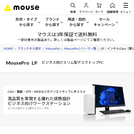
検索
マイページ
カート
店舗情報
メニュー
形状・タイプ
ブランド
用途・目的
セール
から探す
から探す
から探す
キャンペーン
マウスは3年保証で送料無料
形状・タイプから探す をすべてみる
mouse
一般向けパソコン
セール・キャンペーン
一部対象外の製品あり。詳しくは製品ページにてご確認ください。
HOME
ブランドから探す
MousePro
MouseProシリーズ一覧
LP：インテル Core（第14世
デスクトップPC
G TUNE
ゲーミングPC・ゲーム向けパソコン
期間限定セール
人気モデルが期間限定・お買
MousePro
LP
ビジネス向けスリム型デスクトップPC
ノートPC
NEXTGEAR
クリエイティブ向け
アウトレットパソコン
すべて新品の旧モデル製品な
タブレット
DAIV
ビジネス向けパソコン
おすすめ目玉パソコン
CAD・動画・DTP・WEBなどのクリエイティブにオススメ
サーバー
MousePro
学習向けパソコン
今イチオシのパソコンをピッ
高品質を実現する優れた排熱設計
ビジネス向けワークステーション
ワークステーション
iiyama
スペック/パーツ別
ビジネス向けスリム型デスクトップPC
Windows 11
|
Copilot+ PC
Windows 11
|
Copilot+ PC
ディスプレイ
AIおすすめパソコン