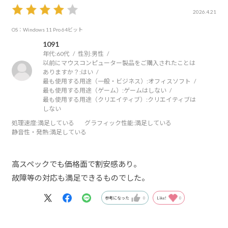
2026.4.21
OS：Windows 11 Pro 64ビット
1091
年代:
60代
性別:
男性
以前にマウスコンピューター製品をご購入されたことは
ありますか？:
はい
最も使用する用途（一般・ビジネス）:
オフィスソフト
最も使用する用途（ゲーム）:
ゲームはしない
最も使用する用途（クリエイティブ）:
クリエイティブは
しない
処理速度
:満足している
グラフィック性能
:満足している
静音性・発熱
:満足している
高スペックでも価格面で割安感あり。
故障等の対応も満足できるものでした。
参考になった
0
Like!
0