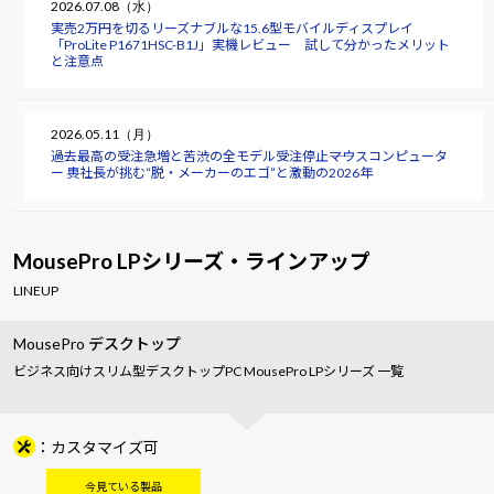
2026.07.08（水）
実売2万円を切るリーズナブルな15.6型モバイルディスプレイ
「ProLite P1671HSC-B1J」実機レビュー 試して分かったメリット
と注意点
2026.05.11（月）
過去最高の受注急増と苦渋の全モデル受注停止――マウスコンピュータ
ー 軣社長が挑む“脱・メーカーのエゴ”と激動の2026年
MousePro LPシリーズ・ラインアップ
LINEUP
MousePro デスクトップ
ビジネス向けスリム型デスクトップPC MousePro LPシリーズ 一覧
カスタマイズ可