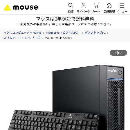
検索
マイページ
カート
店舗情報
メニュー
マウスは3年保証で送料無料
一部対象外の製品あり。詳しくは製品ページにてご確認ください。
マウスコンピューターHOME
MousePro（ビジネスPC）
デスクトップPC
スリムケース
LPシリーズ
MousePro LP-A5A01
1
17