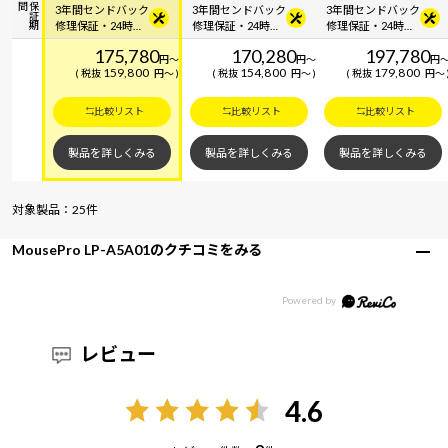
間
保
証
期
3年間センドバック
3年間センドバック
3年間センドバック
Bluetooth 5内蔵
修理保証・24時間
修理保証・24時間
修理保証・24時間
×365日電話サポー
×365日電話サポー
×365日電話サポー
175,780
170,280
197,780
ト
ト
ト
円
～
円
～
円
159,800
154,800
179,800
税抜
円
～
税抜
円
～
税抜
円
～
比較リスト
比較リスト
比較リスト
製品を詳しくみる
製品を詳しくみる
製品を詳しくみる
対象製品：25件
MousePro LP-A5A01のクチコミをみる
レビュー
4.6