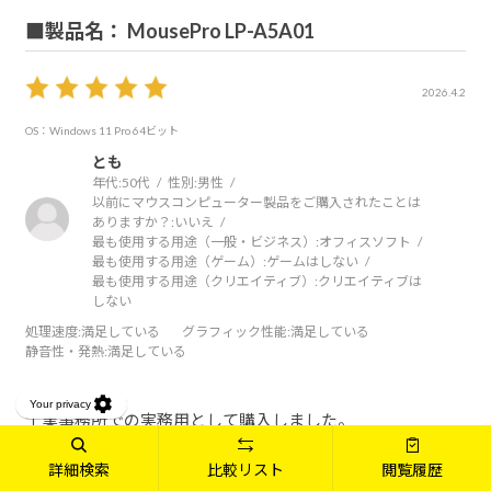
■製品名： MousePro LP-A5A01
2026.4.2
OS：Windows 11 Pro 64ビット
とも
年代:
50代
性別:
男性
以前にマウスコンピューター製品をご購入されたことは
ありますか？:
いいえ
最も使用する用途（一般・ビジネス）:
オフィスソフト
最も使用する用途（ゲーム）:
ゲームはしない
最も使用する用途（クリエイティブ）:
クリエイティブは
しない
処理速度
:満足している
グラフィック性能
:満足している
静音性・発熱
:満足している
士業事務所での実務用として購入しました。
詳細検索
比較リスト
閲覧履歴
Windows 11 Pro、Ryzen 5 5500GT、16GBメモリの構成