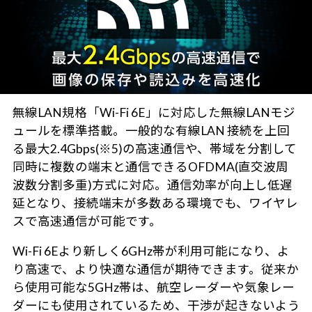
無線LAN規格「Wi-Fi 6E」に対応した無線LANモジ
ュールを標準搭載。一般的な有線LAN 接続を上回
る最大2.4Gbps(※5)の高速通信や、帯域を分割して
同時に複数の端末と通信できるOFDMA(直交波周
波数分割多重)方式に対応。通信効率が向上し低遅
延となり、接続端末が多数ある環境でも、ワイヤレ
スで高速通信が可能です。
Wi-Fi 6Eより新しく6GHz帯が利用可能になり、よ
り高速で、より快適な通信が期待できます。従来か
ら使用可能な5GHz帯は、航空レーダーや気象レー
ダーにも使用されているため、干渉が起きないよう