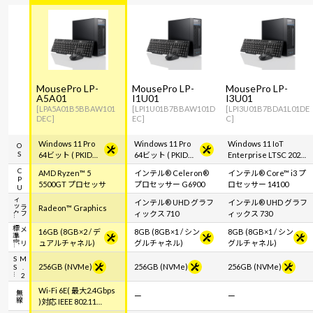
MousePro LP-
MousePro LP-
MousePro LP-
A5A01
I1U01
I3U01
[LPA5A01B5BBAW101
[LPI1U01B7BBAW101D
[LPI3U01B7BDA1L01DE
DEC]
EC]
C]
Windows 11 Pro
Windows 11 Pro
Windows 11 IoT
OS
64ビット ( PKIDラ
64ビット ( PKIDラ
Enterprise LTSC 2024
ベル貼付対応 )
ベル貼付対応 )
64ビット
CPU
AMD Ryzen™ 5
インテル® Celeron®
インテル® Core™ i3 プ
5500GT プロセッサ
プロセッサー G6900
ロセッサー 14100
ク
グ
ラ
フ
ィ
ッ
インテル® UHD グラフ
インテル® UHD グラフ
Radeon™ Graphics
ィックス 710
ィックス 730
容
メ
モ
リ
標
準
16GB (8GB×2 / デ
8GB (8GB×1 / シン
8GB (8GB×1 / シン
ュアルチャネル)
グルチャネル)
グルチャネル)
S
M
.
2
S
256GB (NVMe)
256GB (NVMe)
256GB (NVMe)
Wi-Fi 6E( 最大2.4Gbps
無線
ー
ー
)対応 IEEE 802.11
ax/ac/a/b/g/n準拠 ＋