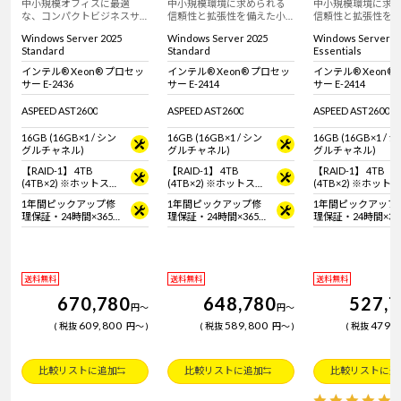
中小規模オフィスに最適
中小規模環境に求められる
中小規模環境に求
な、コンパクトビジネスサ
信頼性と拡張性を備えた小
信頼性と拡張性を
ーバー。
型サーバー。
型サーバー。
Windows Server 2025
Windows Server 2025
Windows Server 2
Standard
Standard
Essentials
インテル® Xeon® プロセッ
インテル® Xeon® プロセッ
インテル® Xeon®
サー E-2436
サー E-2414
サー E-2414
ASPEED AST2600
ASPEED AST2600
ASPEED AST2600
16GB (16GB×1 / シン
16GB (16GB×1 / シン
16GB (16GB×1 / 
グルチャネル)
グルチャネル)
グルチャネル)
【RAID-1】 4TB
【RAID-1】 4TB
【RAID-1】 4TB
(4TB×2) ※ホットスワ
(4TB×2) ※ホットスワ
(4TB×2) ※ホット
ップ対応
ップ対応
ップ対応
1年間ピックアップ修
1年間ピックアップ修
1年間ピックアップ
理保証・24時間×365
理保証・24時間×365
理保証・24時間×36
日電話サポート
日電話サポート
日電話サポート
送料無料
送料無料
送料無料
670,780
648,780
527,
円
～
円
～
609,800
589,800
479,
税抜
円
～
税抜
円
～
税抜
比較リストに追加
比較リストに追加
比較リストに追