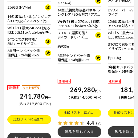
256GB (NVMe)
ルチャネル)
Gen4×4)
256GB (NVMe)
14型 広視野角液晶パネル (ノ
DVDスーパーマル
ングレア / 60Hz対応 / アスペ
ライブ
14型 液晶パネル (ノングレア
クト比16:10)
/ 60Hz対応 / アスペクト比
Wi-Fi 7 ( 最大5.7Gbps ) 対応
15.6型 液晶パネル 
16:9)
IEEE 802.11 be/ax/ac/a/b/g/n
ア / 60Hz対応 / 
Wi-Fi 6E( 最大2.4Gbps )対応
準拠 ＋ Bluetooth 6内蔵
16:9)
IEEE 802.11 ax/ac/a/b/g/n準
BTOにて選択可能 /
Wi-Fi 6E( 最大2.4G
拠 ＋ Bluetooth 5内蔵
SIMカードサイズ :
IEEE 802.11 ax/ac/a
BTOにて選択可能 /
nano SIM + eSIMカー
拠 ＋ Bluetooth 5
SIMカードサイズ :
BTOにて選択可能 / 
ド
約933 g
Micro SIMカード
ドサイズ : Micro 
3年間センドバック修
理保証・24時間×365
3年間センドバック修
約2.10kg
日電話サポート
理保証・24時間×365
日電話サポート
3年間センドバック
理保証・24時間×36
日電話サポート
送料無料
送料無料
送料無料
セットモデル
269,280
181,
円
～
241,780
244,800
164,
円
～
税抜
円
～
税抜
219,800
税抜
円
～
比較リストに追加
比較リストに追
比較リストに追加
4.4
（7）
製品を詳しくみる
製品を詳しく