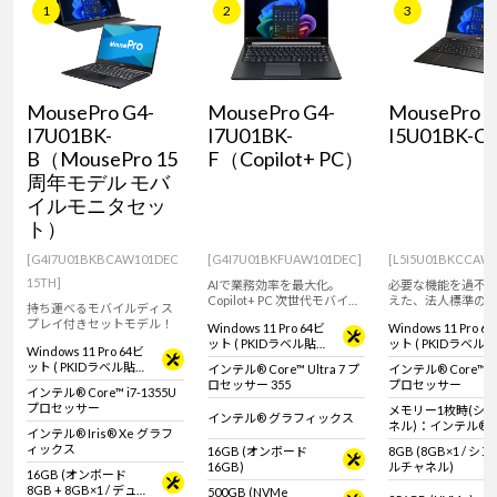
1
2
3
Windows 11
|
Copilot+ PC
Windows 11
|
Copilot+ PC
MousePro G4-
MousePro G4-
MousePro L
I7U01BK-
I7U01BK-
I5U01BK-C
B（MousePro 15
F（Copilot+ PC）
周年モデル モバ
イルモニタセッ
ト）
[G4I7U01BKBCAW101DEC
[G4I7U01BKFUAW101DEC]
[L5I5U01BKCCAW
15TH]
AIで業務効率を最大化。
必要な機能を過不
Copilot+ PC 次世代モバイル
えた、法人標準の15
持ち運べるモバイルディス
ノートパソコン
ト。
プレイ付きセットモデル！
Windows 11 Pro 64ビ
Windows 11 Pro 6
ット ( PKIDラベル貼付
ット ( PKIDラベル
Windows 11 Pro 64ビ
対応 )
対応 )
ット ( PKIDラベル貼付
インテル® Core™ Ultra 7 プ
インテル® Core™ i5
対応 )
ロセッサー 355
プロセッサー
インテル® Core™ i7-1355U
プロセッサー
メモリー1枚時(シ
インテル® グラフィックス
ネル)：インテル® U
インテル® Iris® Xe グラフ
フィックス
ィックス
16GB (オンボード
8GB (8GB×1 / シ
メモリー2枚時(デ
16GB)
ルチャネル)
ネル)：インテル® Iri
16GB (オンボード
グラフィックス
8GB + 8GB×1 / デュア
500GB (NVMe