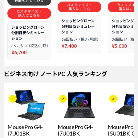
製品を詳しくみる
カスタマイズ・
カスタマイ
購入はこちら
購入はこち
カスタマイズ・
購入はこちら
ショッピングローン
ショッピングロ
分割目安シミュレー
分割目安シミュ
ショッピングローン
ション
ション
分割目安シミュレー
ション
36回払い（税込/月額）
36回払い（税込
¥7,400
¥5,000
36回払い（税込/月額）
¥6,700
ビジネス向け ノートPC 人気ランキング
1
2
3
MousePro G4-
MousePro G4-
MousePro L
I7U01BK-
I7U01BK-
I5U01BK-C