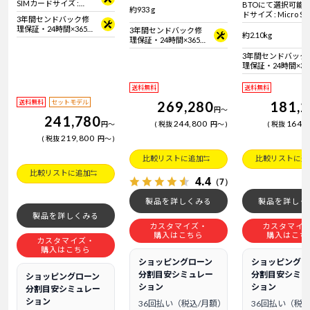
SIMカードサイズ :
BTOにて選択可能 / 
ド
約933 g
Micro SIMカード
ドサイズ : Micro 
3年間センドバック修
理保証・24時間×365
3年間センドバック修
約2.10kg
日電話サポート
理保証・24時間×365
日電話サポート
3年間センドバック
理保証・24時間×36
日電話サポート
送料無料
送料無料
送料無料
セットモデル
269,280
181,
円
～
241,780
244,800
164,
円
～
税抜
円
～
税抜
219,800
税抜
円
～
比較リストに追加
比較リストに追
比較リストに追加
4.4
（7）
製品を詳しくみる
製品を詳しく
製品を詳しくみる
カスタマイズ・
カスタマイ
購入はこちら
購入はこち
カスタマイズ・
購入はこちら
ショッピングローン
ショッピングロ
分割目安シミュレー
分割目安シミュ
ショッピングローン
ション
ション
分割目安シミュレー
ション
36回払い（税込/月額）
36回払い（税込