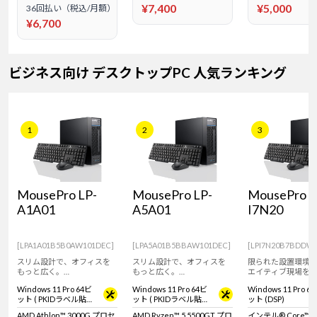
¥7,400
¥5,000
36回払い（税込/月額）
¥6,700
ビジネス向け デスクトップPC 人気ランキング
1
2
3
MousePro LP-
MousePro LP-
MousePro L
A1A01
A5A01
I7N20
[LPA1A01B5B0AW101DEC]
[LPA5A01B5BBAW101DEC]
[LPI7N20B7BDDW
スリム設計で、オフィスを
スリム設計で、オフィスを
限られた設置環境
もっと広く。
もっと広く。
エイティブ現場を
― 限られたスペースでも、
― 限られたスペースでも、
スペースデスクト
Windows 11 Pro 64ビ
Windows 11 Pro 64ビ
Windows 11 Pro 6
快適な業務環境を。
快適な業務環境を。
コン
ット ( PKIDラベル貼付
ット ( PKIDラベル貼付
ット (DSP)
対応 )
対応 )
AMD Athlon™ 3000G プロセ
AMD Ryzen™ 5 5500GT プロ
インテル® Core™ i7