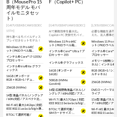
B（MousePro 15
F（Copilot+ PC）
周年モデル モバ
イルモニタセッ
ト）
[G4I7U01BKBCAW101DEC
[G4I7U01BKFUAW101DEC]
[L5I5U01BKCCAW
15TH]
AIで業務効率を最大化。
必要な機能を過不
Copilot+ PC 次世代モバイル
えた、法人標準の15
持ち運べるモバイルディス
ノートパソコン
ト。
プレイ付きセットモデル！
Windows 11 Pro 64ビ
Windows 11 Pro 6
ット ( PKIDラベル貼付
ット ( PKIDラベル
Windows 11 Pro 64ビ
対応 )
対応 )
ット ( PKIDラベル貼付
インテル® Core™ Ultra 7 プ
インテル® Core™ i5
対応 )
ロセッサー 355
プロセッサー
インテル® Core™ i7-1355U
プロセッサー
メモリー1枚時(シ
インテル® グラフィックス
ネル)：インテル® U
インテル® Iris® Xe グラフ
フィックス
ィックス
16GB (オンボード
8GB (8GB×1 / シ
メモリー2枚時(デ
16GB)
ルチャネル)
ネル)：インテル® Iri
16GB (オンボード
グラフィックス
8GB + 8GB×1 / デュア
500GB (NVMe
256GB (NVMe)
ルチャネル)
Gen4×4)
256GB (NVMe)
14型 広視野角液晶パネル (ノ
DVDスーパーマル
ングレア / 60Hz対応 / アスペ
ライブ
14型 液晶パネル (ノングレア
クト比16:10)
/ 60Hz対応 / アスペクト比
Wi-Fi 7 ( 最大5.7Gbps ) 対応
15.6型 液晶パネル 
16:9)
IEEE 802.11 be/ax/ac/a/b/g/n
ア / 60Hz対応 / 
Wi-Fi 6E( 最大2.4Gbps )対応
準拠 ＋ Bluetooth 6内蔵
16:9)
IEEE 802.11 ax/ac/a/b/g/n準
BTOにて選択可能 /
Wi-Fi 6E( 最大2.4G
拠 ＋ Bluetooth 5内蔵
SIMカードサイズ :
IEEE 802.11 ax/ac/a
BTOにて選択可能 /
nano SIM + eSIMカー
拠 ＋ Bluetooth 5