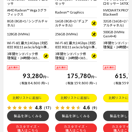
ッサ
セッサ
ロセッサー 14700T
AMD Radeon™ Vega 3 グラ
NVIDIA RTX PRO™ 
Radeon™ Graphics
フィックス
Blackwell
8GB (8GB×1 / シングルチャ
16GB (8GB×2 / デュア
32GB (16GB×2 / 
ネル)
ルチャネル)
アルチャネル)
500GB (NVMe
128GB (NVMe)
256GB (NVMe)
Gen4×4)
Wi-Fi 6E( 最大2.4Gbps )対応
Wi-Fi 6E( 最大2.4Gbps )対応
3年間センドバック
IEEE 802.11 ax/ac/a/b/g/n準
IEEE 802.11 ax/ac/a/b/g/n準
理保証・24時間×36
拠 ＋ Bluetooth 5内蔵
拠 ＋ Bluetooth 5内蔵
日電話サポート
3年間センドバック修
3年間センドバック修
理保証・24時間×365
理保証・24時間×365
日電話サポート
日電話サポート
送料無料
送料無料
送料無料
93,280
175,780
615,
円
～
円
～
84,800
159,800
559,
税抜
円
～
税抜
円
～
税抜
比較リストに追加
比較リストに追加
比較リストに追
4.8
4.6
（17）
（9）
製品を詳しくみる
製品を詳しくみる
製品を詳しく
カスタマイズ・
カスタマイズ・
カスタマイ
購入はこちら
購入はこちら
購入はこち