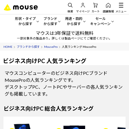
検索
マイページ
カート
店舗情報
メニュー
形状・タイプ
ブランド
用途・目的
セール
から探す
から探す
から探す
キャンペーン
マウスは3年保証で送料無料
形状・タイプから探す をすべてみる
mouse
一般向けパソコン
セール・キャンペーン
一部対象外の製品あり。詳しくは製品ページにてご確認ください。
HOME
ブランドから探す
MousePro
人気ランキング MousePro
デスクトップPC
G TUNE
ゲーミングPC・ゲーム向けパソコン
期間限定セール
人気モデルが期間限定・お買
ビジネス向けPC 人気ランキング
ノートPC
NEXTGEAR
クリエイティブ向け
アウトレットパソコン
マウスコンピューターのビジネス向けPCブランド
すべて新品の旧モデル製品な
タブレット
DAIV
ビジネス向けパソコン
MouseProの人気ランキングです。
デスクトップPC、ノートPCやサーバーの各人気ランキン
おすすめ目玉パソコン
サーバー
MousePro
学習向けパソコン
グも掲載しています。
今イチオシのパソコンをピッ
ワークステーション
iiyama
スペック/パーツ別
Windows 11
|
Copilot+ PC
ビジネス向けPC 総合人気ランキング
Windows 11
|
Copilot+ PC
ディスプレイ
AIおすすめパソコン