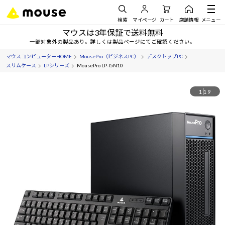
検索
マイページ
カート
店舗情報
メニュー
マウスは3年保証で送料無料
一部対象外の製品あり。詳しくは製品ページにてご確認ください。
マウスコンピューターHOME
MousePro（ビジネスPC）
デスクトップPC
スリムケース
LPシリーズ
MousePro LP-I5N10
1
19