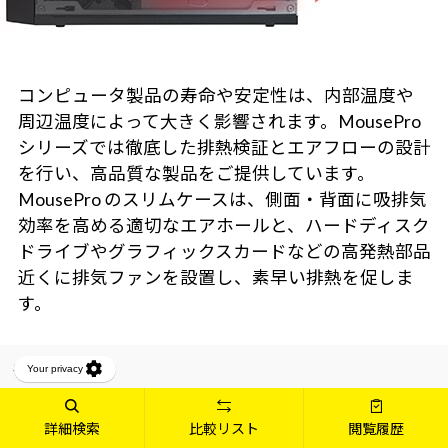
コンピュータ製品の寿命や安定性は、内部温度や
周辺温度によって大きく影響されます。MousePro
シリーズでは徹底した排熱検証とエアフローの設計
を行い、高品質な製品をご提供しています。
MousePro のスリムケースは、側面・背面に吸排気
効率を高める適切なエアホールと、ハードディスク
ドライブやグラフィックスカードなどの高発熱部品
近くに排気ファンを設置し、素早い排熱を促しま
す。
メディア掲載実績
2026.08.07（金）
詳細検索
比較リスト
閲覧履歴
米国メジャーリーグ（MLB）ロサンゼルス・ドジャース戦 バックネ
ット裏への広告掲出のお知らせ