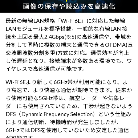
最新の無線LAN規格「Wi-Fi 6E」に対応した無線
LANモジュールを標準搭載。一般的な有線LAN 接
続を上回る最大2.4Gbps(※5)の高速通信や、帯域を
分割して同時に複数の端末と通信できるOFDMA(直
交波周波数分割多重)方式に対応。通信効率が向上
し低遅延となり、接続端末が多数ある環境でも、ワ
イヤレスで高速通信が可能です。
Wi-Fi 6Eより新しく6GHz帯が利用可能になり、よ
り高速で、より快適な通信が期待できます。従来か
ら使用可能な5GHz帯は、航空レーダーや気象レー
ダーにも使用されているため、干渉が起きないよう
DFS（Dynamic Frequency Selection）という仕組み
により通信切断、待機時間が発生しましたが、
6GHzではDFSを使用していないため安定した通信