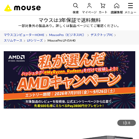
検索
マイページ
カート
店舗情報
メニュー
マウスは3年保証で送料無料
一部対象外の製品あり。詳しくは製品ページにてご確認ください。
マウスコンピューターHOME
MousePro（ビジネスPC）
デスクトップPC
スリムケース
LPシリーズ
MousePro LP-I5A40
1
18