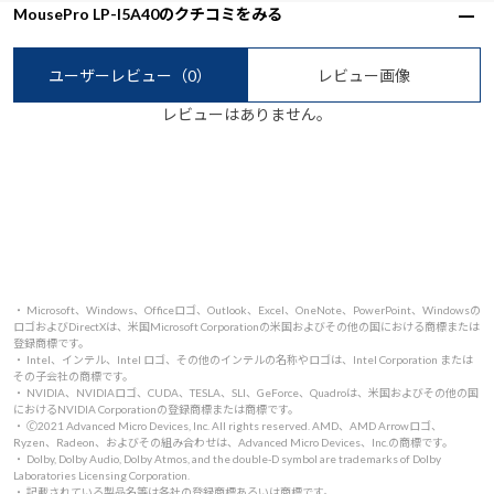
MousePro LP-I5A40のクチコミをみる
ユーザーレビュー
（0）
レビュー画像
レビューはありません。
・ Microsoft、Windows、Officeロゴ、Outlook、Excel、OneNote、PowerPoint、Windowsの
ロゴおよびDirectXは、米国Microsoft Corporationの米国およびその他の国における商標または
登録商標です。
・ Intel、インテル、Intel ロゴ、その他のインテルの名称やロゴは、Intel Corporation または
その子会社の商標です。
・ NVIDIA、NVIDIAロゴ、CUDA、TESLA、SLI、GeForce、Quadroは、米国およびその他の国
におけるNVIDIA Corporationの登録商標または商標です。
・ 🄫2021 Advanced Micro Devices, Inc. All rights reserved. AMD、AMD Arrowロゴ、
Ryzen、Radeon、およびその組み合わせは、Advanced Micro Devices、Inc.の商標です。
・ Dolby, Dolby Audio, Dolby Atmos, and the double-D symbol are trademarks of Dolby
Laboratories Licensing Corporation.
・ 記載されている製品名等は各社の登録商標あるいは商標です。