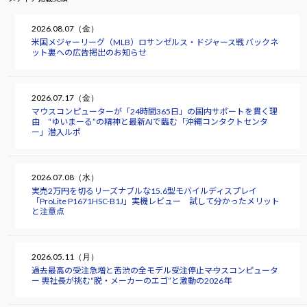
2026.08.07（金）
米国メジャーリーグ（MLB）ロサンゼルス・ドジャース戦 バックネ
ット裏への広告掲出のお知らせ
2026.07.17（金）
マウスコンピューターが「24時間365日」の国内サポートを貫く理
由 “ゆいまーる”の精神と最新AIで臨む「沖縄コンタクトセンタ
ー」潜入ルポ
2026.07.08（水）
実売2万円を切るリーズナブルな15.6型モバイルディスプレイ
「ProLite P1671HSC-B1J」実機レビュー 試して分かったメリット
と注意点
2026.05.11（月）
過去最高の受注急増と苦渋の全モデル受注停止――マウスコンピュータ
ー 軣社長が挑む“脱・メーカーのエゴ”と激動の2026年