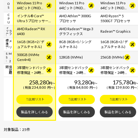
Windows 11 Pro
Windows 11 Pro
Windows 11 Pro
OS
64ビット ( PKIDラ
64ビット ( PKIDラ
64ビット ( PKIDラ
ベル貼付対応 )
ベル貼付対応 )
ベル貼付対応 )
CPU
インテル® Core™
AMD Athlon™ 3000G
AMD Ryzen™ 5
Ultra 5 プロセッサー
プロセッサ
5500GT プロセッサ
225
ク
グ
ラ
フ
ィ
ッ
AMD Radeon™ RX
AMD Radeon™ Vega 3
Radeon™ Graphics
6400
グラフィックス
容
メ
モ
リ
標
準
16GB (8GB×2 / デ
8GB (8GB×1 / シング
16GB (8GB×2 / デ
ュアルチャネル)
ルチャネル)
ュアルチャネル)
S
M
.
2
S
500GB (NVMe
128GB (NVMe)
256GB (NVMe)
Gen4×4)
間
保
証
期
3年間センドバック
3年間センドバック
3年間センドバック
修理保証・24時間
修理保証・24時間
修理保証・24時間
×365日電話サポー
×365日電話サポー
×365日電話サポー
258,280
93,280
175,780
ト
ト
ト
円
～
円
～
円
234,800
84,800
159,800
税抜
円
～
税抜
円
～
税抜
円
～
比較リスト
比較リスト
比較リスト
製品を詳しくみる
製品を詳しくみる
製品を詳しくみる
対象製品：25件