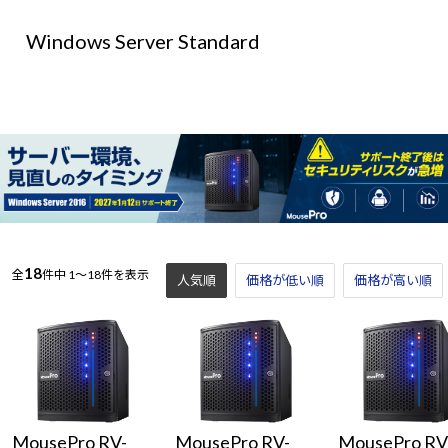
Windows 11
|
Copilot+ PC
Windows 11
|
Copilot+ PC
Windows Server Standard
18
全
件中
1～18件を表示
人気順
価格が低い順
価格が高い順
MousePro RV-
MousePro RV-
MousePro RV