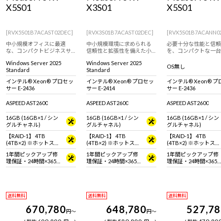
X5S01
X3S01
X5S01
[RVX5S01B7ACAST02DEC]
[RVX3S01B7ACAST02DEC]
[RVX5S01B7ACANN0
中小規模オフィスに最適
中小規模環境に求められる
必要十分な性能と信頼
な、コンパクトビジネスサ
信頼性と拡張性を備えた小
を、コンパクトな一台
ーバー。
型サーバー。
Windows Server 2025
Windows Server 2025
OS無し
Standard
Standard
インテル® Xeon® プロセッ
インテル® Xeon® プロセッ
インテル® Xeon® 
サー E-2436
サー E-2414
サー E-2436
ASPEED AST2600
ASPEED AST2600
ASPEED AST2600
16GB (16GB×1 / シン
16GB (16GB×1 / シン
16GB (16GB×1 / シン
グルチャネル)
グルチャネル)
グルチャネル)
【RAID-1】 4TB
【RAID-1】 4TB
【RAID-1】 4TB
(4TB×2) ※ホットスワ
(4TB×2) ※ホットスワ
(4TB×2) ※ホットスワ
ップ対応
ップ対応
ップ対応
1年間ピックアップ修
1年間ピックアップ修
1年間ピックアップ修
理保証・24時間×365
理保証・24時間×365
理保証・24時間×365
日電話サポート
日電話サポート
日電話サポート
送料無料
送料無料
送料無料
670,780
648,780
527,7
円
～
円
～