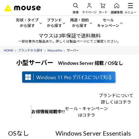
検索
マイページ
カート
店舗情報
メニュー
形状・タイプ
ブランド
用途・目的
セール
から探す
から探す
から探す
キャンペーン
マウスは3年保証で送料無料
形状・タイプから探す をすべてみる
mouse
一般向けパソコン
セール・キャンペーン
一部対象外の製品あり。詳しくは製品ページにてご確認ください。
HOME
ブランドから探す
MousePro
サーバー
デスクトップPC
G TUNE
ゲーミングPC・ゲーム向けパソコン
期間限定セール
人気モデルが期間限定・お買
小型サーバー
Windows Server 搭載 / OSなし
ノートPC
NEXTGEAR
クリエイティブ向け
アウトレットパソコン
すべて新品の旧モデル製品な
タブレット
DAIV
ビジネス向けパソコン
おすすめ目玉パソコン
ブランドについて
サーバー
MousePro
学習向けパソコン
今イチオシのパソコンをピッ
詳しくはコチラ
セール・キャンペーン
お得情報掲載中!!
ワークステーション
iiyama
スペック/パーツ別
Windows 11
|
Copilot+ PC
はコチラ
Windows 11
|
Copilot+ PC
ディスプレイ
AIおすすめパソコン
OSなし
Windows Server Essentials