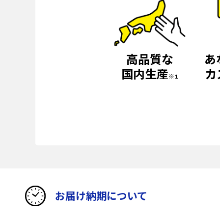
高品質な
あ
国内生産
カ
※1
お届け納期について