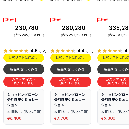
日電話サポート
日電話サポート
日電話サポート
送料無料
送料無料
送料無料
230,780
280,280
335,2
円
～
円
～
209,800
254,800
304,80
税抜
円
～
税抜
円
～
税抜
4.8
4.4
4
（12）
（11）
比較リストに追加
比較リストに追加
比較リストに追加
製品を詳しくみる
製品を詳しくみる
製品を詳しくみ
カスタマイズ・
カスタマイズ・
カスタマイズ
購入はこちら
購入はこちら
購入はこちら
ショッピングローン
ショッピングローン
ショッピングロー
分割目安シミュレー
分割目安シミュレー
分割目安シミュレ
ション
ション
ション
36回払い（税込/月額）
36回払い（税込/月額）
36回払い（税込/
¥6,400
¥7,700
¥9,300