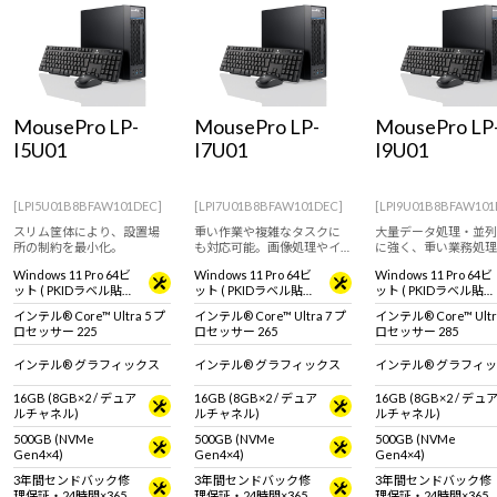
MousePro LP-
MousePro LP-
MousePro LP
I5U01
I7U01
I9U01
[LPI5U01B8BFAW101DEC]
[LPI7U01B8BFAW101DEC]
[LPI9U01B8BFAW101
スリム筐体により、設置場
重い作業や複雑なタスクに
大量データ処理・並列
所の制約を最小化。
も対応可能。画像処理やイ
に強く、重い業務処理
ラスト作成などにもオスス
裕のパフォーマンス。
Windows 11 Pro 64ビ
Windows 11 Pro 64ビ
Windows 11 Pro 64ビ
メ。スリムケースのビジネ
ット ( PKIDラベル貼付
ット ( PKIDラベル貼付
ット ( PKIDラベル貼付
ス向けデスクトップパソコ
対応 )
対応 )
対応 )
ン。
インテル® Core™ Ultra 5 プ
インテル® Core™ Ultra 7 プ
インテル® Core™ Ultr
※ キーボード・マウス付属
ロセッサー 225
ロセッサー 265
ロセッサー 285
インテル® グラフィックス
インテル® グラフィックス
インテル® グラフィ
16GB (8GB×2 / デュア
16GB (8GB×2 / デュア
16GB (8GB×2 / デュ
ルチャネル)
ルチャネル)
ルチャネル)
500GB (NVMe
500GB (NVMe
500GB (NVMe
Gen4×4)
Gen4×4)
Gen4×4)
3年間センドバック修
3年間センドバック修
3年間センドバック修
理保証・24時間×365
理保証・24時間×365
理保証・24時間×365