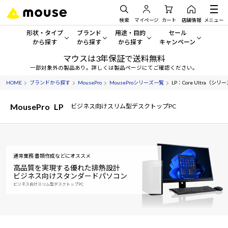
検索
マイページ
カート
店舗情報
メニュー
形状・タイプ
ブランド
用途・目的
セール
から探す
から探す
から探す
キャンペーン
マウスは3年保証で送料無料
形状・タイプから探す をすべてみる
mouse
一般向けパソコン
セール・キャンペーン
一部対象外の製品あり。詳しくは製品ページにてご確認ください。
HOME
ブランドから探す
MousePro
MouseProシリーズ一覧
LP：Core Ultra（
デスクトップPC
G TUNE
ゲーミングPC・ゲーム向けパソコン
期間限定セール
人気モデルが期間限定・お買
MousePro
LP
ビジネス向けスリム型デスクトップPC
ノートPC
NEXTGEAR
クリエイティブ向け
アウトレットパソコン
すべて新品の旧モデル製品な
タブレット
DAIV
ビジネス向けパソコン
おすすめ目玉パソコン
通常業務 書類作成などにオススメ
サーバー
MousePro
学習向けパソコン
今イチオシのパソコンをピッ
高品質を実現する優れた排熱設計
ビジネス向けスタンダードパソコン
ワークステーション
iiyama
スペック/パーツ別
ビジネス向けスリム型デスクトップPC
Windows 11
|
Copilot+ PC
Windows 11
|
Copilot+ PC
ディスプレイ
AIおすすめパソコン