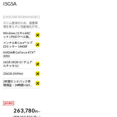
I5G5A
[LPI5G5AB7BDBW101DEC]
スリム筐体のため、設置環
境を変えずに性能強化が可
能。
Windows 11 Pro 64ビ
ット ( PKIDラベル貼付
対応 )
インテル® Core™ i5 プ
ロセッサー 14400F
NVIDIA® GeForce RTX™
3050
16GB (8GB×2 / デュア
ルチャネル)
256GB (NVMe)
3年間センドバック修
理保証・24時間×365
日電話サポート
送料無料
263,780
円
～
239,800