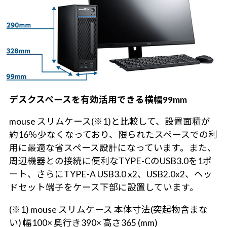
デスクスペースを有効活用できる横幅99mm
mouse スリムケース(※1)と比較して、設置面積が
約16％少なくなっており、限られたスペースでの利
用に最適な省スペース設計になっています。また、
周辺機器との接続に便利なTYPE-CのUSB3.0を1ポ
ート、さらにTYPE-A USB3.0 x2、USB2.0x2、ヘッ
ドセット端子をケース下部に設置しています。
(※1) mouse スリムケース 本体寸法(突起物含まな
い) 幅100× 奥行き390× 高さ365 (mm)