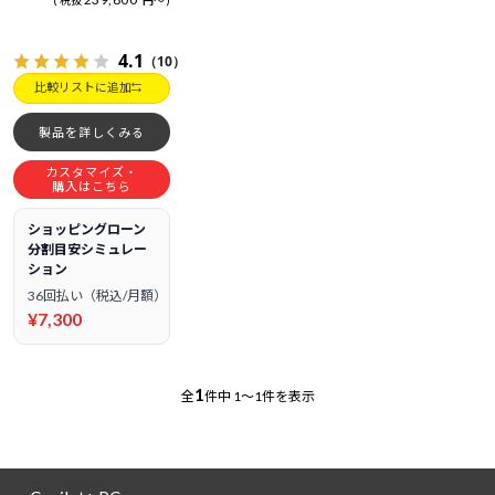
税抜
円
～
4.1
（10）
比較リストに追加
製品を詳しくみる
カスタマイズ・
購入はこちら
ショッピングローン
分割目安シミュレー
ション
36回払い（税込/月額）
¥7,300
1
全
件中
1～1件を表示