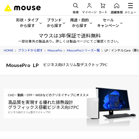
検索
マイページ
カート
店舗情報
メニュー
形状・タイプ
ブランド
用途・目的
セール
から探す
から探す
から探す
キャンペーン
マウスは3年保証で送料無料
形状・タイプから探す をすべてみる
mouse
一般向けパソコン
セール・キャンペーン
一部対象外の製品あり。詳しくは製品ページにてご確認ください。
HOME
ブランドから探す
MousePro
MouseProシリーズ一覧
LP：インテル Core（第14
デスクトップPC
G TUNE
ゲーミングPC・ゲーム向けパソコン
期間限定セール
人気モデルが期間限定・お買
MousePro
LP
ビジネス向けスリム型デスクトップPC
ノートPC
NEXTGEAR
クリエイティブ向け
アウトレットパソコン
すべて新品の旧モデル製品な
タブレット
DAIV
ビジネス向けパソコン
おすすめ目玉パソコン
CAD・動画・DTP・WEBなどのクリエイティブにオススメ
サーバー
MousePro
学習向けパソコン
今イチオシのパソコンをピッ
高品質を実現する優れた排熱設計
グラフィックス搭載ビジネス向けPC
ワークステーション
iiyama
スペック/パーツ別
ビジネス向けスリム型デスクトップPC
Windows 11
|
Copilot+ PC
Windows 11
|
Copilot+ PC
ディスプレイ
AIおすすめパソコン