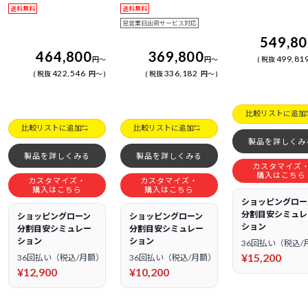
送料無料
送料無料
翌営業日出荷サービス対応
549,8
464,800
369,800
499,81
円
～
円
～
税抜
422,546
336,182
税抜
円
～
税抜
円
～
比較リストに追加
比較リストに追加
比較リストに追加
製品を詳しくみ
製品を詳しくみる
製品を詳しくみる
カスタマイズ
購入はこちら
カスタマイズ・
カスタマイズ・
購入はこちら
購入はこちら
ショッピングロー
分割目安シミュレ
ショッピングローン
ショッピングローン
ション
分割目安シミュレー
分割目安シミュレー
ション
ション
36回払い（税込/
¥15,200
36回払い（税込/月額）
36回払い（税込/月額）
¥12,900
¥10,200