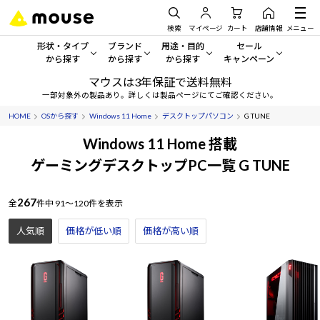
検索
マイページ
カート
店舗情報
メニュー
形状・タイプ
ブランド
用途・目的
セール
から探す
から探す
から探す
キャンペーン
マウスは3年保証で送料無料
形状・タイプから探す をすべてみる
mouse
一般向けパソコン
セール・キャンペーン
一部対象外の製品あり。詳しくは製品ページにてご確認ください。
HOME
OSから探す
Windows 11 Home
デスクトップパソコン
G TUNE
デスクトップPC
G TUNE
ゲーミングPC・ゲーム向けパソコン
期間限定セール
人気モデルが期間限定・お買
Windows 11 Home 搭載
ノートPC
NEXTGEAR
クリエイティブ向け
ゲーミングデスクトップPC一覧 G TUNE
アウトレットパソコン
すべて新品の旧モデル製品な
タブレット
DAIV
ビジネス向けパソコン
267
全
件中
91～120件を表示
おすすめ目玉パソコン
サーバー
MousePro
学習向けパソコン
人気順
価格が低い順
価格が高い順
今イチオシのパソコンをピッ
ワークステーション
iiyama
スペック/パーツ別
Windows 11
|
Copilot+ PC
Windows 11
|
Copilot+ PC
ディスプレイ
AIおすすめパソコン