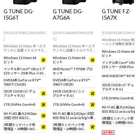
Windows 11
|
Copilot+ PC
Windows 11
|
Copilot+ PC
G TUNE DG-
G TUNE DG-
G TUNE FZ-
I5G6T
A7G6A
I5A7X
[DGI5G6TB8BGDW101DEC
[DGA7G6AB6BFDW101DE
[FZI5A7XG8BGDW10
]
C]
Windows 11 Home
ーミング体験を実現す
Windows 11 Home オールラ
Windows 11 Home オールラ
フォーマンスゲーミン
ウンドに活躍 ミドルクラス
ウンドに活躍ミドルクラス
Windows 11 Home 64
PC！ RADEON RX 907
ゲーミングPC。GeForce
ゲーミングPC。GeForce
ビット
(16GB) & インテル Co
Windows 11 Home 64
Windows 11 Home 64
RTX 5060 Ti (16GB) & イン
RTX 5060 Ti / 8GB & AMD
Ultra 5 250K Plus
ビット
ビット
インテル® Core™ Ultr
テル Core Ultra 5 プロセッ
Ryzen 7 9700X 搭載。 ※モ
ニタ・マウス・キーボ
ロセッサー 250K Plus
サー 250K Plus 搭載。 ※モ
ニタ・マウス・キーボード
インテル® Core™ Ultra 5 プ
AMD Ryzen™ 7 9700X プロ
は別売りです。
ニタ・マウス・キーボード
は別売りです。
ロセッサー 250K Plus ※65W
セッサ
は別売りです。
AMD RADEON™ RX 90
動作
NVIDIA® GeForce RTX™
NVIDIA® GeForce RTX™
5060 Ti (16GB)
5060 Ti (8GB)
32GB (16GB×2 / デュ
アルチャネル)
32GB (16GB×2 / デュ
16GB (16GB×1 / シン
アルチャネル)
グルチャネル)
1TB (NVMe Gen4×4)
1TB (NVMe Gen4×4)
1TB (NVMe Gen4×4)
Wi-Fi 6E( 最大2.4Gbp
IEEE 802.11 ax/ac/a/b
Wi-Fi 6E( 最大2.4Gbps
Wi-Fi 6E( 最大2.4Gbps )対応
拠 ＋ Bluetooth 5内蔵
)対応 IEEE 802.11
IEEE 802.11 ax/ac/a/b/g/n準
3年間センドバック修
ax/ac/a/b/g/n準拠 ＋
拠 ＋ Bluetooth 5内蔵
理保証・24時間×365
3年間センドバック修
3年間センドバック修
Bluetooth 5内蔵
日電話サポート
理保証・24時間×365
理保証・24時間×365
送料無料
日電話サポート
日電話サポート