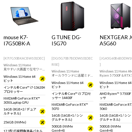
Windows 11
|
Copilot+ PC
Windows 11
|
Copilot+ PC
mouse K7-
G TUNE DG-
NEXTGEAR J
I7G50BK-A
I5G70
A5G60
[K7I7G50BKACBW101DEC]
[DGI5G70B7BDDW101DEC
[JGA5G60B6BDDW1
RISE]
]
Windows 11 Home
見やすい大画面で在宅ワー
Windows 11 Home
Windows 11 Home A
クからライトゲームまで幅
オールラウンドに活躍ミド
Ryzen 5 7500F & RTX 
Windows 11 Home 64
広い用途におすすめ！
ルクラス ゲーミングPC。
搭載！設置場所に困ら
ビット
GeForce RTX 3050 Laptop
Windows 11 Home 64
Windows 11 Home 64
GeForce RTX 5070 & インテ
ミニタワー型ゲーミン
GPU 搭載17.3型ノートパソ
ビット
ビット
インテル® Core™ i7-13620H
ル Core i5 プロセッサー
スクトップPC。
コン！
プロセッサー
14400F 搭載。快適なゲーム
『Minecraft: Java &
インテル® Core™ i5 プロセ
AMD Ryzen™ 5 7500
プレイや動画編集、配信に
Bedrock Edition for
ッサー 14400F
ッサ
NVIDIA® GeForce RTX™
おすすめです。
属。※モニタ・マウス
3050 Laptop GPU
ーボードは別売りです
NVIDIA® GeForce RTX™
NVIDIA® GeForce R
5070
5060
16GB (8GB×2 / デュア
ルチャネル)
16GB (16GB×1 / シン
16GB (16GB×1 / シン
グルチャネル)
グルチャネル)
256GB (NVMe)
500GB (NVMe
500GB (NVMe
Gen4×4)
Gen4×4)
17.3型 広視野角液晶パネル