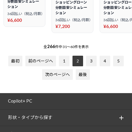
分割目安シミュレー
ショッピングローン
ショッピングロー
ション
分割目安シミュレー
分割目安シミュレ
ション
ション
36回払い（税込/月額）
¥6,600
36回払い（税込/月額）
36回払い（税込/
¥7,200
¥6,600
266
全
件中
31～60件を表示
最初
前のページへ
1
2
3
4
5
次のページへ
最後
Copilot+ PC
形状・タイプから探す