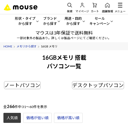
検索
マイページ
カート
店舗情報
メニュー
形状・タイプ
ブランド
用途・目的
セール
から探す
から探す
から探す
キャンペーン
マウスは3年保証で送料無料
形状・タイプから探す をすべてみる
mouse
一般向けパソコン
セール・キャンペーン
一部対象外の製品あり。詳しくは製品ページにてご確認ください。
HOME
メモリから探す
16GB メモリ
デスクトップPC
G TUNE
ゲーミングPC・ゲーム向けパソコン
期間限定セール
人気モデルが期間限定・お買
16GBメモリ 搭載
ノートPC
NEXTGEAR
クリエイティブ向け
パソコン一覧
アウトレットパソコン
すべて新品の旧モデル製品な
タブレット
DAIV
ビジネス向けパソコン
ノートパソコン
デスクトップパソコン
おすすめ目玉パソコン
サーバー
MousePro
学習向けパソコン
今イチオシのパソコンをピッ
ワークステーション
iiyama
スペック/パーツ別
Windows 11
|
Copilot+ PC
266
全
件中
31～60件を表示
Windows 11
|
Copilot+ PC
人気順
価格が低い順
価格が高い順
ディスプレイ
AIおすすめパソコン