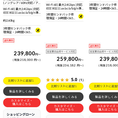
(ノングレア / 60Hz対応 / ア
Wi-Fi 6E( 最大2.4Gbps )対応
3年間センドバック修
スペクト比16:9)
IEEE 802.11 ax/ac/a/b/g/n準
理保証・24時間×365
Wi-Fi 6E( 最大2.4Gbps )対応
拠 ＋ Bluetooth 5内蔵
日電話サポート
IEEE 802.11 ax/ac/a/b/g/n準
3年間センドバック修
拠 ＋ Bluetooth 5内蔵
理保証・24時間×365
約2.60kg
日電話サポート
3年間センドバック修
理保証・24時間×365
日電話サポート
送料無料
送料無料
送料無料
239,800
翌営業日出荷サービス対応
翌営業日出荷サービス対
円
～
259,800
239,8
218,000
税抜
円
～
円
～
236,182
218,00
税抜
円
～
税抜
5.0
（1）
比較リストに追加
比較リストに追加
比較リストに追加
製品を詳しくみる
製品を詳しくみる
製品を詳しくみ
カスタマイズ・
購入はこちら
カスタマイズ・
カスタマイズ
購入はこちら
購入はこちら
ショッピングローン