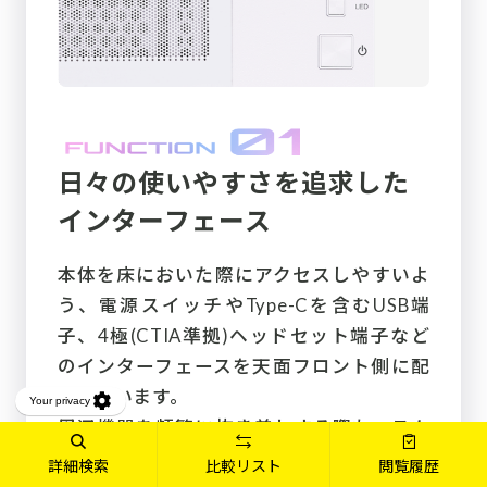
日々の使いやすさを追求した
インターフェース
本体を床においた際にアクセスしやすいよ
う、電源スイッチやType-Cを含むUSB端
子、4極(CTIA準拠)ヘッドセット端子など
のインターフェースを天面フロント側に配
置しています。
周辺機器を頻繁に抜き差しする際も、スム
ーズに操作することができます。
詳細検索
比較リスト
閲覧履歴