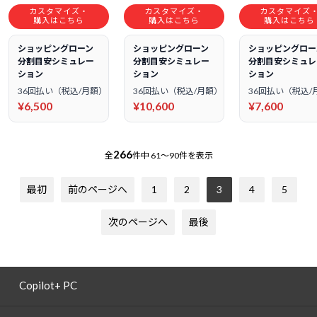
カスタマイズ・
カスタマイズ・
カスタマイズ
購入はこちら
購入はこちら
購入はこちら
ショッピングローン
ショッピングローン
ショッピングロー
分割目安シミュレー
分割目安シミュレー
分割目安シミュレ
ション
ション
ション
36回払い（税込/月額）
36回払い（税込/月額）
36回払い（税込/
¥6,500
¥10,600
¥7,600
266
全
件中
61～90件を表示
最初
前のページへ
1
2
3
4
5
次のページへ
最後
Copilot+ PC