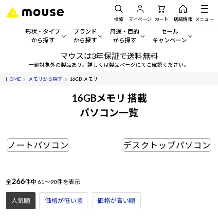
検索
マイページ
カート
店舗情報
メニュー
形状・タイプ
ブランド
用途・目的
セール
から探す
から探す
から探す
キャンペーン
マウスは3年保証で送料無料
形状・タイプから探す をすべてみる
mouse
一般向けパソコン
セール・キャンペーン
一部対象外の製品あり。詳しくは製品ページにてご確認ください。
HOME
メモリから探す
16GB メモリ
デスクトップPC
G TUNE
ゲーミングPC・ゲーム向けパソコン
期間限定セール
人気モデルが期間限定・お買
16GBメモリ 搭載
ノートPC
NEXTGEAR
クリエイティブ向け
パソコン一覧
アウトレットパソコン
すべて新品の旧モデル製品な
タブレット
DAIV
ビジネス向けパソコン
ノートパソコン
デスクトップパソコン
おすすめ目玉パソコン
サーバー
MousePro
学習向けパソコン
今イチオシのパソコンをピッ
ワークステーション
iiyama
スペック/パーツ別
Windows 11
|
Copilot+ PC
266
全
件中
61～90件を表示
Windows 11
|
Copilot+ PC
人気順
価格が低い順
価格が高い順
ディスプレイ
AIおすすめパソコン