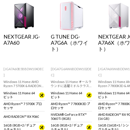
Windows 11
|
Copilot+ PC
Windows 11
|
Copilot+ PC
NEXTGEAR JG-
G TUNE DG-
NEXTGEAR J
A7A60
A7G6A（ホワイ
A7A6X（ホ
ト）
ト）
[JGA7A60B5BBDW104DEC
[DGA7G6AW6BDDW102DE
[JGA7A6XW6BDDW1
]
C]
C]
Windows 11 Home AMD
Windows 11 Home オールラ
Windows 11 Home A
Ryzen 7 5700X & RADEON
ウンドに活躍ミドルクラス
Ryzen 7 7800X3D & 
RX 9060 搭載！設置場所に困
ゲーミングPC。GeForce
RADEON RX 9060 XT 
Windows 11 Home 64
Windows 11 Home 64
Windows 11 Home 64
らないミニタワー型ゲーミ
RTX 5060 Ti (8GB) & Ryzen
搭載！設置場所に困ら
ビット
ビット
ビット
ングデスクトップPC。
7 7800X3D 搭載。 ※モニ
ミニタワー型ゲーミン
『Minecraft: Java &
タ・マウス・キーボードは
スクトップPC。
AMD Ryzen™ 7 5700X プロ
AMD Ryzen™ 7 7800X3D プ
AMD Ryzen™ 7 7800
Bedrock Edition for PC』付
別売りです。
『Minecraft: Java &
セッサ
ロセッサ
ロセッサ
属。
Bedrock Edition for
属。
NVIDIA® GeForce RTX™
AMD RADEON™ RX 90
AMD RADEON™ RX 9060
5060 Ti (8GB)
(16 GB)
16GB (8GB×2 / デュア
16GB (8GB×2 / デュア
16GB (16GB×1 / シン
ルチャネル)
ルチャネル)
グルチャネル)