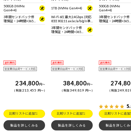
500GB (NVMe
500GB (NVMe
1TB (NVMe Gen4×4)
Gen4×4)
Gen4×4)
3年間センドバック修
Wi-Fi 6E( 最大2.4Gbps )対応
3年間センドバック修
理保証・24時間×365
IEEE 802.11 ax/ac/a/b/g/n準
理保証・24時間×365
日電話サポート
拠 ＋ Bluetooth 5内蔵
日電話サポート
3年間センドバック修
理保証・24時間×365
日電話サポート
送料無料
送料無料
送料無料
翌営業日出荷サービス対応
翌営業日出荷サービス対応
翌営業日出荷サービス対
234,800
384,800
274,8
円
～
円
～
213,455
349,819
249,81
税抜
円
～
税抜
円
～
税抜
5
比較リストに追加
比較リストに追加
比較リストに追加
製品を詳しくみる
製品を詳しくみる
製品を詳しくみ