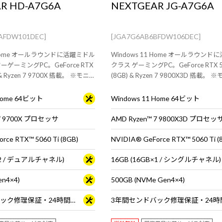
R HD-A7G6A
NEXTGEAR JG-A7G6A
AFDW101DEC]
[JGA7G6AB6BFDW106DEC]
1 Home オールラウンドに活躍ミドル
Windows 11 Home オールラウン
ゲーミングPC。GeForce RTX
クラス ゲーミングPC。GeForce RTX 50
) & Ryzen 7 9700X 搭載。 ※モニ
(8GB) & Ryzen 7 9800X3D 搭載。
ーボードは別売りです。
ウス・キーボードは別売りです。
 Home 64ビット
Windows 11 Home 64ビット
 7 9700X プロセッサ
AMD Ryzen™ 7 9800X3D プロセッ
rce RTX™ 5060 Ti (8GB)
NVIDIA® GeForce RTX™ 5060 Ti (
B×2 / デュアルチャネル)
16GB (16GB×1 / シングルチャネル)
en4×4)
500GB (NVMe Gen4×4)
3年間センドバック修理保証・24時間×365日電話サポート