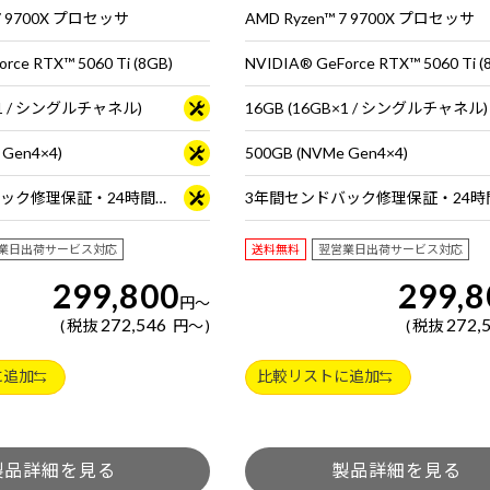
 7 9700X プロセッサ
AMD Ryzen™ 7 9700X プロセッサ
rce RTX™ 5060 Ti (8GB)
NVIDIA® GeForce RTX™ 5060 Ti (
B×1 / シングルチャネル)
16GB (16GB×1 / シングルチャネル)
 Gen4×4)
500GB (NVMe Gen4×4)
3年間センドバック修理保証・24時間×365日電話サポート
業日出荷サービス対応
送料無料
翌営業日出荷サービス対応
299,800
299,8
円
～
272,546
272,
税抜
円
～
税抜
に追加
比較リストに追加