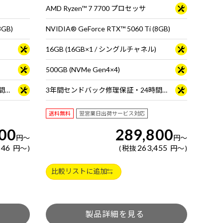
AMD Ryzen™ 7 7700 プロセッサ
8GB)
NVIDIA® GeForce RTX™ 5060 Ti (8GB)
16GB (16GB×1 / シングルチャネル)
500GB (NVMe Gen4×4)
3年間センドバック修理保証・24時間×365日電話サポート
3年間センドバック修理保証・24時間×365日電話サポート
送料無料
翌営業日出荷サービス対応
00
289,800
円
～
円
～
546
263,455
円
～
税抜
円
～
比較リストに追加