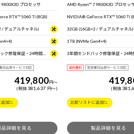
 7 9800X3D プロセッサ
AMD Ryzen™ 7 9800X3D プロセッ
rce RTX™ 5060 Ti (8GB)
NVIDIA® GeForce RTX™ 5060 Ti (
B×2 / デュアルチャネル)
32GB (16GB×2 / デュアルチャネル)
en4×4)
1TB (NVMe Gen4×4)
3年間センドバック修理保証・24時間×365日電話サポート
業日出荷サービス対応
送料無料
翌営業日出荷サービス対応
419,800
419,8
円
～
381,637
381,
税抜
円
～
税抜
に追加
比較リストに追加