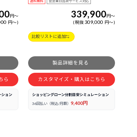
送料無料
翌営業日出荷サービス対応
00
339,900
円
～
円
～
000
309,000
円
～
税抜
円
～
比較リストに追加
ちら
カスタマイズ・購入はこちら
ーション
ショッピングローン分割目安シミュレーション
9,400円
36回払い（税込/月額）