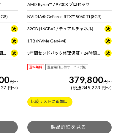
サ
AMD Ryzen™ 7 9700X プロセッサ
8GB)
NVIDIA® GeForce RTX™ 5060 Ti (8GB)
32GB (16GB×2 / デュアルチャネル)
1TB (NVMe Gen4×4)
3年間センドバック修理保証・24時間×365日電話サポート
3年間センドバック修理保証・24時間×365日電話サポート
送料無料
翌営業日出荷サービス対応
00
379,800
円
～
円
～
637
345,273
円
～
税抜
円
～
比較リストに追加