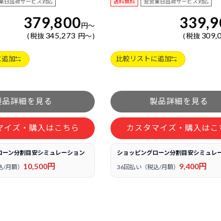
業日出荷サービス対応
送料無料
翌営業日出荷サービス対応
379,800
339,9
円
～
345,273
309,
税抜
円
～
税抜
に追加
比較リストに追加
マイズ・購入はこちら
カスタマイズ・購入はこ
ローン分割目安シミュレーション
ショッピングローン分割目安シミュレ
10,500円
9,400円
込/月額）
36回払い（税込/月額）