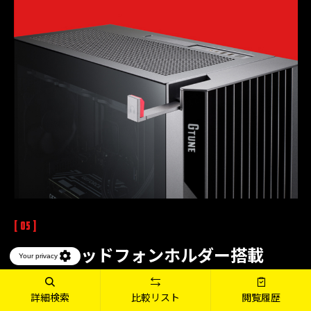
[ 05 ]
便利なヘッドフォンホルダー
搭載
ゲームの臨場感を高めるヘッドフォン、ヘッドセットを本体
詳細検索
比較リスト
閲覧履歴
に掛けることができる引出しタイプのヘッドフォンホルダー