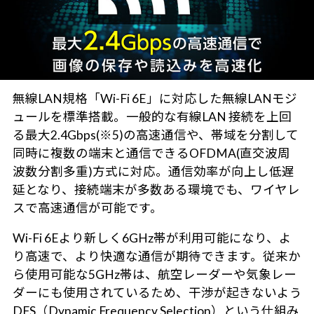
無線LAN規格「Wi-Fi 6E」に対応した無線LANモジ
ュールを標準搭載。一般的な有線LAN 接続を上回
る最大2.4Gbps(※5)の高速通信や、帯域を分割して
同時に複数の端末と通信できるOFDMA(直交波周
波数分割多重)方式に対応。通信効率が向上し低遅
延となり、接続端末が多数ある環境でも、ワイヤレ
スで高速通信が可能です。
Wi-Fi 6Eより新しく6GHz帯が利用可能になり、よ
り高速で、より快適な通信が期待できます。従来か
ら使用可能な5GHz帯は、航空レーダーや気象レー
ダーにも使用されているため、干渉が起きないよう
DFS（Dynamic Frequency Selection）という仕組み