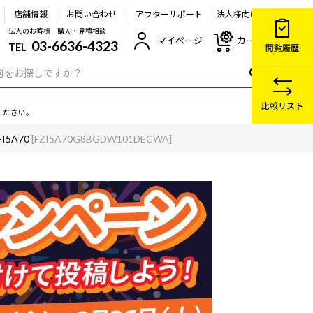
店舗情報
お問い合わせ
アフターサポート
法人様向け
法人のお客様 購入・見積相談
マイページ
カート
03-6636-4323
TEL
閲覧履歴
比較リスト
ください。
-I5A70
[FZI5A70G8BGDW101DECWA]