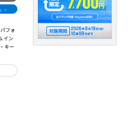
るパフォ
 & イン
ウス・キー