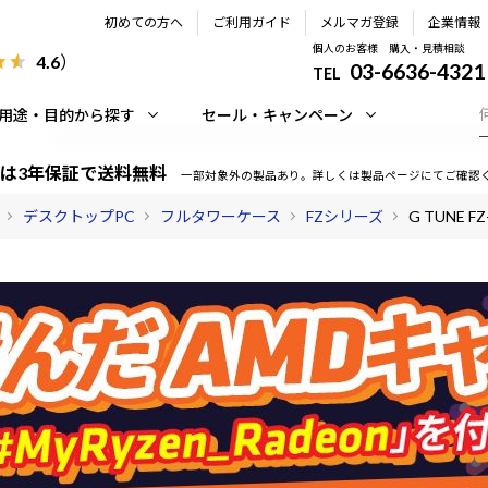
初めての方へ
ご利用ガイド
メルマガ登録
企業情報
個人のお客様 購入・見積相談
4.6
）
03-6636-4321
TEL
用途・目的から探す
セール・キャンペーン
は3年保証で送料無料
一部対象外の製品あり。詳しくは製品ページにてご確認
デスクトップPC
フルタワーケース
FZシリーズ
G TUNE FZ