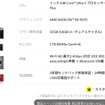
インテル® Core™ Ultra 5 プロセッサー
CPU
Plus
グラフィックス
AMD RADEON™ RX 9070
メモリ標準容量
32GB (16GB×2 / デュアルチャネル)
M.2 SSD
1TB (NVMe Gen4×4)
Wi-Fi 6E( 最大2.4Gbps )対応 IEEE 802
無線
ax/ac/a/b/g/n準拠 ＋ Bluetooth 5内蔵
3年間センドバック修理保証・24時間
保証期間
×365日電話サポート
カスタ
※部品状況によりカスタマイズできない場合が