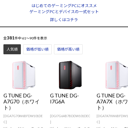
Windows 11
|
Copilot+ PC
Windows 11
|
Copilot+ PC
はじめてのゲーミングPCにオススメ
ゲーミングPCとデバイスの一式セット
詳しくはコチラ
381
全
件中
61～90件を表示
人気順
価格が低い順
価格が高い順
G TUNE DG-
G TUNE DG-
G TUNE DG-
A7G70（ホワイ
I7G6A
A7A7X（ホ
ト）
ト）
[DGA7G70W6BFDW101DE
[DGI7G6AB7BDDW101DEC
[DGA7A7XW6BFDW1
C]
]
C]