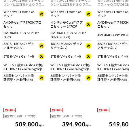
Windows 11 Home オールラ
Windows 11 Home オールラ
Windows 11 Home
ウンドに活躍ミドルクラス
ウンドに活躍ミドルクラス
ラフィックスRADEON
ゲーミングPC。GeForce
ゲーミングPC。GeForce
9070 XT を搭載した
Windows 11 Home 64
Windows 11 Home 64
Windows 11 Home 64
RTX 5070 & AMD Ryzen 7
RTX 5060 Ti (8GB) & インテ
グPC。快適なゲーム
ビット
ビット
ビット
9700X 搭載。 ※モニタ・マ
ル Core i7 プロセッサー
におすすめです。※モ
ウス・キーボードは別売り
14700F 搭載。 ※モニタ・マ
マウス・キーボードは
AMD Ryzen™ 7 9700X プロ
インテル® Core™ i7 プ
AMD Ryzen™ 7 9850
です。
ウス・キーボードは別売り
りです。
セッサ
ロセッサー 14700F
ロセッサ
です。
NVIDIA® GeForce RTX™
NVIDIA® GeForce RTX™
AMD RADEON™ RX 90
5070
5060 Ti (8GB)
32GB (16GB×2 / デュ
16GB (8GB×2 / デュア
32GB (16GB×2 / デュ
アルチャネル)
ルチャネル)
アルチャネル)
2TB (NVMe Gen4×4)
1TB (NVMe Gen4×4)
1TB (NVMe Gen4×4)
Wi-Fi 6E( 最大2.4Gbps )対応
Wi-Fi 6E( 最大2.4Gbps )対応
Wi-Fi 6E( 最大2.4Gbp
IEEE 802.11 ax/ac/a/b/g/n準
IEEE 802.11 ax/ac/a/b/g/n準
IEEE 802.11 ax/ac/a/b
拠 ＋ Bluetooth 5内蔵
拠 ＋ Bluetooth 5内蔵
拠 ＋ Bluetooth 5内蔵
3年間センドバック修
3年間センドバック修
3年間センドバック修
理保証・24時間×365
理保証・24時間×365
理保証・24時間×365
日電話サポート
日電話サポート
日電話サポート
送料無料
送料無料
送料無料
翌営業日出荷サービス対応
翌営業日出荷サービス対応
509,800
394,900
549,8
円
～
円
～