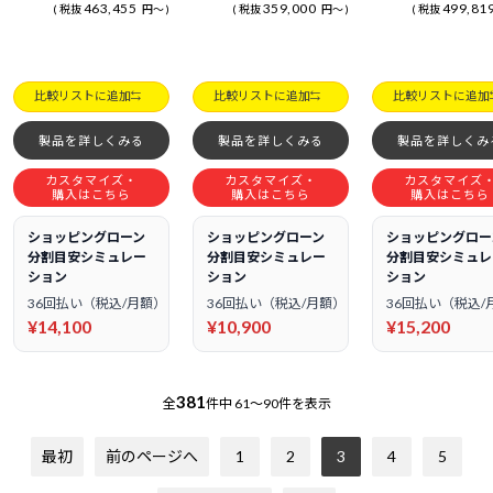
463,455
359,000
499,81
税抜
円
～
税抜
円
～
税抜
比較リストに追加
比較リストに追加
比較リストに追加
製品を詳しくみる
製品を詳しくみる
製品を詳しくみ
カスタマイズ・
カスタマイズ・
カスタマイズ
購入はこちら
購入はこちら
購入はこちら
ショッピングローン
ショッピングローン
ショッピングロー
分割目安シミュレー
分割目安シミュレー
分割目安シミュレ
ション
ション
ション
36回払い（税込/月額）
36回払い（税込/月額）
36回払い（税込/
¥14,100
¥10,900
¥15,200
381
全
件中
61～90件を表示
最初
前のページへ
1
2
3
4
5