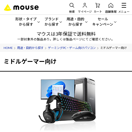
検索
マイページ
カート
店舗情報
メニュー
形状・タイプ
ブランド
用途・目的
セール
から探す
から探す
から探す
キャンペーン
マウスは3年保証で送料無料
形状・タイプから探す をすべてみる
mouse
一般向けパソコン
セール・キャンペーン
一部対象外の製品あり。詳しくは製品ページにてご確認ください。
HOME
用途・目的から探す
ゲーミングPC・ゲーム向けパソコン
ミドルゲーマー向け
デスクトップPC
G TUNE
ゲーミングPC・ゲーム向けパソコン
期間限定セール
人気モデルが期間限定・お買
ミドルゲーマー向け
ノートPC
NEXTGEAR
クリエイティブ向け
アウトレットパソコン
すべて新品の旧モデル製品な
タブレット
DAIV
ビジネス向けパソコン
おすすめ目玉パソコン
サーバー
MousePro
学習向けパソコン
今イチオシのパソコンをピッ
ワークステーション
iiyama
スペック/パーツ別
Windows 11
|
Copilot+ PC
Windows 11
|
Copilot+ PC
ディスプレイ
AIおすすめパソコン