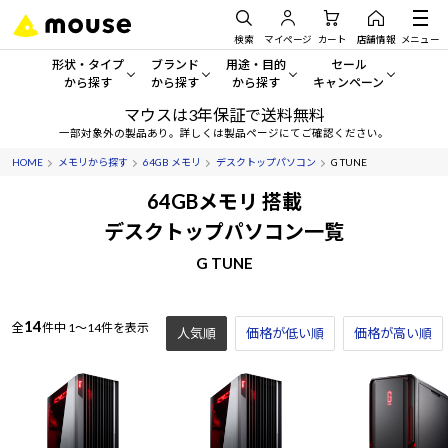
検索
マイページ
カート
店舗情報
メニュー
形状・タイプ
ブランド
用途・目的
セール
から探す
から探す
から探す
キャンペーン
マウスは3年保証で送料無料
形状・タイプから探す をすべてみる
mouse
一般向けパソコン
セール・キャンペーン
一部対象外の製品あり。詳しくは製品ページにてご確認ください。
HOME
メモリから探す
64GB メモリ
デスクトップパソコン
G TUNE
デスクトップPC
G TUNE
ゲーミングPC・ゲーム向けパソコン
期間限定セール
人気モデルが期間限定・お買
64GBメモリ 搭載
ノートPC
NEXTGEAR
クリエイティブ向け
デスクトップパソコン一覧
アウトレットパソコン
すべて新品の旧モデル製品な
G TUNE
タブレット
DAIV
ビジネス向けパソコン
おすすめ目玉パソコン
サーバー
MousePro
学習向けパソコン
今イチオシのパソコンをピッ
14
全
件中
1～14件を表示
人気順
価格が低い順
価格が高い順
ワークステーション
iiyama
スペック/パーツ別
Windows 11
|
Copilot+ PC
Windows 11
|
Copilot+ PC
ディスプレイ
AIおすすめパソコン