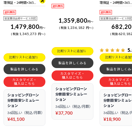
日電話サポート
理保証・24時間×365
理保証・24時間×365
送料無料
日電話サポート
日電話サポート
送料無料
送料無料
翌営業日出荷サービス対応
1,359,800
翌営業日出荷サービス対
円
～
1,479,800
682,2
1,236,182
円
～
税抜
円
～
1,345,273
620,18
税抜
円
～
税抜
5
比較リストに追加
比較リストに追加
比較リストに追加
製品を詳しくみる
製品を詳しくみる
製品を詳しくみ
カスタマイズ・
購入はこちら
カスタマイズ・
カスタマイズ
購入はこちら
購入はこちら
ショッピングローン
分割目安シミュレー
ショッピングローン
ショッピングロー
ション
分割目安シミュレー
分割目安シミュレ
ション
ション
36回払い（税込/月額）
¥37,700
36回払い（税込/月額）
36回払い（税込/
¥41,100
¥18,900