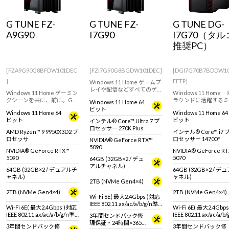
Windows 11
|
Copilot+ PC
Windows 11
|
Copilot+ PC
G TUNE FZ-
G TUNE FZ-
G TUNE DG-
A9G90
I7G90
I7G70（タ
推奨PC）
[FZA9G90G8BFDW101DEC
[FZI7G90G8BGDW101DEC]
[DGI7G70B7BDDW1
]
EFTP]
Windows 11 Home ゲームプ
レイや配信などすべてのゲ
Windows 11 Home ゲーミン
Windows 11 Home
ーミングシーンに対応する
グシーンを共に、前に。G
ラウンドに活躍するミ
Windows 11 Home 64
ハイエンドゲーミングPC！
TUNEのフルタワーゲーミン
クラス ゲーミングPC
ビット
GeForce RTX 5090 (32GB)
Windows 11 Home 64
Windows 11 Home 64
グPC！GeForce RTX 5090 &
GeForce RTX 5070 
& インテル Core Ultra 7
ビット
ビット
インテル® Core™ Ultra 7 プ
AMD Ryzen 9 9950X3D2 プ
ル Core i7 プロセッ
270K Plus 搭載。
ロセッサー 270K Plus
ロセッサ 搭載。※モニタ・
14700F 搭載。快適
AMD Ryzen™ 9 9950X3D2 プ
インテル® Core™ i7 
マウス・キーボードは別売
プレイや動画編集、配
ロセッサ
ロセッサー 14700F
NVIDIA® GeForce RTX™
りです。
おすすめです。
5090
NVIDIA® GeForce RTX™
NVIDIA® GeForce R
5090
5070
64GB (32GB×2 / デュ
アルチャネル)
64GB (32GB×2 / デュアルチ
64GB (32GB×2 / 
ャネル)
ャネル)
2TB (NVMe Gen4×4)
2TB (NVMe Gen4×4)
2TB (NVMe Gen4×4)
Wi-Fi 6E( 最大2.4Gbps )対応
IEEE 802.11 ax/ac/a/b/g/n準
Wi-Fi 6E( 最大2.4Gbps )対応
Wi-Fi 6E( 最大2.4Gbp
拠 ＋ Bluetooth 5内蔵
IEEE 802.11 ax/ac/a/b/g/n準
IEEE 802.11 ax/ac/a/b
3年間センドバック修
拠 ＋ Bluetooth 5内蔵
拠 ＋ Bluetooth 5内蔵
理保証・24時間×365
3年間センドバック修
3年間センドバック修