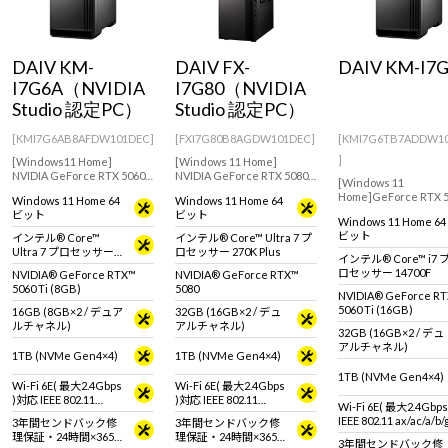
Windows 11
|
Copilot+ PC
Windows 11
|
Copilot+ PC
DAIV KM-
DAIV FX-
DAIV KM-I7
I7G6A（NVIDIA
I7G80（NVIDIA
Studio 認定PC）
Studio 認定PC）
[KMI7G6AB8AFDW101DEC]
[FXI7G80B8AGDW101DEC]
[KMI7G6TB7ADDW1
]
[Windows11 Home]
[Windows 11 Home]
NVIDIA GeForce RTX 5060
NVIDIA GeForce RTX 5080
[Windows 11
Ti(8GB)搭載で多種多様なク
搭載で様々なクリエイティ
Home]GeForce RTX 
Windows 11 Home 64
Windows 11 Home 64
リエイティブ用途におすす
ブ用途におすすめなモデル
Ti(16GB)搭載モデル
ビット
ビット
めなクリエイター向けミニ
Windows 11 Home 64
画編集、VFX、AI画
タワー型デスクトップPC
ビット
インテル® Core™
インテル® Core™ Ultra 7 プ
おすすめなミニタワー
Ultra 7 プロセッサー
ロセッサー 270K Plus
スクトップPC
インテル® Core™ i7 
265
ロセッサー 14700F
NVIDIA® GeForce RTX™
NVIDIA® GeForce RTX™
5060 Ti (8GB)
5080
NVIDIA® GeForce R
5060 Ti (16GB)
16GB (8GB×2 / デュア
32GB (16GB×2 / デュ
ルチャネル)
アルチャネル)
32GB (16GB×2 / デュ
アルチャネル)
1TB (NVMe Gen4×4)
1TB (NVMe Gen4×4)
1TB (NVMe Gen4×4)
Wi-Fi 6E( 最大2.4Gbps
Wi-Fi 6E( 最大2.4Gbps
)対応 IEEE 802.11
)対応 IEEE 802.11
Wi-Fi 6E( 最大2.4Gbp
ax/ac/a/b/g/n準拠 ＋
ax/ac/a/b/g/n準拠 ＋
IEEE 802.11 ax/ac/a/b
3年間センドバック修
3年間センドバック修
Bluetooth 5内蔵
Bluetooth 5内蔵
拠 ＋ Bluetooth 5内蔵
理保証・24時間×365
理保証・24時間×365
3年間センドバック修