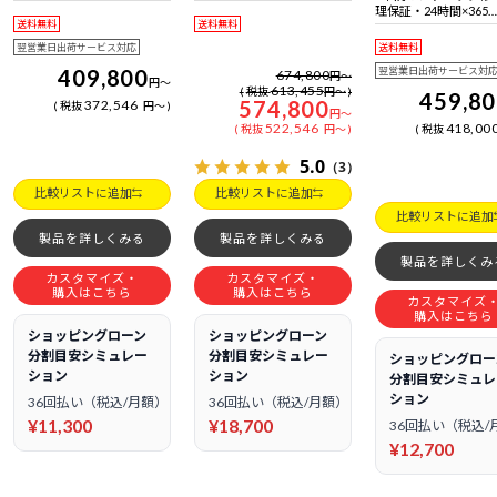
日電話サポート
日電話サポート
理保証・24時間×365
送料無料
送料無料
日電話サポート
翌営業日出荷サービス対応
送料無料
409,800
翌営業日出荷サービス対
674,800
円
～
円
～
613,455
税抜
円
～
459,8
574,800
372,546
税抜
円
～
円
～
522,546
418,00
税抜
円
～
税抜
5.0
（3）
比較リストに追加
比較リストに追加
比較リストに追加
製品を詳しくみる
製品を詳しくみる
製品を詳しくみ
カスタマイズ・
カスタマイズ・
購入はこちら
購入はこちら
カスタマイズ
購入はこちら
ショッピングローン
ショッピングローン
分割目安シミュレー
分割目安シミュレー
ショッピングロー
ション
ション
分割目安シミュレ
ション
36回払い（税込/月額）
36回払い（税込/月額）
¥11,300
¥18,700
36回払い（税込/
¥12,700