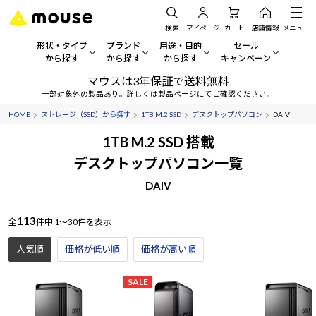
検索
マイページ
カート
店舗情報
メニュー
形状・タイプ
ブランド
用途・目的
セール
から探す
から探す
から探す
キャンペーン
マウスは3年保証で送料無料
形状・タイプから探す をすべてみる
mouse
一般向けパソコン
セール・キャンペーン
一部対象外の製品あり。詳しくは製品ページにてご確認ください。
HOME
ストレージ（SSD）から探す
1TB M.2 SSD
デスクトップパソコン
DAIV
デスクトップPC
G TUNE
ゲーミングPC・ゲーム向けパソコン
期間限定セール
人気モデルが期間限定・お買
1TB M.2 SSD 搭載
ノートPC
NEXTGEAR
クリエイティブ向け
デスクトップパソコン一覧
アウトレットパソコン
すべて新品の旧モデル製品な
DAIV
タブレット
DAIV
ビジネス向けパソコン
おすすめ目玉パソコン
113
サーバー
MousePro
学習向けパソコン
全
件中
1～30件を表示
今イチオシのパソコンをピッ
人気順
価格が低い順
価格が高い順
ワークステーション
iiyama
スペック/パーツ別
Windows 11
|
Copilot+ PC
SALE
Windows 11
|
Copilot+ PC
ディスプレイ
AIおすすめパソコン