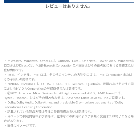
レビューはありません。
・ Microsoft、Windows、Officeロゴ、Outlook、Excel、OneNote、PowerPoint、Windowsの
ロゴおよびDirectXは、米国Microsoft Corporationの米国およびその他の国における商標または
登録商標です。
・ Intel、インテル、Intel ロゴ、その他のインテルの名称やロゴは、Intel Corporation または
その子会社の商標です。
・ NVIDIA、NVIDIAロゴ、CUDA、TESLA、SLI、GeForce、Quadroは、米国およびその他の国
におけるNVIDIA Corporationの登録商標または商標です。
・ 🄫2021 Advanced Micro Devices, Inc. All rights reserved. AMD、AMD Arrowロゴ、
Ryzen、Radeon、およびその組み合わせは、Advanced Micro Devices、Inc.の商標です。
・ Dolby, Dolby Audio, Dolby Atmos, and the double-D symbol are trademarks of Dolby
Laboratories Licensing Corporation.
・ 記載されている製品名等は各社の登録商標あるいは商標です。
・ 当ページの掲載内容および価格は、在庫などの都合により予告無く変更または終了となる場
合があります。
・ 画像はイメージです。