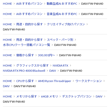
HOME
AIおすすめパソコン
動画生成AI おすすめPC
DAIV FW-P6N40
HOME
AIおすすめパソコン
音楽生成AI おすすめPC
DAIV FW-P6N40
HOME
用途・目的から探す
クリエイティブ向けパソコン
DAIV FW-P6N40
HOME
用途・目的から探す
スペック・パーツ別
水冷CPUクーラー搭載パソコン一覧
DAIV FW-P6N40
HOME
価格から探す
300,001円～
DAIV FW-P6N40
HOME
グラフィックスから探す
NVIDIA RTX
NVIDIA RTX PRO 4000 Blackwell
DAIV
DAIV FW-P6N40
HOME
CPUから探す
AMD Ryzen Threadripper
ワークステーション
DAIV
DAIV FW-P6N40
HOME
メモリから探す
64GB メモリ
デスクトップパソコン
DAIV
DAIV FW-P6N40