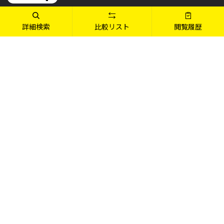
製品ラインアップ
LINE UP
詳細検索
比較リスト
閲覧履歴
ブランド
BRAND
カスタマイズ・購入はこちら
ご利用ガイド
GUIDE
サポート情報
SUPPORT
店舗情報
SHOP
パソコン(PC)通販のマウスコンピューター【公式】