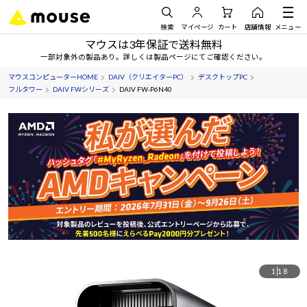
検索
マイページ
カート
店舗情報
メニュー
マウスは3年保証で送料無料
一部対象外の製品あり。詳しくは製品ページにてご確認ください。
マウスコンピューターHOME
DAIV（クリエイターPC）
デスクトップPC
フルタワー
DAIV FWシリーズ
DAIV FW-P6N40
1
18