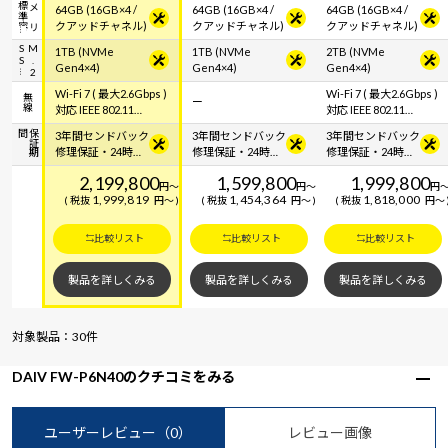
容
メ
モ
リ
標
準
64GB (16GB×4 /
64GB (16GB×4 /
64GB (16GB×4 /
クアッドチャネル)
クアッドチャネル)
クアッドチャネル)
S
M
.
2
S
1TB (NVMe
1TB (NVMe
2TB (NVMe
Gen4×4)
Gen4×4)
Gen4×4)
Wi-Fi 7 ( 最大2.6Gbps )
Wi-Fi 7 ( 最大2.6Gbps )
無線
ー
対応 IEEE 802.11
対応 IEEE 802.11
be/ax/ac/a/b/g/n準拠
be/ax/ac/a/b/g/n準拠
間
保
証
期
3年間センドバック
3年間センドバック
3年間センドバック
＋ Bluetooth 5内蔵
＋ Bluetooth 5内蔵
修理保証・24時間
修理保証・24時間
修理保証・24時間
×365日電話サポー
×365日電話サポー
×365日電話サポー
2,199,800
1,599,800
1,999,800
ト
ト
ト
円
～
円
～
円
1,999,819
1,454,364
1,818,000
税抜
円
～
税抜
円
～
税抜
円
～
比較リスト
比較リスト
比較リスト
製品を詳しくみる
製品を詳しくみる
製品を詳しくみる
対象製品：30件
DAIV FW-P6N40のクチコミをみる
ユーザーレビュー
（0）
レビュー画像