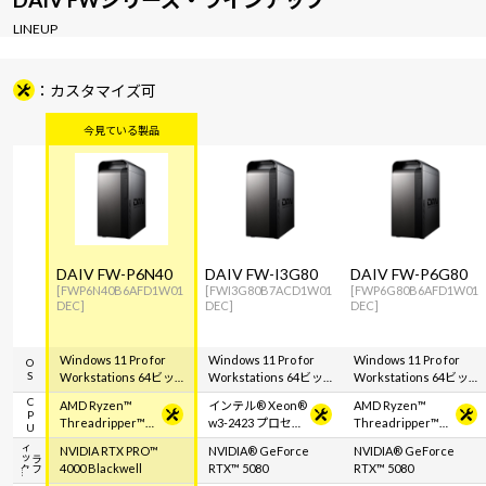
LINEUP
カスタマイズ可
DAIV FW-P6N40
DAIV FW-I3G80
DAIV FW-P6G80
[FWP6N40B6AFD1W01
[FWI3G80B7ACD1W01
[FWP6G80B6AFD1W01
DEC]
DEC]
DEC]
Windows 11 Pro for
Windows 11 Pro for
Windows 11 Pro for
OS
Workstations 64ビッ
Workstations 64ビッ
Workstations 64ビッ
ト (DSP)
ト (DSP)
ト (DSP)
CPU
AMD Ryzen™
インテル® Xeon®
AMD Ryzen™
Threadripper™
w3-2423 プロセッ
Threadripper™
9960X プロセッサ
サー
9960X プロセッサ
ク
グ
ラ
フ
ィ
ッ
NVIDIA RTX PRO™
NVIDIA® GeForce
NVIDIA® GeForce
4000 Blackwell
RTX™ 5080
RTX™ 5080