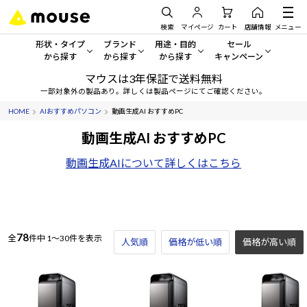
検索
マイページ
カート
店舗情報
メニュー
形状・タイプ
ブランド
用途・目的
セール
から探す
から探す
から探す
キャンペーン
マウスは3年保証で送料無料
形状・タイプから探す をすべてみる
mouse
一般向けパソコン
セール・キャンペーン
一部対象外の製品あり。詳しくは製品ページにてご確認ください。
HOME
AIおすすめパソコン
動画生成AI おすすめPC
デスクトップPC
G TUNE
ゲーミングPC・ゲーム向けパソコン
期間限定セール
人気モデルが期間限定・お買
動画生成AI おすすめPC
ノートPC
NEXTGEAR
クリエイティブ向け
アウトレットパソコン
動画生成AIについて詳しくはこちら
すべて新品の旧モデル製品な
タブレット
DAIV
ビジネス向けパソコン
おすすめ目玉パソコン
サーバー
MousePro
学習向けパソコン
今イチオシのパソコンをピッ
78
全
件中
1～30件を表示
人気順
価格が低い順
価格が高い順
ワークステーション
iiyama
スペック/パーツ別
Windows 11
|
Copilot+ PC
Windows 11
|
Copilot+ PC
ディスプレイ
AIおすすめパソコン