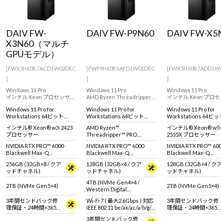
Windows 11
|
Copilot+ PC
Windows 11
|
Copilot+ PC
DAIV FW-
DAIV FW-P9N60
DAIV FW-X5
X3N60（マルチ
GPUモデル）
[FWX3N60B7ACD1W02DEC
[FWP9N60B6AFD1W01DEC
[FWX5N60B7ADD1W
]
]
]
Windows 11 Pro
Windows 11 Pro
Windows 11 Pro
インテル Xeon プロセッサー
AMD Ryzen Threadripper
インテル Xeon プロ
搭載、プロフェッショナル
PRO 9995WX プロセッサを
搭載、プロフェッショ
Windows 11 Pro for
Windows 11 Pro for
Windows 11 Pro for
向けのパフォーマンスを発
搭載したビジュアリゼーシ
向けのパフォーマンス
Workstations 64ビット
Workstations 64ビット
Workstations 64ビ
揮するNVIDIA RTX PRO 6000
ョンなどにおすすめのクリ
揮するNVIDIA RTX PRO
(DSP)
(DSP)
(DSP)
採用のクリエイター向けワ
エイティブ向けワークステ
採用のクリエイター向
インテル® Xeon® w3-2423
AMD Ryzen™
インテル® Xeon® w5
ークステーション。
ーション。
ークステーション。
プロセッサー
Threadripper™ PRO
2555X プロセッサー
9995WX プロセッサ
NVIDIA RTX PRO™ 6000
NVIDIA RTX PRO™ 6000
NVIDIA RTX PRO™ 60
Blackwell Max-Q
Blackwell Max-Q
Blackwell Max-Q
Workstation Edition × 2基
Workstation Edition
Workstation Edition
256GB (32GB×8 / クア
128GB (32GB×4 / クア
128GB (32GB×4 / ク
ッドチャネル)
ッドチャネル)
ッドチャネル)
4TB (NVMe Gen4×4 /
2TB (NVMe Gen5×4)
2TB (NVMe Gen5×4)
Western Digital
WD_BLACK SN850X)
3年間センドバック修
Wi-Fi 7 ( 最大2.6Gbps ) 対応
3年間センドバック修
理保証・24時間×365
IEEE 802.11 be/ax/ac/a/b/g/n
理保証・24時間×365
日電話サポート
準拠 ＋ Bluetooth 5内蔵
日電話サポート
3年間センドバック修