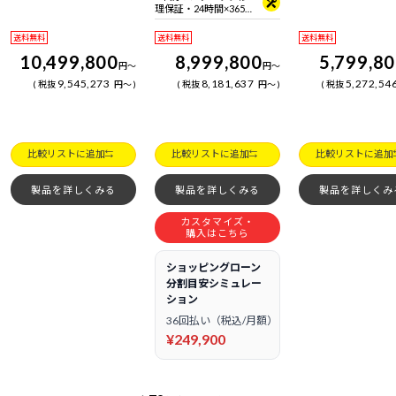
理保証・24時間×365
日電話サポート
送料無料
送料無料
送料無料
10,499,800
8,999,800
5,799,8
円
～
円
～
9,545,273
8,181,637
5,272,54
税抜
円
～
税抜
円
～
税抜
比較リストに追加
比較リストに追加
比較リストに追加
製品を詳しくみる
製品を詳しくみる
製品を詳しくみ
カスタマイズ・
購入はこちら
ショッピングローン
分割目安シミュレー
ション
36回払い（税込/月額）
¥249,900