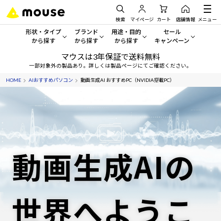
検索
マイページ
カート
店舗情報
メニュー
形状・タイプ
ブランド
用途・目的
セール
から探す
から探す
から探す
キャンペーン
マウスは3年保証で送料無料
形状・タイプから探す をすべてみる
mouse
一般向けパソコン
セール・キャンペーン
一部対象外の製品あり。詳しくは製品ページにてご確認ください。
HOME
AIおすすめパソコン
動画生成AI おすすめPC（NVIDIA搭載PC）
デスクトップPC
G TUNE
ゲーミングPC・ゲーム向けパソコン
期間限定セール
人気モデルが期間限定・お買
ノートPC
NEXTGEAR
クリエイティブ向け
アウトレットパソコン
すべて新品の旧モデル製品な
タブレット
DAIV
ビジネス向けパソコン
動画生成AIの
おすすめ目玉パソコン
サーバー
MousePro
学習向けパソコン
今イチオシのパソコンをピッ
ワークステーション
iiyama
スペック/パーツ別
Windows 11
|
Copilot+ PC
世界へようこ
Windows 11
|
Copilot+ PC
ディスプレイ
AIおすすめパソコン