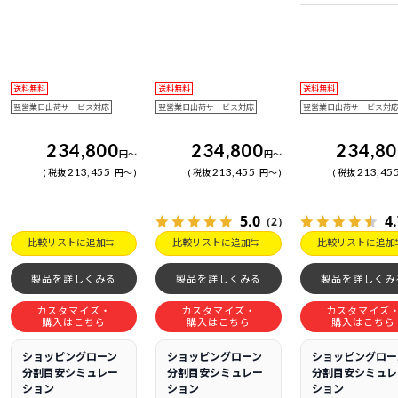
日電話サポート
送料無料
送料無料
送料無料
翌営業日出荷サービス対応
翌営業日出荷サービス対応
翌営業日出荷サービス対
234,800
234,800
234,8
円
～
円
～
213,455
213,455
213,45
税抜
円
～
税抜
円
～
税抜
5.0
4
（2）
比較リストに追加
比較リストに追加
比較リストに追加
製品を詳しくみる
製品を詳しくみる
製品を詳しくみ
カスタマイズ・
カスタマイズ・
カスタマイズ
購入はこちら
購入はこちら
購入はこちら
ショッピングローン
ショッピングローン
ショッピングロー
分割目安シミュレー
分割目安シミュレー
分割目安シミュレ
ション
ション
ション