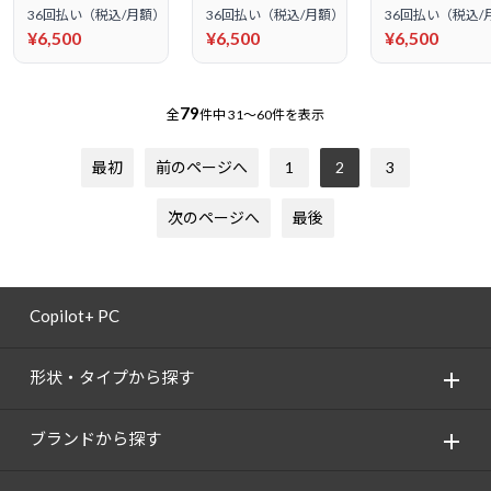
36回払い（税込/月額）
36回払い（税込/月額）
36回払い（税込/
¥6,500
¥6,500
¥6,500
79
全
件中
31～60件を表示
最初
前のページへ
1
2
3
次のページへ
最後
Copilot+ PC
形状・タイプから探す
ブランドから探す