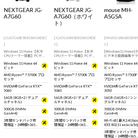
Windows 11
|
Copilot+ PC
Windows 11
|
Copilot+ PC
NEXTGEAR JG-
NEXTGEAR JG-
mouse MH-
A7G60
A7G60（ホワイ
A5G5A
ト）
[JGA7G60B5BBDW104DEC
[JGA7G60W5BBDW104DE
[MHA5G5AB6BDBW1
]
C]
C]
Windows 11 Home【水冷
Windows 11 Home【水冷
[Windows11 Home
CPUクーラー搭載】PCゲー
CPUクーラー搭載】PCゲー
ビデオの動画編集やラ
ミングをより楽しみたい人
ミングをより楽しみたい人
ゲームにおすすめなス
Windows 11 Home 64
Windows 11 Home 64
Windows 11 Home 64
向け。GeForce RTX 5060 &
向け。GeForce RTX 5060 &
ダードデスクトップパ
ビット
ビット
ビット
AMD Ryzen 7 5700X搭載の
AMD Ryzen 7 5700X搭載の
ン。【キーボード・マ
ミニタワー型デスクトップ
ミニタワー型デスクトップ
準付属】
AMD Ryzen™ 7 5700X プロ
AMD Ryzen™ 7 5700X プロ
AMD Ryzen™ 5 7500F
PC。
PC。
セッサ
セッサ
プロセッサ
NVIDIA® GeForce RTX™
NVIDIA® GeForce RTX™
NVIDIA® GeForce R
5060
5060
3050
16GB (8GB×2 / デュア
16GB (8GB×2 / デュア
16GB (16GB×1 / シン
ルチャネル)
ルチャネル)
グルチャネル)
500GB (NVMe
500GB (NVMe
500GB (NVMe
Gen4×4)
Gen4×4)
Gen4×4)
3年間センドバック修
3年間センドバック修
Wi-Fi 6E( 最大2.4Gbp
理保証・24時間×365
理保証・24時間×365
IEEE 802.11 ax/ac/a/b
日電話サポート
日電話サポート
拠 ＋ Bluetooth 5内蔵
3年間センドバック修
理保証・24時間×365