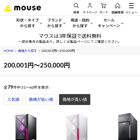
検索
マイページ
カート
店舗情報
メニュー
形状・タイプ
ブランド
用途・目的
セール
から探す
から探す
から探す
キャンペーン
マウスは3年保証で送料無料
形状・タイプから探す をすべてみる
mouse
一般向けパソコン
セール・キャンペーン
一部対象外の製品あり。詳しくは製品ページにてご確認ください。
HOME
価格から探す
200,001円～250,000円
デスクトップPC
G TUNE
ゲーミングPC・ゲーム向けパソコン
期間限定セール
人気モデルが期間限定・お買
200,001円～250,000円
ノートPC
NEXTGEAR
クリエイティブ向け
アウトレットパソコン
すべて新品の旧モデル製品な
タブレット
DAIV
ビジネス向けパソコン
79
全
件中
31～60件を表示
おすすめ目玉パソコン
サーバー
MousePro
学習向けパソコン
人気順
価格が低い順
価格が高い順
今イチオシのパソコンをピッ
ワークステーション
iiyama
スペック/パーツ別
Windows 11
|
Copilot+ PC
Windows 11
|
Copilot+ PC
ディスプレイ
AIおすすめパソコン