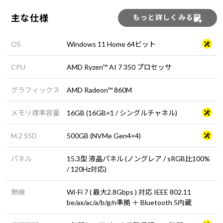
主な仕様
もっと詳しくみる
OS
Windows 11 Home 64ビット
CPU
AMD Ryzen™ AI 7 350 プロセッサ
グラフィックス
AMD Radeon™ 860M
メモリ標準容量
16GB (16GB×1 / シングルチャネル)
M.2 SSD
500GB (NVMe Gen4×4)
パネル
15.3型 液晶パネル (ノングレア / sRGB比100%
/ 120Hz対応)
無線
Wi-Fi 7 ( 最大2.8Gbps ) 対応 IEEE 802.11
be/ax/ac/a/b/g/n準拠 ＋ Bluetooth 5内蔵