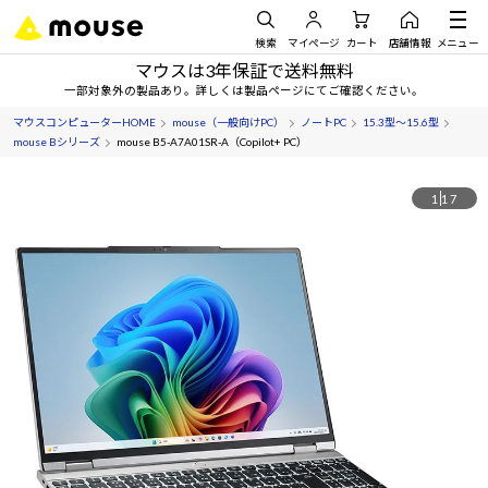
検索
マイページ
カート
店舗情報
メニュー
マウスは3年保証で送料無料
一部対象外の製品あり。詳しくは製品ページにてご確認ください。
マウスコンピューターHOME
mouse（一般向けPC）
ノートPC
15.3型～15.6型
mouse Bシリーズ
mouse B5-A7A01SR-A（Copilot+ PC）
1
17