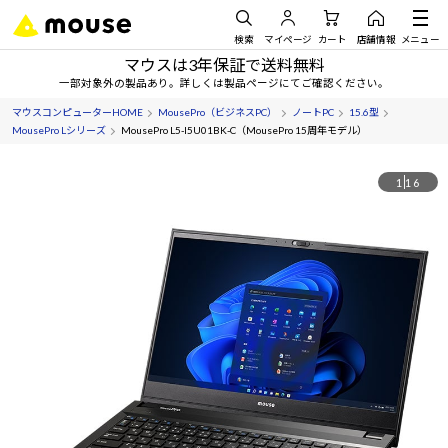
検索
マイページ
カート
店舗情報
メニュー
マウスは3年保証で送料無料
一部対象外の製品あり。詳しくは製品ページにてご確認ください。
マウスコンピューターHOME
MousePro（ビジネスPC）
ノートPC
15.6型
MousePro Lシリーズ
MousePro L5-I5U01BK-C（MousePro 15周年モデル）
1
16