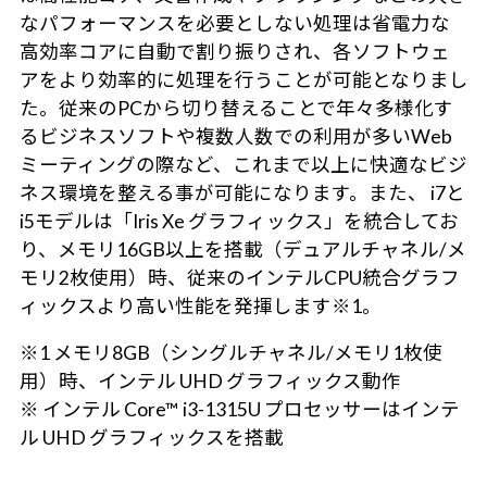
なパフォーマンスを必要としない処理は省電力な
高効率コアに自動で割り振りされ、各ソフトウェ
アをより効率的に処理を行うことが可能となりまし
た。従来のPCから切り替えることで年々多様化す
るビジネスソフトや複数人数での利用が多いWeb
ミーティングの際など、これまで以上に快適なビジ
ネス環境を整える事が可能になります。また、 i7と
i5モデルは「Iris Xe グラフィックス」を統合してお
り、メモリ16GB以上を搭載（デュアルチャネル/メ
モリ2枚使用）時、従来のインテルCPU統合グラフ
ィックスより高い性能を発揮します※1。
※1 メモリ8GB（シングルチャネル/メモリ1枚使
用）時、インテル UHD グラフィックス動作
※ インテル Core™ i3-1315U プロセッサーはインテ
ル UHD グラフィックスを搭載