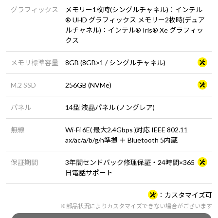
グラフィックス
メモリー1枚時(シングルチャネル)：インテル
® UHD グラフィックス メモリー2枚時(デュア
ルチャネル)：インテル® Iris® Xe グラフィッ
クス
メモリ標準容量
8GB (8GB×1 / シングルチャネル)
M.2 SSD
256GB (NVMe)
パネル
14型 液晶パネル (ノングレア)
無線
Wi-Fi 6E( 最大2.4Gbps )対応 IEEE 802.11
ax/ac/a/b/g/n準拠 ＋ Bluetooth 5内蔵
保証期間
3年間センドバック修理保証・24時間×365
日電話サポート
カスタマイズ可
※部品状況によりカスタマイズできない場合がございます