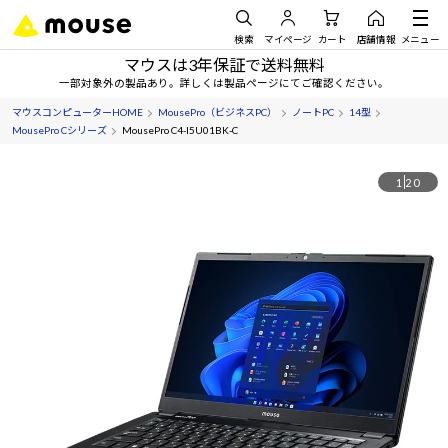
検索
マイページ
カート
店舗情報
メニュー
マウスは3年保証で送料無料
一部対象外の製品あり。詳しくは製品ページにてご確認ください。
マウスコンピューターHOME
MousePro（ビジネスPC）
ノートPC
14型
MousePro Cシリーズ
MousePro C4-I5U01BK-C
1
20