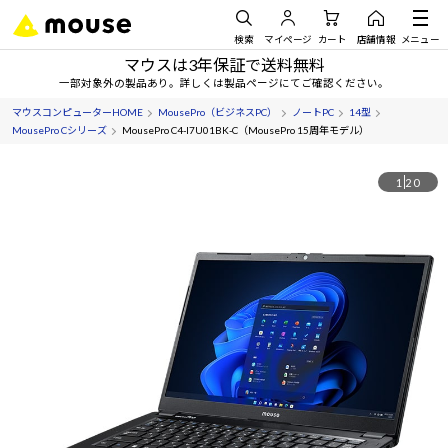
検索
マイページ
カート
店舗情報
メニュー
マウスは3年保証で送料無料
一部対象外の製品あり。詳しくは製品ページにてご確認ください。
マウスコンピューターHOME
MousePro（ビジネスPC）
ノートPC
14型
MousePro Cシリーズ
MousePro C4-I7U01BK-C（MousePro 15周年モデル）
1
20