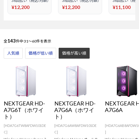
36回払い（税込/月額）
36回払い（税込/月額）
36回払い（税込
¥12,200
¥12,200
¥11,100
143
全
件中
31～60件を表示
人気順
価格が低い順
価格が高い順
NEXTGEAR HD-
NEXTGEAR HD-
NEXTGEAR 
A7G6T（ホワイ
A7G6A（ホワイ
A7G6A
ト）
ト）
[HDA7G6TW8AFDW101DE
[HDA7G6AW8AFDW101DE
[HDA7G6AB8AFDW1
C]
C]
]