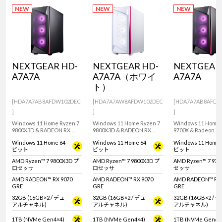
NEW
NEW
NEW
NEXTGEAR HD-
NEXTGEAR HD-
NEXTGEAR
A7A7A
A7A7A（ホワイ
A7A7A
ト）
[HDA7A7AB8AFDW102DEC
[HDA7A7AW8AFDW102DEC
[HDA7A7AB8AFDW
]
]
]
Windows 11 Home Ryzen 7
Windows 11 Home Ryzen 7
Windows 11 Home 
9800X3D & RADEON RX
9800X3D & RADEON RX
9700X & Radeon RX
9070 GRE / 12GB 搭載のフル
9070 GRE / 12GB を搭載した
GRE 12GB搭載！
Windows 11 Home 64
Windows 11 Home 64
Windows 11 Home 
タワー型ゲーミングデスク
ホワイトカラーのゲーミン
ムプレイにおすす
ビット
ビット
ビット
トップPC！『Minecraft:
グデスクトップPC！
タワー型デスクトッ
Java & Bedrock Edition for
『Minecraft: Java &
『Minecraft: Java 
AMD Ryzen™ 7 9800X3D プ
AMD Ryzen™ 7 9800X3D プ
AMD Ryzen™ 7 97
PC』付属。※モニタ・マウ
Bedrock Edition for PC』付
Bedrock Edition f
ロセッサ
ロセッサ
セッサ
ス・キーボードは別売りで
属。
属。
す。
AMD RADEON™ RX 9070
AMD RADEON™ RX 9070
AMD RADEON™ RX 
GRE
GRE
GRE
32GB (16GB×2 / デュ
32GB (16GB×2 / デュ
32GB (16GB×2 / 
アルチャネル)
アルチャネル)
アルチャネル)
1TB (NVMe Gen4×4)
1TB (NVMe Gen4×4)
1TB (NVMe Gen4×