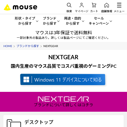
検索
マイページ
カート
店舗情報
メニュー
形状・タイプ
ブランド
用途・目的
セール
から探す
から探す
から探す
キャンペーン
マウスは3年保証で送料無料
形状・タイプから探す をすべてみる
mouse
一般向けパソコン
セール・キャンペーン
一部対象外の製品あり。詳しくは製品ページにてご確認ください。
HOME
ブランドから探す
NEXTGEAR
デスクトップPC
G TUNE
ゲーミングPC・ゲーム向けパソコン
期間限定セール
人気モデルが期間限定・お買
NEXTGEAR
ノートPC
NEXTGEAR
クリエイティブ向け
国内生産のマウス品質でコスパ重視のゲーミングPC
アウトレットパソコン
すべて新品の旧モデル製品な
タブレット
DAIV
ビジネス向けパソコン
おすすめ目玉パソコン
サーバー
MousePro
学習向けパソコン
今イチオシのパソコンをピッ
ワークステーション
iiyama
スペック/パーツ別
Windows 11
|
Copilot+ PC
ブランドについて詳しくはコチラ
Windows 11
|
Copilot+ PC
ディスプレイ
AIおすすめパソコン
デスクトップ