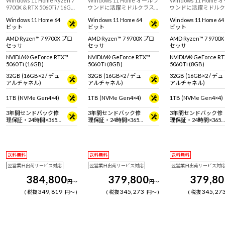
Windows 11 Home Ryzen 7
Windows 11 Home オールラ
Windows 11 Home
9700X & RTX 5060Ti / 16GB
ウンドに活躍ミドルクラス
ウンドに活躍ミドルク
搭載のフルタワー型ゲーミ
フルタワーゲーミングPC。
フルタワーゲーミング
Windows 11 Home 64
Windows 11 Home 64
Windows 11 Home 64
ングデスクトップPC。
GeForce RTX 5060 Ti (8GB)
GeForce RTX 5060 Ti
ビット
ビット
ビット
『Minecraft: Java &
& Ryzen 7 9700X 搭載。 ※モ
& Ryzen 7 9700X 搭
Bedrock Edition for PC』付
ニタ・マウス・キーボード
ニタ・マウス・キーボ
AMD Ryzen™ 7 9700X プロ
AMD Ryzen™ 7 9700X プロ
AMD Ryzen™ 7 9700
属。※モニタ・マウス・キ
は別売りです。
は別売りです。
セッサ
セッサ
セッサ
ーボードは別売りです。
NVIDIA® GeForce RTX™
NVIDIA® GeForce RTX™
NVIDIA® GeForce R
5060 Ti (16GB)
5060 Ti (8GB)
5060 Ti (8GB)
32GB (16GB×2 / デュ
32GB (16GB×2 / デュ
32GB (16GB×2 / デュ
アルチャネル)
アルチャネル)
アルチャネル)
1TB (NVMe Gen4×4)
1TB (NVMe Gen4×4)
1TB (NVMe Gen4×4)
3年間センドバック修
3年間センドバック修
3年間センドバック修
理保証・24時間×365
理保証・24時間×365
理保証・24時間×365
日電話サポート
日電話サポート
日電話サポート
送料無料
送料無料
送料無料
翌営業日出荷サービス対応
翌営業日出荷サービス対応
翌営業日出荷サービス対
384,800
379,800
379,8
円
～
円
～
349,819
345,273
345,27
税抜
円
～
税抜
円
～
税抜