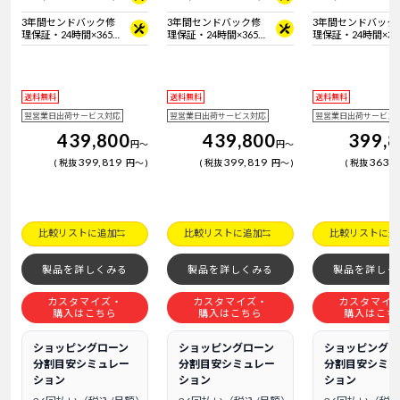
3年間センドバック修
3年間センドバック修
3年間センドバック
理保証・24時間×365
理保証・24時間×365
理保証・24時間×36
日電話サポート
日電話サポート
日電話サポート
送料無料
送料無料
送料無料
翌営業日出荷サービス対応
翌営業日出荷サービス対応
翌営業日出荷サービス
439,800
439,800
399,
円
～
円
～
399,819
399,819
363,
税抜
円
～
税抜
円
～
税抜
比較リストに追加
比較リストに追加
比較リストに追
製品を詳しくみる
製品を詳しくみる
製品を詳しく
カスタマイズ・
カスタマイズ・
カスタマイ
購入はこちら
購入はこちら
購入はこち
ショッピングローン
ショッピングローン
ショッピングロ
分割目安シミュレー
分割目安シミュレー
分割目安シミュ
ション
ション
ション