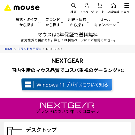
検索
マイページ
カート
店舗情報
メニュー
形状・タイプ
ブランド
用途・目的
セール
から探す
から探す
から探す
キャンペーン
マウスは3年保証で送料無料
形状・タイプから探す をすべてみる
mouse
一般向けパソコン
セール・キャンペーン
一部対象外の製品あり。詳しくは製品ページにてご確認ください。
HOME
ブランドから探す
NEXTGEAR
デスクトップPC
G TUNE
ゲーミングPC・ゲーム向けパソコン
期間限定セール
人気モデルが期間限定・お買
NEXTGEAR
ノートPC
NEXTGEAR
クリエイティブ向け
国内生産のマウス品質でコスパ重視のゲーミングPC
アウトレットパソコン
すべて新品の旧モデル製品な
タブレット
DAIV
ビジネス向けパソコン
おすすめ目玉パソコン
サーバー
MousePro
学習向けパソコン
今イチオシのパソコンをピッ
ワークステーション
iiyama
スペック/パーツ別
Windows 11
|
Copilot+ PC
ブランドについて詳しくはコチラ
Windows 11
|
Copilot+ PC
ディスプレイ
AIおすすめパソコン
デスクトップ