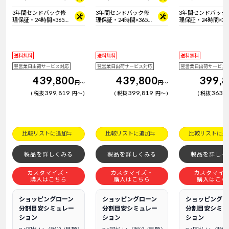
3年間センドバック修
3年間センドバック修
3年間センドバック
理保証・24時間×365
理保証・24時間×365
理保証・24時間×36
日電話サポート
日電話サポート
日電話サポート
送料無料
送料無料
送料無料
翌営業日出荷サービス対応
翌営業日出荷サービス対応
翌営業日出荷サービス
439,800
439,800
399,
円
～
円
～
399,819
399,819
363,
税抜
円
～
税抜
円
～
税抜
比較リストに追加
比較リストに追加
比較リストに追
製品を詳しくみる
製品を詳しくみる
製品を詳しく
カスタマイズ・
カスタマイズ・
カスタマイ
購入はこちら
購入はこちら
購入はこち
ショッピングローン
ショッピングローン
ショッピングロ
分割目安シミュレー
分割目安シミュレー
分割目安シミュ
ション
ション
ション