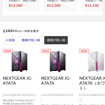
36回払い（税込/月額）
36回払い（税込/月額）
36回払い（税込
¥12,200
¥12,200
¥11,100
143
全
件中
61～90件を表示
人気順
価格が低い順
価格が高い順
NEW
NEW
NEW
NEXTGEAR JG-
NEXTGEAR JG-
NEXTGEAR J
A7A7A
A7A7A
A7A7A（ホ
ト）
[JGA7A7AB6BFDW101DEC]
[JGA7A7AB6BDDW101DEC
[JGA7A7AW6BDDW1
]
C]
Windows 11 Home Ryzen 7
9700X & Radeon RX 9070