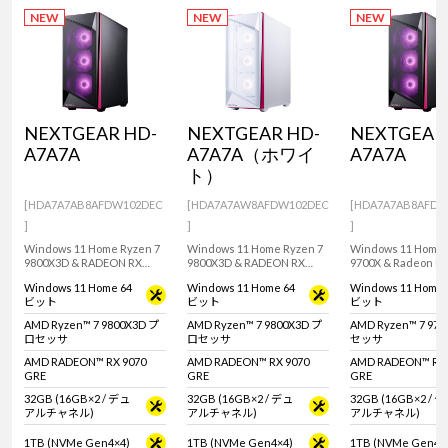
NEW
NEW
NEW
NEXTGEAR HD-
NEXTGEAR HD-
NEXTGEAR
A7A7A
A7A7A（ホワイ
A7A7A
ト）
[HDA7A7AB8AFDW102DEC
[HDA7A7AW8AFDW102DEC
[HDA7A7AB8AFDW
]
]
]
Windows 11 Home Ryzen 7
Windows 11 Home Ryzen 7
Windows 11 Home 
9800X3D & RADEON RX
9800X3D & RADEON RX
9700X & Radeon RX
9070 GRE / 12GB 搭載のフル
9070 GRE / 12GB を搭載した
GRE 12GB搭載！
Windows 11 Home 64
Windows 11 Home 64
Windows 11 Home 
タワー型ゲーミングデスク
ホワイトカラーのゲーミン
ムプレイにおすす
ビット
ビット
ビット
トップPC！『Minecraft:
グデスクトップPC！
タワー型デスクトッ
Java & Bedrock Edition for
『Minecraft: Java &
『Minecraft: Java 
AMD Ryzen™ 7 9800X3D プ
AMD Ryzen™ 7 9800X3D プ
AMD Ryzen™ 7 97
PC』付属。※モニタ・マウ
Bedrock Edition for PC』付
Bedrock Edition f
ロセッサ
ロセッサ
セッサ
ス・キーボードは別売りで
属。
属。
す。
AMD RADEON™ RX 9070
AMD RADEON™ RX 9070
AMD RADEON™ RX 
GRE
GRE
GRE
32GB (16GB×2 / デュ
32GB (16GB×2 / デュ
32GB (16GB×2 / 
アルチャネル)
アルチャネル)
アルチャネル)
1TB (NVMe Gen4×4)
1TB (NVMe Gen4×4)
1TB (NVMe Gen4×