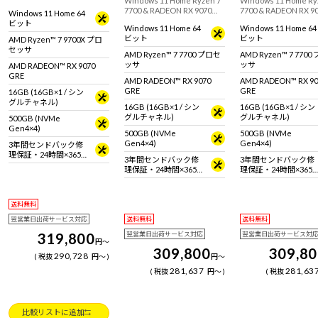
Windows 11 Home Ryzen 7
Windows 11 Home Ry
GRE 12GB搭載のミニタワー
7700 & RADEON RX 9070
7700 & RADEON RX 9
Windows 11 Home 64
型ゲーミングデスクトップ
GRE / 12GB 搭載のミニタワ
GRE / 12GB を搭載
ビット
PC！『Minecraft: Java &
Windows 11 Home 64
Windows 11 Home 64
ー型ゲーミングデスクトッ
イトカラーのゲーミン
Bedrock Edition for PC』付
ビット
ビット
AMD Ryzen™ 7 9700X プロ
プPC！『Minecraft: Java &
スクトップPC！
属。※モニター・マウス・
セッサ
Bedrock Edition for PC』付
『Minecraft: Java &
AMD Ryzen™ 7 7700 プロセ
AMD Ryzen™ 7 770
キーボードは別売です。
属。※モニタ・マウス・キ
Bedrock Edition for
ッサ
ッサ
AMD RADEON™ RX 9070
ーボードは別売りです。
属。
GRE
AMD RADEON™ RX 9070
AMD RADEON™ RX 90
GRE
GRE
16GB (16GB×1 / シン
グルチャネル)
16GB (16GB×1 / シン
16GB (16GB×1 / シン
グルチャネル)
グルチャネル)
500GB (NVMe
Gen4×4)
500GB (NVMe
500GB (NVMe
Gen4×4)
Gen4×4)
3年間センドバック修
理保証・24時間×365
3年間センドバック修
3年間センドバック修
日電話サポート
理保証・24時間×365
理保証・24時間×365
日電話サポート
日電話サポート
送料無料
翌営業日出荷サービス対応
送料無料
送料無料
319,800
翌営業日出荷サービス対応
翌営業日出荷サービス対
円
～
309,800
309,8
290,728
税抜
円
～
円
～
281,637
281,63
税抜
円
～
税抜
比較リストに追加