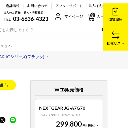
店舗情報
お問い合わせ
アフターサポート
法人様向け
法人のお客様 購入・見積相談
マイページ
カート
03-6636-4323
TEL
閲覧履歴
比較リスト
ください。
EAR JGシリーズ(ブラック)
加
WEB販売価格
NEXTGEAR JG-A7G70
JGA7G70B5BBDW102DEC
299,800
円
(税込)
～