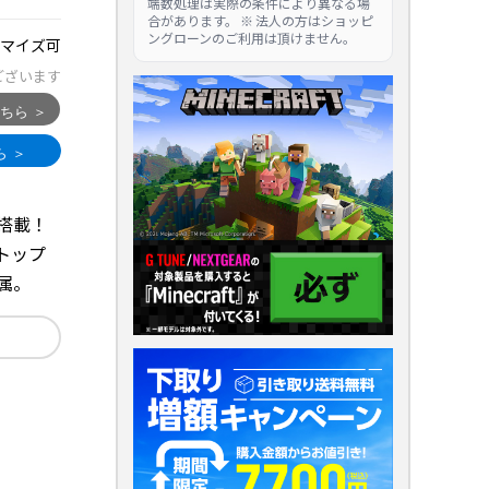
端数処理は実際の条件により異なる場
合があります。 ※ 法人の方はショッピ
ングローンのご利用は頂けません。
マイズ可
ございます
70 搭載！
トップ
』付属。