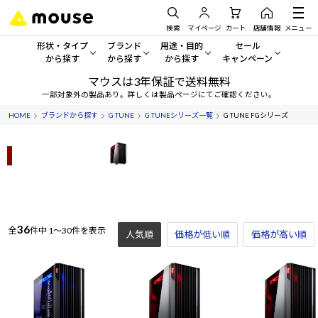
検索
マイページ
カート
店舗情報
メニュー
形状・タイプ
ブランド
用途・目的
セール
から探す
から探す
から探す
キャンペーン
マウスは3年保証で送料無料
形状・タイプから探す をすべてみる
mouse
一般向けパソコン
セール・キャンペーン
一部対象外の製品あり。詳しくは製品ページにてご確認ください。
HOME
ブランドから探す
G TUNE
G TUNEシリーズ一覧
G TUNE FGシリーズ
デスクトップPC
G TUNE
ゲーミングPC・ゲーム向けパソコン
期間限定セール
人気モデルが期間限定・お買
新フルタワー
ノートPC
NEXTGEAR
クリエイティブ向け
アウトレットパソコン
すべて新品の旧モデル製品な
タブレット
DAIV
ビジネス向けパソコン
おすすめ目玉パソコン
サーバー
MousePro
学習向けパソコン
36
今イチオシのパソコンをピッ
全
件中
1～30件を表示
人気順
価格が低い順
価格が高い順
ワークステーション
iiyama
スペック/パーツ別
Windows 11
|
Copilot+ PC
Windows 11
|
Copilot+ PC
ディスプレイ
AIおすすめパソコン