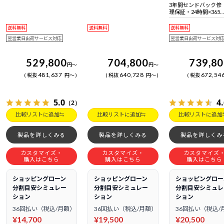
日電話サポート
日電話サポート
拠 ＋ Bluetooth 5内蔵
3年間センドバック修
理保証・24時間×365
日電話サポート
送料無料
送料無料
送料無料
翌営業日出荷サービス対応
翌営業日出荷サービス対
529,800
704,800
739,8
円
～
円
～
481,637
640,728
672,54
税抜
円
～
税抜
円
～
税抜
5.0
4
（2）
比較リストに追加
比較リストに追加
比較リストに追加
製品を詳しくみる
製品を詳しくみる
製品を詳しくみ
カスタマイズ・
カスタマイズ・
カスタマイズ
購入はこちら
購入はこちら
購入はこちら
ショッピングローン
ショッピングローン
ショッピングロー
分割目安シミュレー
分割目安シミュレー
分割目安シミュレ
ション
ション
ション
36回払い（税込/月額）
36回払い（税込/月額）
36回払い（税込/
¥14,700
¥19,500
¥20,500