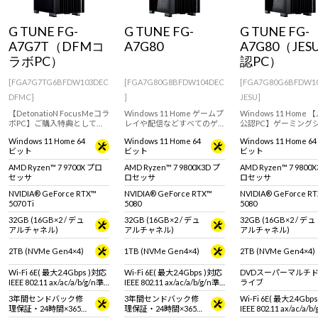
Windows 11
|
Copilot+ PC
Windows 11
|
Copilot+ PC
G TUNE FG-
G TUNE FG-
G TUNE FG-
A7G7T（DFMコ
A7G80
A7G80（JES
ラボPC）
認PC）
[FGA7G7TG6BFDW103DEC
[FGA7G80G8BFDW104DEC
[FGA7G80G6BFDW1
DFMC]
]
JESU]
【DetonatioN FocusMeコラ
Windows 11 Home ゲームプ
Windows 11 Home 【
ボPC】ご購入特典としてコ
レイや配信などすべてのゲ
公認PC】ゲーミング
ラボモデルをご購入いただ
ーミングシーンに対応する
を共に、前に。G TU
Windows 11 Home 64
Windows 11 Home 64
Windows 11 Home 64
いた方に、オリジナルノベ
ハイエンドゲーミングPC。
イエンドゲーミングP
ビット
ビット
ビット
ルティをプレゼント。
GeForce RTX 5080 & AMD
GeForce RTX 5080 &
Ryzen 7 9800X3D 搭載。
7 9800X3D 搭載。※
AMD Ryzen™ 7 9700X プロ
AMD Ryzen™ 7 9800X3D プ
AMD Ryzen™ 7 9800
タ・マウス・キーボー
セッサ
ロセッサ
ロセッサ
別売りです。
NVIDIA® GeForce RTX™
NVIDIA® GeForce RTX™
NVIDIA® GeForce R
5070 Ti
5080
5080
32GB (16GB×2 / デュ
32GB (16GB×2 / デュ
32GB (16GB×2 / デュ
アルチャネル)
アルチャネル)
アルチャネル)
2TB (NVMe Gen4×4)
1TB (NVMe Gen4×4)
2TB (NVMe Gen4×4)
Wi-Fi 6E( 最大2.4Gbps )対応
Wi-Fi 6E( 最大2.4Gbps )対応
DVDスーパーマルチ
IEEE 802.11 ax/ac/a/b/g/n準
IEEE 802.11 ax/ac/a/b/g/n準
ライブ
拠 ＋ Bluetooth 5内蔵
拠 ＋ Bluetooth 5内蔵
3年間センドバック修
3年間センドバック修
Wi-Fi 6E( 最大2.4Gbp
理保証・24時間×365
理保証・24時間×365
IEEE 802.11 ax/ac/a/b