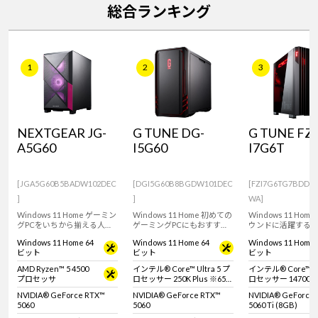
総合ランキング
1
2
3
NEXTGEAR JG-
G TUNE DG-
G TUNE FZ-
A5G60
I5G60
I7G6T
[JGA5G60B5BADW102DEC
[DGI5G60B8BGDW101DEC
[FZI7G6TG7BDDW
]
]
WA]
Windows 11 Home ゲーミン
Windows 11 Home 初めての
Windows 11 Hom
グPCをいちから揃える人に
ゲーミングPCにもおすす
ウンドに活躍する
おすすめ！RTX 5060 搭載の
め。インテル Core Ultra 5
ラス ゲーミングPC
Windows 11 Home 64
Windows 11 Home 64
Windows 11 Home 
ミニタワー型デスクトップ
プロセッサー 250K Plus と
GeForce RTX 5060
ビット
ビット
ビット
PC。
GeForce RTX 5060搭載のミ
テル Core i7 プ
ニタワー型デスクトップ
14700KF 搭載。
AMD Ryzen™ 5 4500
インテル® Core™ Ultra 5 プ
インテル® Core™ i7
PC。※モニタ・マウス・キ
ムプレイや動画編
プロセッサ
ロセッサー 250K Plus ※65W
ロセッサー 14700K
ーボードは別売りです。
におすすめです。
動作
NVIDIA® GeForce RTX™
NVIDIA® GeForce RTX™
NVIDIA® GeForce
5060
5060
5060 Ti (8GB)