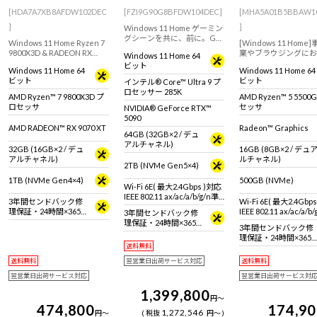
[HDA7A7XB8AFDW102DEC
[FZI9G90G8BFDW104DEC]
[MHA5A01B5BBAW1
]
]
Windows 11 Home ゲーミン
グシーンを共に、前に。G
Windows 11 Home Ryzen 7
[Windows 11 Home
TUNEのフルタワーゲーミン
9800X3D & RADEON RX
業やブラウジングにお
Windows 11 Home 64
グPC！GeForce RTX 5090 &
9070 XT / 16GB 搭載のフル
めなスタンダードデス
ビット
インテル Core Ultra 9 プロ
Windows 11 Home 64
Windows 11 Home 64
タワー型ゲーミングデスク
ップパソコン。【キー
セッサー 285K 搭載。※モニ
ビット
ビット
インテル® Core™ Ultra 9 プ
トップPC。『Minecraft:
ド・マウス標準付属】
タ・マウス・キーボードは
ロセッサー 285K
Java & Bedrock Edition for
AMD Ryzen™ 7 9800X3D プ
AMD Ryzen™ 5 5500
別売りです。
PC』付属。※モニタ・マウ
ロセッサ
セッサ
NVIDIA® GeForce RTX™
ス・キーボードは別売りで
5090
す
AMD RADEON™ RX 9070 XT
Radeon™ Graphics
64GB (32GB×2 / デュ
アルチャネル)
32GB (16GB×2 / デュ
16GB (8GB×2 / デュ
アルチャネル)
ルチャネル)
2TB (NVMe Gen5×4)
1TB (NVMe Gen4×4)
500GB (NVMe)
Wi-Fi 6E( 最大2.4Gbps )対応
IEEE 802.11 ax/ac/a/b/g/n準
3年間センドバック修
Wi-Fi 6E( 最大2.4Gbp
拠 ＋ Bluetooth 5内蔵
理保証・24時間×365
IEEE 802.11 ax/ac/a/b
3年間センドバック修
日電話サポート
拠 ＋ Bluetooth 5内蔵
理保証・24時間×365
3年間センドバック修
日電話サポート
理保証・24時間×365
送料無料
日電話サポート
送料無料
翌営業日出荷サービス対応
送料無料
翌営業日出荷サービス対応
翌営業日出荷サービス対
1,399,800
円
～
474,800
174,9
1,272,546
円
～
税抜
円
～