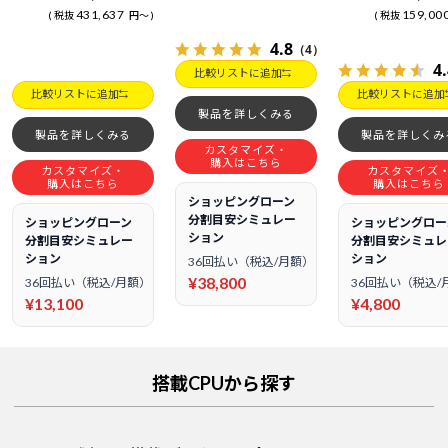
431,637
159,00
税抜
円
～
税抜
4.8
（4）
4
比較リストに追加
比較リストに追加
比較リストに追加
製品を詳しくみる
製品を詳しくみる
製品を詳しくみ
カスタマイズ・
購入はこちら
カスタマイズ・
カスタマイズ
購入はこちら
購入はこちら
ショッピングローン
分割目安シミュレー
ショッピングローン
ショッピングロー
ション
分割目安シミュレー
分割目安シミュレ
ション
ション
36回払い（税込/月額）
¥38,800
36回払い（税込/月額）
36回払い（税込/
¥13,100
¥4,800
搭載CPUから探す