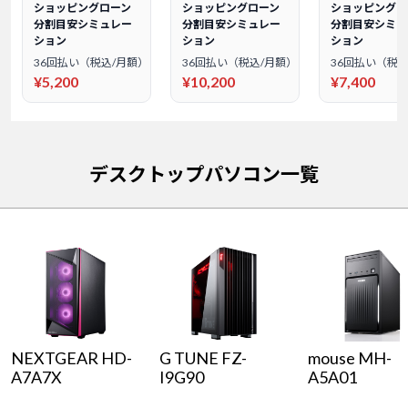
ショッピングローン
ショッピングローン
ショッピングロ
分割目安シミュレー
分割目安シミュレー
分割目安シミュ
ション
ション
ション
36回払い（税込/月額）
36回払い（税込/月額）
36回払い（税込
¥5,200
¥10,200
¥7,400
デスクトップパソコン一覧
NEXTGEAR HD-
G TUNE FZ-
mouse MH-
A7A7X
I9G90
A5A01