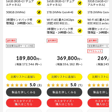
16GB (8GB×2 / デュア
16GB (8GB×2 / デュア
32GB (16GB×2 / 
ルチャネル)
ルチャネル)
アルチャネル)
500GB (NVMe)
1TB (NVMe Gen4×4)
1TB (NVMe Gen4×
3年間センドバック修
Wi-Fi 6E( 最大2.4Gbps
Wi-Fi 6E( 最大2.4G
理保証・24時間×365
)対応 IEEE 802.11
IEEE 802.11 ax/ac/a
日電話サポート
ax/ac/a/b/g/n準拠 ＋
拠 ＋ Bluetooth 5
3年間センドバック修
3年間センドバック
Bluetooth 5内蔵
理保証・24時間×365
理保証・24時間×36
日電話サポート
日電話サポート
送料無料
送料無料
送料無料
翌営業日出荷サービス対応
翌営業日出荷サービス
アウトレット
189,800
369,800
269,
円
～
円
～
172,546
336,182
245,
税抜
円
～
税抜
円
～
税抜
比較リストに追加
比較リストに追加
比較リストに追
5.0
5.0
（3）
（1）
製品を詳しくみる
製品を詳しくみる
製品を詳しく
カスタマイズ・
カスタマイズ・
カスタマイ
購入はこちら
購入はこちら
購入はこち