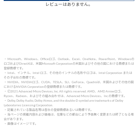
レビューはありません。
・ Microsoft、Windows、Officeロゴ、Outlook、Excel、OneNote、PowerPoint、Windowsの
ロゴおよびDirectXは、米国Microsoft Corporationの米国およびその他の国における商標または
登録商標です。
・ Intel、インテル、Intel ロゴ、その他のインテルの名称やロゴは、Intel Corporation または
その子会社の商標です。
・ NVIDIA、NVIDIAロゴ、CUDA、TESLA、SLI、GeForce、Quadroは、米国およびその他の国
におけるNVIDIA Corporationの登録商標または商標です。
・ 🄫2021 Advanced Micro Devices, Inc. All rights reserved. AMD、AMD Arrowロゴ、
Ryzen、Radeon、およびその組み合わせは、Advanced Micro Devices、Inc.の商標です。
・ Dolby, Dolby Audio, Dolby Atmos, and the double-D symbol are trademarks of Dolby
Laboratories Licensing Corporation.
・ 記載されている製品名等は各社の登録商標あるいは商標です。
・ 当ページの掲載内容および価格は、在庫などの都合により予告無く変更または終了となる場
合があります。
・ 画像はイメージです。