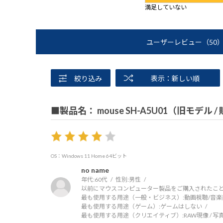
満足していない
ユーザーレビュー
（50
絞り込み
表示：新しい順
■製品名： mouse SH-A5U01（旧モデル 
OS：Windows 11 Home 64ビット
no name
年代:
60代
性別:
男性
以前にマウスコンピューター製品をご購入されたこと
最も使用する用途（一般・ビジネス）:
動画視聴/音楽
最も使用する用途（ゲーム）:
ゲームはしない
最も使用する用途（クリエイティブ）:
RAW現像 / 