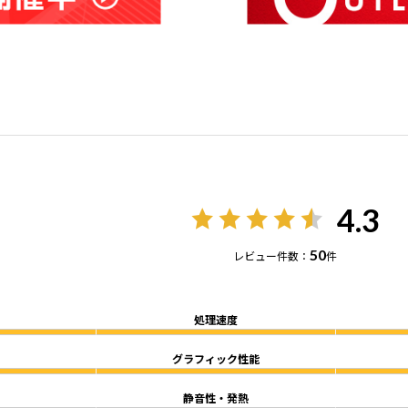
4.3
50
レビュー件数：
件
処理速度
グラフィック性能
静音性・発熱