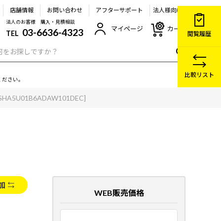
店舗情報
お問い合わせ
アフターサポート
法人様向け
法人のお客様 購入・見積相談
マイページ
カート
03-6636-4323
TEL
閲覧履歴
比較リスト
ください。
[SHA5U01B6ADAW101DEC]
加
WEB販売価格