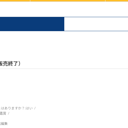
）
/ 販売終了）
はありますか？:
はい
鑑賞
写真編集