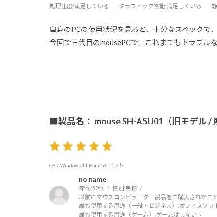
処理速度
:満足している
グラフィック性能
:満足している
静
自身のPCの使用状況を見ると、十分なスペックで
今回で三代目のmousePCで、これまでもトラブ
■製品名： mouse SH-A5U01（旧モデル 
OS：Windows 11 Home 64ビット
no name
年代:
50代
性別:
男性
以前にマウスコンピューター製品をご購入されたこと
最も使用する用途（一般・ビジネス）:
オフィスソフ
最も使用する用途（ゲーム）:
ゲームはしない