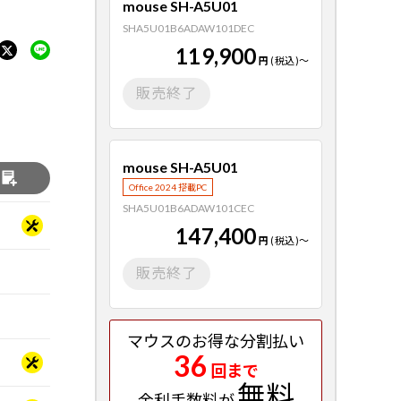
mouse SH-A5U01
SHA5U01B6ADAW101DEC
119,900
円
(税込)
～
販売終了
mouse SH-A5U01
る
Office 2024 搭載PC
SHA5U01B6ADAW101CEC
147,400
円
(税込)
～
販売終了
マウスのお得な分割払い
36
回まで
無料
金利手数料が