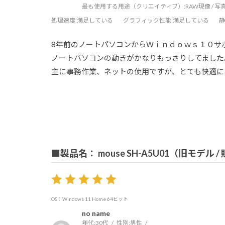
最も使用する用途（クリエイティブ）:
RAW現像 / 
処理速度
:満足している
グラフィック性能
:満足している
静
8年前のノートパソコンからＷｉｎｄｏｗｓ１０サ
ノートパソコンの動きがかなりもっさりしてました
主に事務作業、ネットの使用ですが、とても快適に
■製品名： mouse SH-A5U01（旧モデル 
OS：Windows 11 Home 64ビット
no name
年代:
30代
性別:
男性