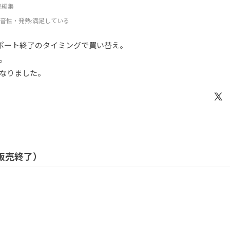
写真編集
音性・発熱
:満足している
ポート終了のタイミングで買い替え。
。
なりました。
/ 販売終了）