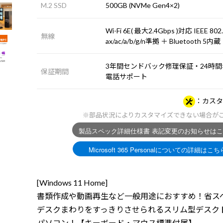
M.2 SSD
500GB (NVMe Gen4×2)
Wi-Fi 6E( 最大2.4Gbps )対応 IEEE 802
無線
ax/ac/a/b/g/n準拠 ＋ Bluetooth 5内蔵
3年間センドバック修理保証・24時間×
保証期間
電話サポート
カスタ
※部品状況によりカスタマイズできない場合が
[Windows 11 Home]
書類作成や動画再生など一般用途におすすめ！省ス
デスクまわりをすっきりさせられるスリム型デスク
パソコン！【キーボード・マウス標準付属】