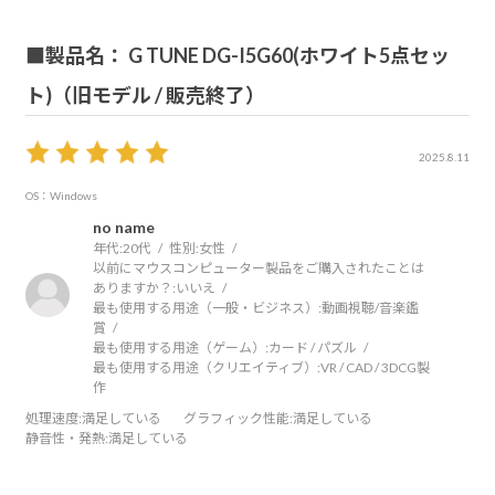
■製品名： G TUNE DG-I5G60(ホワイト5点セッ
ト)（旧モデル / 販売終了）
2025.8.11
OS：Windows
no name
年代:
20代
性別:
女性
以前にマウスコンピューター製品をご購入されたことは
ありますか？:
いいえ
最も使用する用途（一般・ビジネス）:
動画視聴/音楽鑑
賞
最も使用する用途（ゲーム）:
カード / パズル
最も使用する用途（クリエイティブ）:
VR / CAD / 3DCG製
作
処理速度
:満足している
グラフィック性能
:満足している
静音性・発熱
:満足している