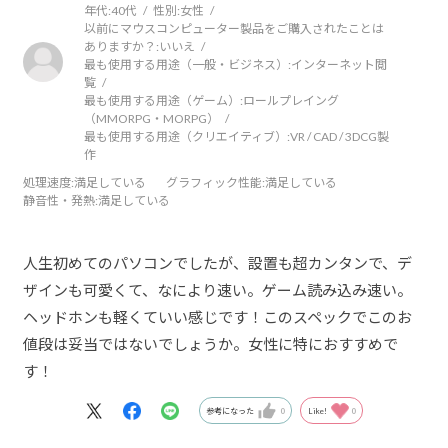
年代:
40代
性別:
女性
以前にマウスコンピューター製品をご購入されたことは
ありますか？:
いいえ
最も使用する用途（一般・ビジネス）:
インターネット閲
覧
最も使用する用途（ゲーム）:
ロールプレイング
（MMORPG・MORPG）
最も使用する用途（クリエイティブ）:
VR / CAD / 3DCG製
作
処理速度
:満足している
グラフィック性能
:満足している
静音性・発熱
:満足している
人生初めてのパソコンでしたが、設置も超カンタンで、デ
ザインも可愛くて、なにより速い。ゲーム読み込み速い。
ヘッドホンも軽くていい感じです！このスペックでこのお
値段は妥当ではないでしょうか。女性に特におすすめで
す！
参考になった
0
Like!
0