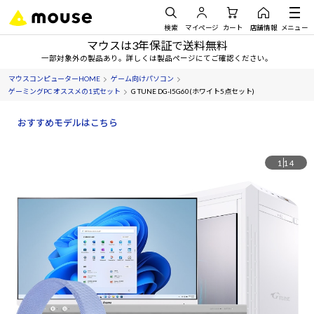
検索
マイページ
カート
店舗情報
メニュー
マウスは3年保証で送料無料
一部対象外の製品あり。詳しくは製品ページにてご確認ください。
マウスコンピューターHOME
ゲーム向けパソコン
ゲーミングPC オススメの1式セット
G TUNE DG-I5G60(ホワイト5点セット)
おすすめモデルはこちら
1
14