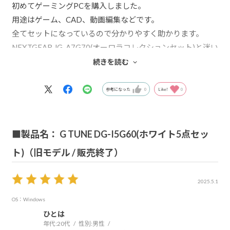
初めてゲーミングPCを購入しました。
用途はゲーム、CAD、動画編集などです。
全てセットになっているので分かりやすく助かります。
NEXTGEAR JG-A7G70(オーロラコレクションセット)と迷い
ましたが、メモリとSSDを増やし、初めて使うにはこちら
続きを読む
のスペックで十分でした。
参考になった
0
Like!
0
■製品名： G TUNE DG-I5G60(ホワイト5点セッ
ト)（旧モデル / 販売終了）
2025.5.1
OS：Windows
ひとは
年代:
20代
性別:
男性