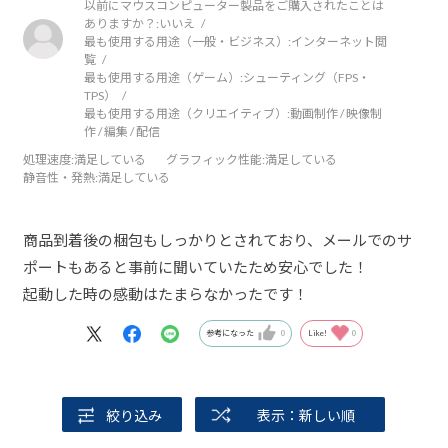
以前にマウスコンピューター製品をご購入されたことは
ありますか？:
いいえ
最も使用する用途（一般・ビジネス）:
インターネット閲
覧
最も使用する用途（ゲーム）:
シューティング（FPS・
TPS）
最も使用する用途（クリエイティブ）:
動画制作 / 映像制
作 / 編集 / 配信
処理速度
:満足している
グラフィック性能
:満足している
静音性・発熱
:満足している
商品到着後の梱包もしっかりとされており、メールでのサ
ポートもあると事前に聞いていたため安心でした！
起動した時の感動はたまらなかったです！
参考になった
0
Like!
0
絞り込み
表示：新しい順