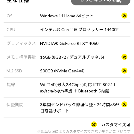
OS
Windows 11 Home 64ビット
CPU
インテル® Core™ i5 プロセッサー 14400F
グラフィックス
NVIDIA® GeForce RTX™ 4060
メモリ標準容量
16GB (8GB×2 / デュアルチャネル)
M.2 SSD
500GB (NVMe Gen4×4)
無線
Wi-Fi 6E( 最大2.4Gbps )対応 IEEE 802.11
ax/ac/a/b/g/n準拠 ＋ Bluetooth 5内蔵
保証期間
3年間センドバック修理保証・24時間×365
日電話サポート
カスタマイズ可
※部品状況によりカスタマイズできない場合がございます