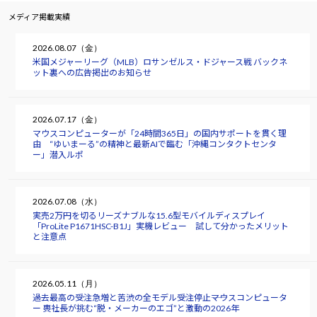
メディア掲載実績
2026.08.07（金）
米国メジャーリーグ（MLB）ロサンゼルス・ドジャース戦 バックネ
ット裏への広告掲出のお知らせ
2026.07.17（金）
マウスコンピューターが「24時間365日」の国内サポートを貫く理
由 “ゆいまーる”の精神と最新AIで臨む「沖縄コンタクトセンタ
ー」潜入ルポ
2026.07.08（水）
実売2万円を切るリーズナブルな15.6型モバイルディスプレイ
「ProLite P1671HSC-B1J」実機レビュー 試して分かったメリット
と注意点
2026.05.11（月）
過去最高の受注急増と苦渋の全モデル受注停止――マウスコンピュータ
ー 軣社長が挑む“脱・メーカーのエゴ”と激動の2026年