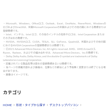
・ Microsoft、Windows、Officeロゴ、Outlook、Excel、OneNote、PowerPoint、Windowsの
ロゴおよびDirectXは、米国Microsoft Corporationの米国およびその他の国における商標または
登録商標です。
・ Intel、インテル、Intel ロゴ、その他のインテルの名称やロゴは、Intel Corporation または
その子会社の商標です。
・ NVIDIA、NVIDIAロゴ、CUDA、TESLA、SLI、GeForce、Quadroは、米国およびその他の国
におけるNVIDIA Corporationの登録商標または商標です。
・ 🄫2021 Advanced Micro Devices, Inc. All rights reserved. AMD、AMD Arrowロゴ、
Ryzen、Radeon、およびその組み合わせは、Advanced Micro Devices、Inc.の商標です。
・ Dolby, Dolby Audio, Dolby Atmos, and the double-D symbol are trademarks of Dolby
Laboratories Licensing Corporation.
・ 記載されている製品名等は各社の登録商標あるいは商標です。
・ 当ページの掲載内容および価格は、在庫などの都合により予告無く変更または終了となる場
合があります。
・ 画像はイメージです。
カテゴリ
HOME
形状・タイプから探す
デスクトップパソコン