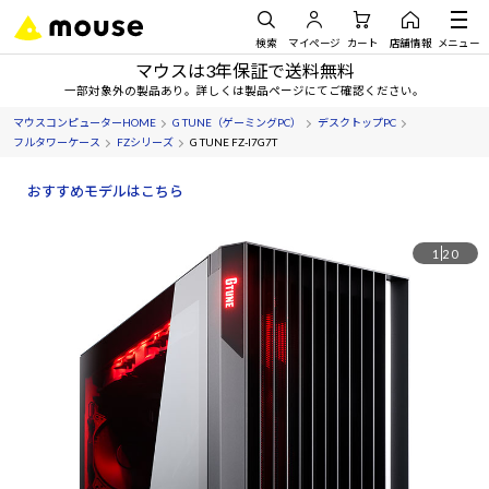
検索
マイページ
カート
店舗情報
メニュー
マウスは3年保証で送料無料
一部対象外の製品あり。詳しくは製品ページにてご確認ください。
マウスコンピューターHOME
G TUNE（ゲーミングPC）
デスクトップPC
フルタワーケース
FZシリーズ
G TUNE FZ-I7G7T
おすすめモデルはこちら
1
20