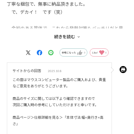
丁寧な梱包で、無事に納品頂きました。
で、デカイ！ です（笑）
余裕のある筺体で、これなら発熱対策もバッチリだと思
いますが…でもデカイです。そして良いデザインです。
続きを読む
早速、グラボの試金石、Microsoftフライトシュミレータ
参考になった
0
Like!
0
ーをインストールしましたが、ストレス無くサクサク、ヌ
ルヌルと動いてくれています。
サイトからの回答
2025.10.8
この度はマウスコンピューター製品のご購入および、貴重
スイッチ配置や、メンテパネルの操作性も良く考えて
なご意見をありがとうございます。
あり、他の方にもお勧めの良いPCだと思います！
商品のサイズに関しては以下より確認できますので
次回ご購入時の参考にしていただけますと幸いです。
商品ページ＞仕様詳細を見る＞「本体寸法 幅×奥行き×高
さ」