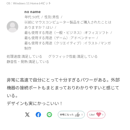
OS：Windows 11 Home 64ビット
no name
年代:
50代
性別:
男性
以前にマウスコンピューター製品をご購入されたことは
ありますか？:
はい
最も使用する用途（一般・ビジネス）:
オフィスソフト
最も使用する用途（ゲーム）:
アドベンチャー
最も使用する用途（クリエイティブ）:
イラスト / マンガ
制作
処理速度
:満足している
グラフィック性能
:満足している
静音性・発熱
:満足している
非常に高速で自分にとって十分すぎるパワーがある。外部
機器の接続ポートもまとまっておりわかりやすいと感じて
いる。
デザインも実にかっこいい！
参考になった
0
Like!
0