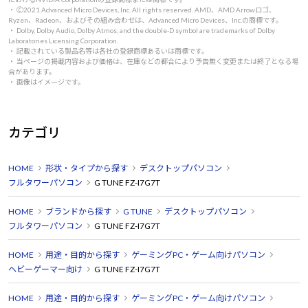
・ 🄫2021 Advanced Micro Devices, Inc. All rights reserved. AMD、AMD Arrowロゴ、
Ryzen、Radeon、およびその組み合わせは、Advanced Micro Devices、Inc.の商標です。
・ Dolby, Dolby Audio, Dolby Atmos, and the double-D symbol are trademarks of Dolby
Laboratories Licensing Corporation.
・ 記載されている製品名等は各社の登録商標あるいは商標です。
・ 当ページの掲載内容および価格は、在庫などの都合により予告無く変更または終了となる場
合があります。
・ 画像はイメージです。
カテゴリ
HOME
形状・タイプから探す
デスクトップパソコン
フルタワーパソコン
G TUNE FZ-I7G7T
HOME
ブランドから探す
G TUNE
デスクトップパソコン
フルタワーパソコン
G TUNE FZ-I7G7T
HOME
用途・目的から探す
ゲーミングPC・ゲーム向けパソコン
ヘビーゲーマー向け
G TUNE FZ-I7G7T
HOME
用途・目的から探す
ゲーミングPC・ゲーム向けパソコン