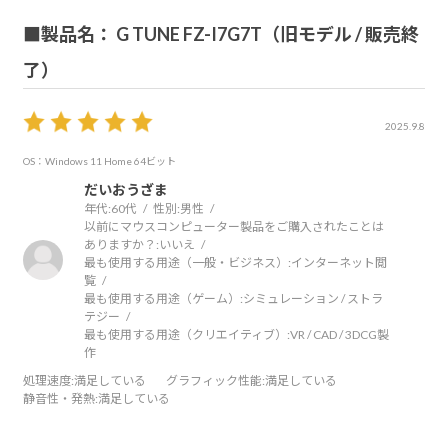
■製品名： G TUNE FZ-I7G7T（旧モデル / 販売終
了）
2025.9.8
OS：Windows 11 Home 64ビット
だいおうざま
年代:
60代
性別:
男性
以前にマウスコンピューター製品をご購入されたことは
ありますか？:
いいえ
最も使用する用途（一般・ビジネス）:
インターネット閲
覧
最も使用する用途（ゲーム）:
シミュレーション / ストラ
テジー
最も使用する用途（クリエイティブ）:
VR / CAD / 3DCG製
作
処理速度
:満足している
グラフィック性能
:満足している
静音性・発熱
:満足している