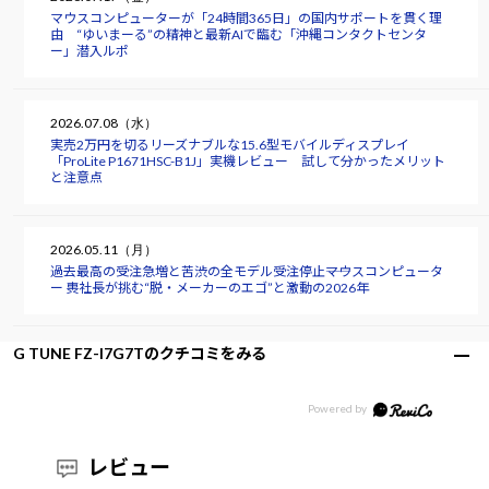
マウスコンピューターが「24時間365日」の国内サポートを貫く理
由 “ゆいまーる”の精神と最新AIで臨む「沖縄コンタクトセンタ
ー」潜入ルポ
2026.07.08（水）
実売2万円を切るリーズナブルな15.6型モバイルディスプレイ
「ProLite P1671HSC-B1J」実機レビュー 試して分かったメリット
と注意点
2026.05.11（月）
過去最高の受注急増と苦渋の全モデル受注停止――マウスコンピュータ
ー 軣社長が挑む“脱・メーカーのエゴ”と激動の2026年
G TUNE FZ-I7G7Tのクチコミをみる
レビュー