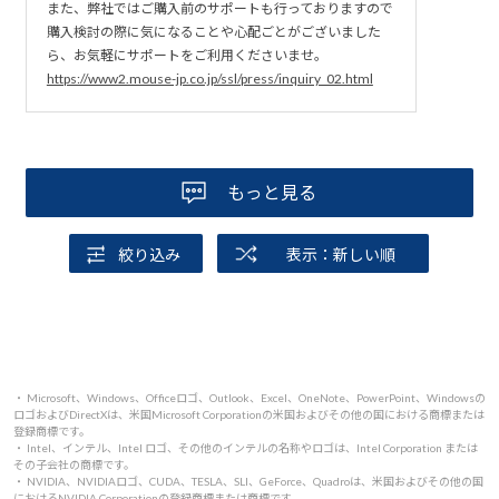
また、弊社ではご購入前のサポートも行っておりますので
購入検討の際に気になることや心配ごとがございました
ら、お気軽にサポートをご利用くださいませ。
https://www2.mouse-jp.co.jp/ssl/press/inquiry_02.html
もっと見る
絞り込み
表示：新しい順
・ Microsoft、Windows、Officeロゴ、Outlook、Excel、OneNote、PowerPoint、Windowsの
ロゴおよびDirectXは、米国Microsoft Corporationの米国およびその他の国における商標または
登録商標です。
・ Intel、インテル、Intel ロゴ、その他のインテルの名称やロゴは、Intel Corporation または
その子会社の商標です。
・ NVIDIA、NVIDIAロゴ、CUDA、TESLA、SLI、GeForce、Quadroは、米国およびその他の国
におけるNVIDIA Corporationの登録商標または商標です。