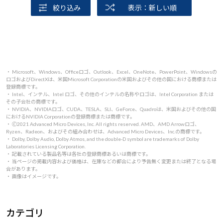
絞り込み
表示：新しい順
・ Microsoft、Windows、Officeロゴ、Outlook、Excel、OneNote、PowerPoint、Windowsの
ロゴおよびDirectXは、米国Microsoft Corporationの米国およびその他の国における商標または
登録商標です。
・ Intel、インテル、Intel ロゴ、その他のインテルの名称やロゴは、Intel Corporation または
その子会社の商標です。
・ NVIDIA、NVIDIAロゴ、CUDA、TESLA、SLI、GeForce、Quadroは、米国およびその他の国
におけるNVIDIA Corporationの登録商標または商標です。
・ 🄫2021 Advanced Micro Devices, Inc. All rights reserved. AMD、AMD Arrowロゴ、
Ryzen、Radeon、およびその組み合わせは、Advanced Micro Devices、Inc.の商標です。
・ Dolby, Dolby Audio, Dolby Atmos, and the double-D symbol are trademarks of Dolby
Laboratories Licensing Corporation.
・ 記載されている製品名等は各社の登録商標あるいは商標です。
・ 当ページの掲載内容および価格は、在庫などの都合により予告無く変更または終了となる場
合があります。
・ 画像はイメージです。
カテゴリ