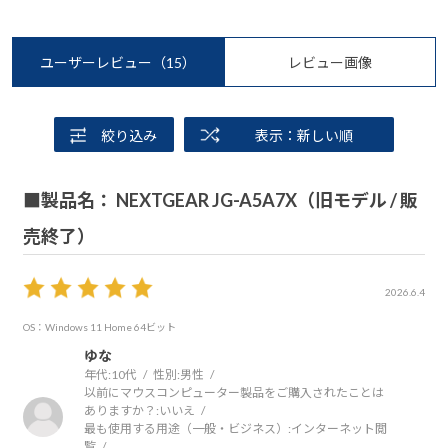
ユーザーレビュー
（15）
レビュー画像
絞り込み
表示：新しい順
■製品名： NEXTGEAR JG-A5A7X（旧モデル / 販
売終了）
2026.6.4
OS：Windows 11 Home 64ビット
ゆな
年代:
10代
性別:
男性
以前にマウスコンピューター製品をご購入されたことは
ありますか？:
いいえ
最も使用する用途（一般・ビジネス）:
インターネット閲
覧