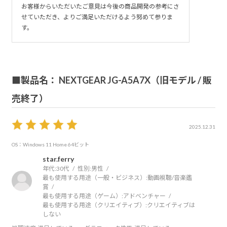
お客様からいただいたご意見は今後の商品開発の参考にさ
せていただき、よりご満足いただけるよう努めて参りま
す。
■製品名： NEXTGEAR JG-A5A7X（旧モデル / 販
売終了）
2025.12.31
OS：Windows 11 Home 64ビット
star.ferry
年代:
30代
性別:
男性
最も使用する用途（一般・ビジネス）:
動画視聴/音楽鑑
賞
最も使用する用途（ゲーム）:
アドベンチャー
最も使用する用途（クリエイティブ）:
クリエイティブは
しない