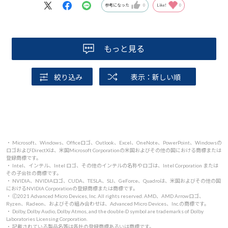
参考になった
0
Like!
0
もっと見る
絞り込み
表示：新しい順
・ Microsoft、Windows、Officeロゴ、Outlook、Excel、OneNote、PowerPoint、Windowsの
ロゴおよびDirectXは、米国Microsoft Corporationの米国およびその他の国における商標または
登録商標です。
・ Intel、インテル、Intel ロゴ、その他のインテルの名称やロゴは、Intel Corporation または
その子会社の商標です。
・ NVIDIA、NVIDIAロゴ、CUDA、TESLA、SLI、GeForce、Quadroは、米国およびその他の国
におけるNVIDIA Corporationの登録商標または商標です。
・ 🄫2021 Advanced Micro Devices, Inc. All rights reserved. AMD、AMD Arrowロゴ、
Ryzen、Radeon、およびその組み合わせは、Advanced Micro Devices、Inc.の商標です。
・ Dolby, Dolby Audio, Dolby Atmos, and the double-D symbol are trademarks of Dolby
Laboratories Licensing Corporation.
・ 記載されている製品名等は各社の登録商標あるいは商標です。