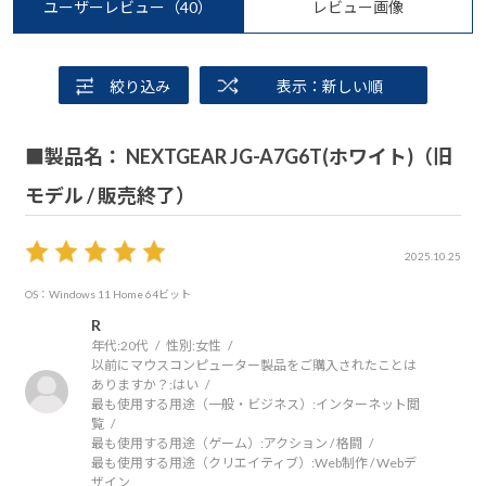
ユーザーレビュー
（40）
レビュー画像
絞り込み
表示：新しい順
■製品名： NEXTGEAR JG-A7G6T(ホワイト)（旧
モデル / 販売終了）
2025.10.25
OS：Windows 11 Home 64ビット
R
年代:
20代
性別:
女性
以前にマウスコンピューター製品をご購入されたことは
ありますか？:
はい
最も使用する用途（一般・ビジネス）:
インターネット閲
覧
最も使用する用途（ゲーム）:
アクション / 格闘
最も使用する用途（クリエイティブ）:
Web制作 / Webデ
ザイン