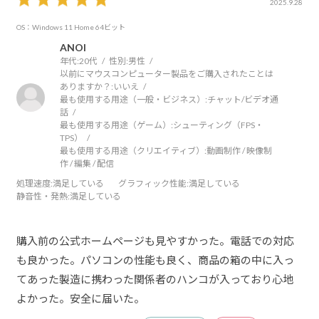
2025.9.28
OS：Windows 11 Home 64ビット
ANOI
年代:
20代
性別:
男性
以前にマウスコンピューター製品をご購入されたことは
ありますか？:
いいえ
最も使用する用途（一般・ビジネス）:
チャット/ビデオ通
話
最も使用する用途（ゲーム）:
シューティング（FPS・
TPS）
最も使用する用途（クリエイティブ）:
動画制作 / 映像制
作 / 編集 / 配信
処理速度
:満足している
グラフィック性能
:満足している
静音性・発熱
:満足している
購入前の公式ホームページも見やすかった。電話での対応
も良かった。パソコンの性能も良く、商品の箱の中に入っ
てあった製造に携わった関係者のハンコが入っており心地
よかった。安全に届いた。