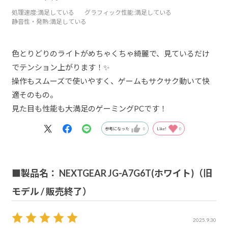
処理速度
:満足している
グラフィック性能
:満足している
静音性・発熱
:満足している
色とりどりのライトがめちゃくちゃ綺麗で、見ているだけ
でテンション上がります！✨
操作もスムーズで使いやすく、ゲームもサクサク動いて快
適そのもの。
見た目も性能も大満足のゲーミングPCです！
参考になった
0
Like!
0
■製品名： NEXTGEAR JG-A7G6T(ホワイト)（旧
モデル / 販売終了）
2025.9.30