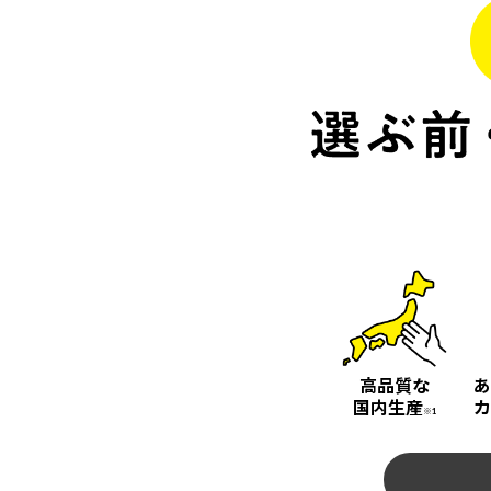
高品質な
あ
国内生産
カ
※1