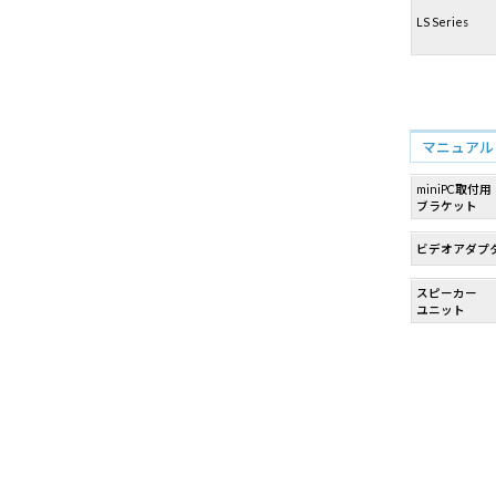
LS Series
マニュアル
miniPC取付用
ブラケット
ビデオアダプ
スピーカー
ユニット