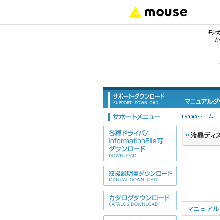
形状
か
形
一
デ
ノ
iiyamaホーム
タ
サ
ワ
デ
マニュアル