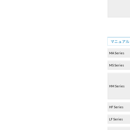
マニュアル 
MA Series
MS Series
HM Series
HF Series
LF Series